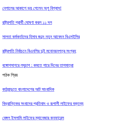
নেপালের আকাশে ভয় পেলেন অপু বিশ্বাস!
রাষ্ট্রপতি প্রার্থী ঘোষণা করল ১১ দল
সালতা কর্মকর্তাদের হিসাব জব্দে নতুন আবেদন বিএসইসির
রাষ্ট্রপতি নির্বাচনে বিএনপির দুই মনোনয়নপত্র সংগ্রহ
বঙ্গোপসাগরে লঘুচাপ : কমতে পারে দিনের তাপমাত্রা
পাঠক প্রিয়
কাঠমান্ডুতে বাংলাদেশের আট সাংবাদিক
বিভ্রান্তিকর সংবাদের প্রতিবাদ ও রূপালী লাইফের বক্তব্য
বেঙ্গল ইসলামি লাইফের ম্যানেজার কনফারেন্স