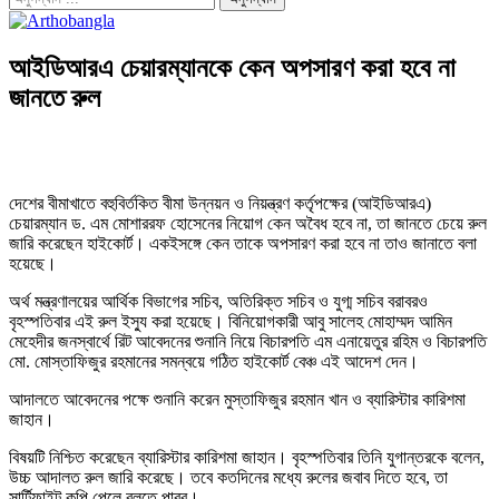
আইডিআরএ চেয়ারম্যানকে কেন অপসারণ করা হবে না
জানতে রুল
দেশের বীমাখাতে বহুবির্তকিত বীমা উন্নয়ন ও নিয়ন্ত্রণ কর্তৃপক্ষের (আইডিআরএ)
চেয়ারম্যান ড. এম মোশাররফ হোসেনের নিয়োগ কেন অবৈধ হবে না, তা জানতে চেয়ে রুল
জারি করেছেন হাইকোর্ট। একইসঙ্গে কেন তাকে অপসারণ করা হবে না তাও জানাতে বলা
হয়েছে।
অর্থ মন্ত্রণালয়ের আর্থিক বিভাগের সচিব, অতিরিক্ত সচিব ও যুগ্ম সচিব বরাবরও
বৃহস্পতিবার এই রুল ইস্যু করা হয়েছে। বিনিয়োগকারী আবু সালেহ মোহাম্মদ আমিন
মেহেদীর জনস্বার্থে রিট আবেদনের শুনানি নিয়ে বিচারপতি এম এনায়েতুর রহিম ও বিচারপতি
মো. মোস্তাফিজুর রহমানের সমন্বয়ে গঠিত হাইকোর্ট বেঞ্চ এই আদেশ দেন।
আদালতে আবেদনের পক্ষে শুনানি করেন মুস্তাফিজুর রহমান খান ও ব্যারিস্টার কারিশমা
জাহান।
বিষয়টি নিশ্চিত করেছেন ব্যারিস্টার কারিশমা জাহান। বৃহস্পতিবার তিনি যুগান্তরকে বলেন,
উচ্চ আদালত রুল জারি করেছে। তবে কতদিনের মধ্যে রুলের জবাব দিতে হবে, তা
সার্টিফাইট কপি পেলে বলতে পারব।