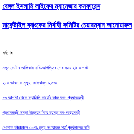
বেঙ্গল ইসলামি লাইফের ম্যানেজার কনফারেন্স
মার্কেন্টাইল ব্যাংকের নির্বাহী কমিটির চেয়ারম্যান আনোয়ারুল
সর্বশেষ
নতুন ভোটার তালিকার দাবি-আপত্তির শেষ সময় ২৪ আগস্ট
হামে আরও ৬ মৃত্যু, আক্রান্ত ১,০৬৩
১৬ আগস্ট থেকে ফ্যামিলি কার্ডের কাজ শুরু: প্রধানমন্ত্রী
প্রধানমন্ত্রী সস্তা উন্নয়ন নিয়ে ব্যস্ত নন: তথ্যমন্ত্রী
পোশাক কাঁচামালে ৩০% মূল্য সংযোজন শর্ত পুনর্বহালের দাবি