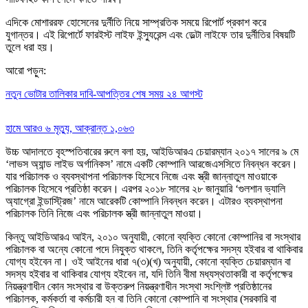
এদিকে মোশাররফ হোসেনের দুর্নীতি নিয়ে সাম্প্রতিক সময়ে রিপোর্ট প্রকাশ করে
যুগান্তর। এই রিপোর্টে ফারইস্ট লাইফ ইন্স্যুরেন্স এবং ডেল্টা লাইফে তার দুর্নীতির বিষয়টি
তুলে ধরা হয়।
আরো পড়ুন:
নতুন ভোটার তালিকার দাবি-আপত্তির শেষ সময় ২৪ আগস্ট
হামে আরও ৬ মৃত্যু, আক্রান্ত ১,০৬৩
উচ্চ আদালতে বৃহস্পতিবারের রুলে বলা হয়, আইডিআরএ চেয়ারম্যান ২০১৭ সালের ৯ মে
‘লাভস অ্যান্ড লাইভ অর্গানিকস’ নামে একটি কোম্পানি আরজেএসসিতে নিবন্ধন করেন।
যার পরিচালক ও ব্যবস্থাপনা পরিচালক হিসেবে নিজে এবং স্ত্রী জান্নাতুল মাওয়াকে
পরিচালক হিসেবে প্রতিষ্ঠা করেন। এরপর ২০১৮ সালের ২৮ জানুয়ারি ‘গুলশান ভ্যালি
অ্যাগ্রো ইন্ডাস্ট্রিজ’ নামে আরেকটি কোম্পানি নিবন্ধন করেন। এটারও ব্যবস্থাপনা
পরিচালক তিনি নিজে এবং পরিচালক স্ত্রী জান্নাতুল মাওয়া।
কিন্তু আইডিআরএ আইন, ২০১০ অনুযায়ী, কোনো ব্যক্তি কোনো কোম্পানির বা সংস্থার
পরিচালক বা অন্যে কোনো পদে নিযুক্ত থাকলে, তিনি কর্তৃপক্ষের সদস্য হইবার বা থাকিবার
যোগ্য হইবেন না। ওই আইনের ধারা ৭(৩)(খ) অনুযায়ী, কোনো ব্যক্তি চেয়ারম্যান বা
সদস্য হইবার বা থাকিবার যোগ্য হইবেন না, যদি তিনি বীমা মধ্যস্থতাকারী বা কর্তৃপক্ষের
নিয়ন্ত্রণাধীন কোন সংস্থার বা উক্তরুপ নিয়ন্ত্রণাধীন সংস্থা সংশ্লিষ্ট প্রতিষ্ঠানের
পরিচালক, কর্মকর্তা বা কর্মচারী হন বা তিনি কোনো কোম্পানি বা সংস্থার (সরকারি বা