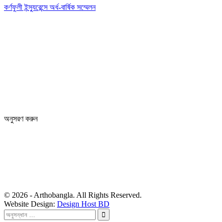
কর্ণফুলী ইন্স্যুরেন্সে অর্ধ-বার্ষিক সম্মেলন
Editor: Zinan Mahmud
Message and Commercial Office:
64-68 Eastern Kamlapur Commercial complex
(4th Floor) Room No 404, Kamlapur Dhaka-1217
News section and advertisements:
+88 01712 341894
arthobangla@gmail.com
অনুসরণ করুন
© 2026 - Arthobangla. All Rights Reserved.
Website Design:
Design Host BD