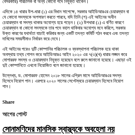
বেসরকারি) পরিচালক বা অন্য কোনো পদে নিযুক্ত থাকেন।
এদিকে ১৪ ধারার উপ-ধারা (১) এর বিধান সাপেক্ষে, সরকার আইডিআরএর চেয়ারম্যান বা
যে কোনো সদস্যকে অপসারণ করতে পারবে, যদি তিনি (গ) এই আইনের অধীন
চেয়ারম্যান বা সদস্য থাকার অযোগ্য হয়ে পড়েন। (২) উপধারা (১) এ বর্ণিত কারণে
চেয়ারম্যান বা কোনো সদস্যকে তার পদে বহাল থাকিবার অযোগ্য মনে করিলে, সরকার
উক্ত কারণের যথার্থতা যাচাই করিবার জন্য একটি তদন্ত কমিটি গঠন করবে এবং তদন্ত
দাখিলের সময়সীমাও নির্ধারন করে দেবে।
এই আইনের পরেও দুটি কোম্পানির পরিচালক ও ব্যবস্থাপনা পরিচালক হয়ে থাকা
অবস্থায় তথ্য গোপন করে আইডিআরএ আইন ২০২০ এর ৭(৩)(খ) ধারার লঙ্ঘন করে
মোশাররফ সদস্য ও চেয়ারম্যান নিযুক্ত হয়েছেন বলে রুলে জানানো হয়েছে। এছাড়া ওই
দুই কোম্পানিতে এখনো নিয়োজিত বলে জানানো হয়েছে।
উল্লেখ্য, ড. মোশাররফ হোসেন ২০১৮ সালের এপ্রিল মাসে আইডিআরএর সদস্য
হিসেবে নিয়োগ পান। এরপরে ২০২০ সালের সেপ্টেম্বরে চেয়ারম্যান হিসেবে নিয়োগ
পান।
Share
আগের পোস্ট
সোনামণিদের মানসিক স্বাস্থ্যকে অবহেলা নয়