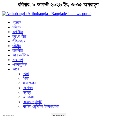
রবিবার, ৯ আগস্ট ২০২৬ ইং, ৩:৩৫ অপরাহ্ণ
Arthobangla - Bangladeshi news portal
প্রচ্ছদ
সর্বশেষ
অর্থনীতি
ব্যাংক-বীমা
পুঁজিবাজার
জাতীয়
রাজনীতি
আন্তর্জাতিক
সারাদেশ
এক্সক্লুসিভ
আরো
খেলা
শিক্ষা
সাক্ষাৎকার
বিনোদন
স্বাস্থ্য
অন্যান্য
ভিডিও গ্যালারী
প্রাইস সেন্সিটিভ ইনফরমেশন