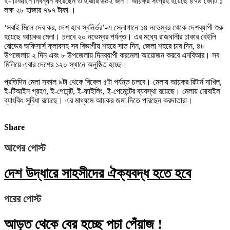
ই- টিআইন নিবন্ধন করেছেন ৩ হাজার ৬০২ জন। আয়কর সংগ্রহ হয়েছে ৪৭৯ কোটি ১
লক্ষ ২৮ হাজার ৭৯৭ টাকা ।
‘সবাই মিলে দেব কর, দেশ হবে স্বনির্ভর’-এ স্লোগানে ১৪ নভেম্বর থেকে দেশব্যাপী শুরু
হয়েছে আয়কর মেলা। চলবে ২০ নভেম্বর পর্যন্ত। এর মধ্যে রাজধানীর ঢাকার বেইলি
রোডের অফিসার্স ক্লাবসহ সব বিভাগীয় শহরে সাত দিন, জেলা শহরে চার দিন, ৪৮
উপজেলায় ২ দিন এবং ৮ উপজেলায় দিনব্যাপী করমেলা আয়োজন করবে এনবিআর। সব
মিলিয়ে এবার দেশের ১২০ স্থানে অনুষ্ঠিত হচ্ছে।
প্রতিদিন মেলা সকাল ৯টা থেকে বিকেল ৫টা পর্যন্ত চলবে। মেলায় আয়কর রিটার্ন দাখিল,
ই-টিআইন গ্রহণ, ই-পেমেন্ট, ই-ফাইলিং, ই-পেমেন্টের ব্যবস্থা রয়েছে। মেলায় মোবাইল
ব্যাংকিং সুবিধা রয়েছে। এর মাধ্যমে আয়কর জমা দিতে পারছেন করদাতারা।
Share
আগের পোস্ট
দেশ উদ্ধারে সাহসীদের ঐক্যবদ্ধ হতে হবে
পরের পোস্ট
আড়ত থেকে বের হচ্ছে পচা পেঁয়াজ !