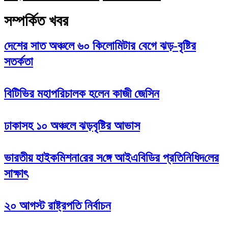
সম্পর্কিত খবর
দেশের সাত অঞ্চলে ৬০ কিলোমিটার বেগে ঝড়-বৃষ্টির
সতর্কতা
বিটিভির মহাপরিচালক হলেন কাজী জেসিন
ঢাকাসহ ১০ অঞ্চলে ঝড়বৃষ্টির আভাস
ভারতীয় হাইক‌মিশনা‌রের স‌ঙ্গে আইএবিডির প্রতি‌নি‌ধিদ‌লের
সাক্ষাৎ
২০ আগস্ট রাষ্ট্রপতি নির্বাচন