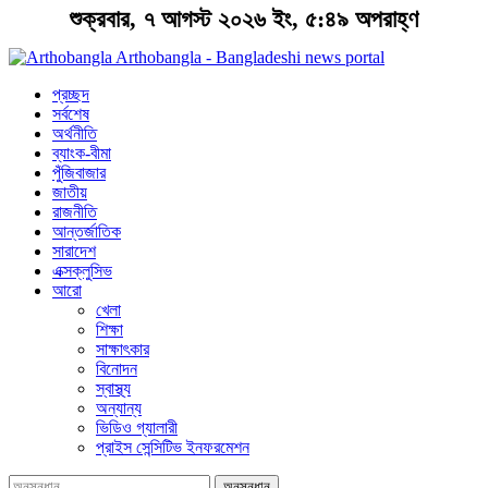
শুক্রবার, ৭ আগস্ট ২০২৬ ইং, ৫:৪৯ অপরাহ্ণ
Arthobangla - Bangladeshi news portal
প্রচ্ছদ
সর্বশেষ
অর্থনীতি
ব্যাংক-বীমা
পুঁজিবাজার
জাতীয়
রাজনীতি
আন্তর্জাতিক
সারাদেশ
এক্সক্লুসিভ
আরো
খেলা
শিক্ষা
সাক্ষাৎকার
বিনোদন
স্বাস্থ্য
অন্যান্য
ভিডিও গ্যালারী
প্রাইস সেন্সিটিভ ইনফরমেশন