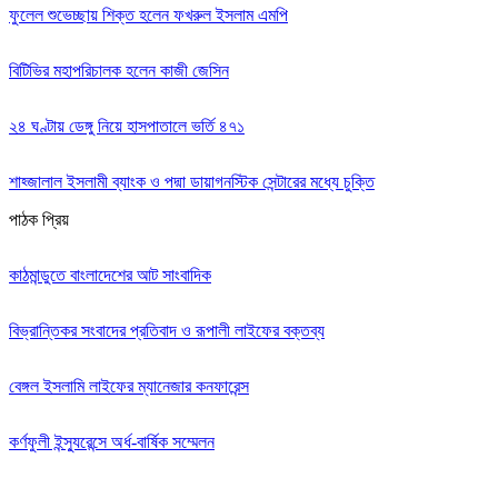
ফুলেল শুভেচ্ছায় শিক্ত হলেন ফখরুল ইসলাম এমপি
বিটিভির মহাপরিচালক হলেন কাজী জেসিন
২৪ ঘণ্টায় ডেঙ্গু নিয়ে হাসপাতালে ভর্তি ৪৭১
শাহ্জালাল ইসলামী ব্যাংক ও পদ্মা ডায়াগনস্টিক সেন্টারের মধ্যে চুক্তি
পাঠক প্রিয়
কাঠমান্ডুতে বাংলাদেশের আট সাংবাদিক
বিভ্রান্তিকর সংবাদের প্রতিবাদ ও রূপালী লাইফের বক্তব্য
বেঙ্গল ইসলামি লাইফের ম্যানেজার কনফারেন্স
কর্ণফুলী ইন্স্যুরেন্সে অর্ধ-বার্ষিক সম্মেলন