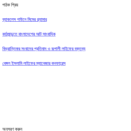
পাঠক প্রিয়
ব্যাকলেস গাউনে মিমের গ্ল্যামার
কাঠমান্ডুতে বাংলাদেশের আট সাংবাদিক
বিভ্রান্তিকর সংবাদের প্রতিবাদ ও রূপালী লাইফের বক্তব্য
বেঙ্গল ইসলামি লাইফের ম্যানেজার কনফারেন্স
Editor: Zinan Mahmud
Message and Commercial Office:
64-68 Eastern Kamlapur Commercial complex
(4th Floor) Room No 404, Kamlapur Dhaka-1217
News section and advertisements:
+88 01712 341894
arthobangla@gmail.com
অনুসরণ করুন