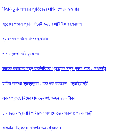
রিজার্ভ চুরির মামলার প্রতিবেদন দাখিল পেছাল ৯৭ বার
সূচকের পতনে প্রথম দিনেই ৯৬৪ কোটি টাকার লেনদেন
ব্যাকলেস গাউনে মিমের গ্ল্যামার
দাম বাড়লো জেট ফুয়েলের
তারেক রহমানের নতুন রাজনীতিতে প্রত্যেক মানুষ সুফল পাবে : অর্থমন্ত্রী
চাষিরা লবণের ন্যায্যমূল্য পেতে শুরু করেছেন : স্বরাষ্ট্রমন্ত্রী
এক সপ্তাহে ডিমের দাম দেড়গুণ, ডজন ১৮০ টাকা
১০ বছরের জ্বালানি পরিকল্পনা সংসদে দেবে সরকার: প্রধানমন্ত্রী
সালমান শাহ হত্যা মামলায় ডন গ্রেফতার