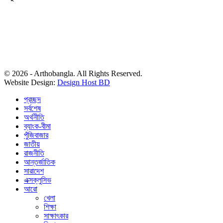
© 2026 - Arthobangla. All Rights Reserved.
Website Design:
Design Host BD
প্রচ্ছদ
সর্বশেষ
অর্থনীতি
ব্যাংক-বীমা
পুঁজিবাজার
জাতীয়
রাজনীতি
আন্তর্জাতিক
সারাদেশ
এক্সক্লুসিভ
আরো
খেলা
শিক্ষা
সাক্ষাৎকার