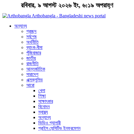
রবিবার, ৯ আগস্ট ২০২৬ ইং, ৬:১৯ অপরাহ্ণ
Arthobangla - Bangladeshi news portal
অন্যান্য
প্রচ্ছদ
সর্বশেষ
অর্থনীতি
ব্যাংক-বীমা
পুঁজিবাজার
জাতীয়
রাজনীতি
আন্তর্জাতিক
সারাদেশ
এক্সক্লুসিভ
আরো
খেলা
শিক্ষা
সাক্ষাৎকার
বিনোদন
স্বাস্থ্য
অন্যান্য
ভিডিও গ্যালারী
প্রাইস সেন্সিটিভ ইনফরমেশন