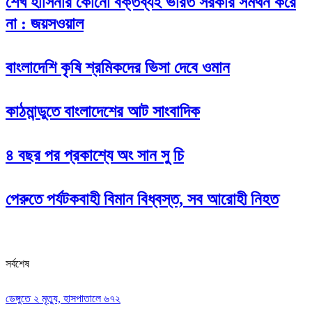
‌শেখ হাসিনার কোনো বক্তব্যই ভারত সরকার সমর্থন করে
না : জয়সওয়াল
বাংলাদেশি কৃষি শ্রমিকদের ভিসা দেবে ওমান
কাঠমান্ডুতে বাংলাদেশের আট সাংবাদিক
৪ বছর পর প্রকাশ্যে অং সান সু চি
পেরুতে পর্যটকবাহী বিমান বিধ্বস্ত, সব আরোহী নিহত
সর্বশেষ
ডেঙ্গুতে ২ মৃত্যু, হাসপাতালে ৬৭২