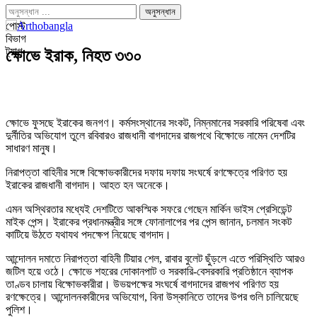
পোস্ট
বিভাগ
ট্যাগ
ক্ষোভে ইরাক, নিহত ৩৩০
ক্ষোভে ফুসছে ইরাকের জনগণ। কর্মসংস্থানের সংকট, নিম্নমানের সরকারি পরিষেবা এবং
দুর্নীতির অভিযোগ তুলে রবিবারও রাজধানী বাগদাদের রাজপথে বিক্ষোভে নামেন দেশটির
সাধারণ মানুষ।
নিরাপত্তা বাহিনীর সঙ্গে বিক্ষোভকারীদের দফায় দফায় সংঘর্ষে রণক্ষেত্রে পরিণত হয়
ইরাকের রাজধানী বাগদাদ। আহত হন অনেকে।
এমন অস্থিরতার মধ্যেই দেশটিতে আকস্মিক সফরে গেছেন মার্কিন ভাইস প্রেসিডেন্ট
মাইক পেন্স। ইরাকের প্রধানমন্ত্রীর সঙ্গে ফোনালাপের পর পেন্স জানান, চলমান সংকট
কাটিয়ে উঠতে যথাযথ পদক্ষেপ নিয়েছে বাগদাদ।
আন্দোলন দমাতে নিরাপত্তা বাহিনী টিয়ার শেল, রাবার বুলেট ছুঁড়লে এতে পরিস্থিতি আরও
জটিল হয়ে ওঠে। ক্ষোভে শহরের দোকানপাট ও সরকারি-বেসরকারি প্রতিষ্ঠানে ব্যাপক
তাণ্ডব চালায় বিক্ষোভকারীরা। উভয়পক্ষের সংঘর্ষে বাগদাদের রাজপথ পরিণত হয়
রণক্ষেত্রে। আন্দোলনকারীদের অভিযোগ, বিনা উস্কানিতে তাদের উপর গুলি চালিয়েছে
পুলিশ।