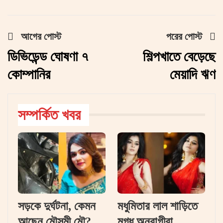
আগের পোস্ট
পরের পোস্ট
ডিভিডেন্ড ঘোষণা ৭
শিল্পখাতে বেড়েছে
কোম্পানির
মেয়াদি ঋণ
সম্পর্কিত খবর
সড়কে দুর্ঘটনা, কেমন
মধুমিতার লাল শাড়িতে
আছেন মৌসুমী মৌ?
মুগ্ধ অনুরাগীরা