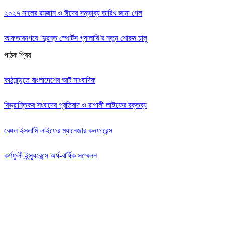
২০২৭ সালের রমজান ও ঈদের সম্ভাব্য তারিখ জানা গেল
আফতাবনগরে ‘দুরন্ত স্পোর্টস গ্যালারি’র নতুন শোরুম চালু
পাঠক প্রিয়
কাঠমান্ডুতে বাংলাদেশের আট সাংবাদিক
বিভ্রান্তিকর সংবাদের প্রতিবাদ ও রূপালী লাইফের বক্তব্য
বেঙ্গল ইসলামি লাইফের ম্যানেজার কনফারেন্স
কর্ণফুলী ইন্স্যুরেন্সে অর্ধ-বার্ষিক সম্মেলন