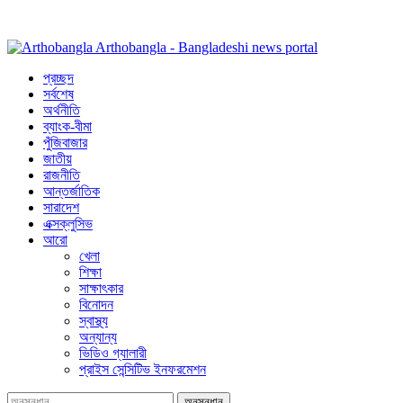
Arthobangla - Bangladeshi news portal
প্রচ্ছদ
সর্বশেষ
অর্থনীতি
ব্যাংক-বীমা
পুঁজিবাজার
জাতীয়
রাজনীতি
আন্তর্জাতিক
সারাদেশ
এক্সক্লুসিভ
আরো
খেলা
শিক্ষা
সাক্ষাৎকার
বিনোদন
স্বাস্থ্য
অন্যান্য
ভিডিও গ্যালারী
প্রাইস সেন্সিটিভ ইনফরমেশন