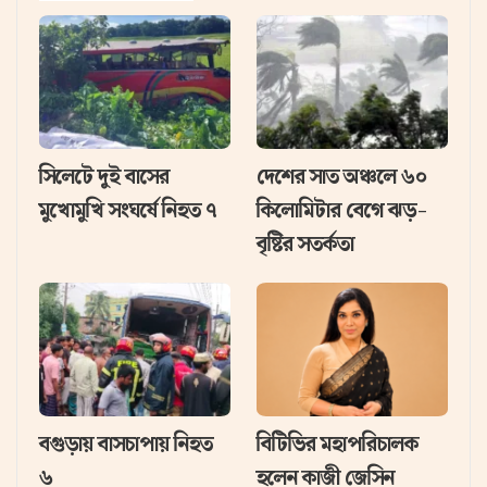
সিলেটে দুই বাসের
দেশের সাত অঞ্চলে ৬০
মুখোমুখি সংঘর্ষে নিহত ৭
কিলোমিটার বেগে ঝড়-
বৃষ্টির সতর্কতা
বগুড়ায় বাসচাপায় নিহত
বিটিভির মহাপরিচালক
৬
হলেন কাজী জেসিন