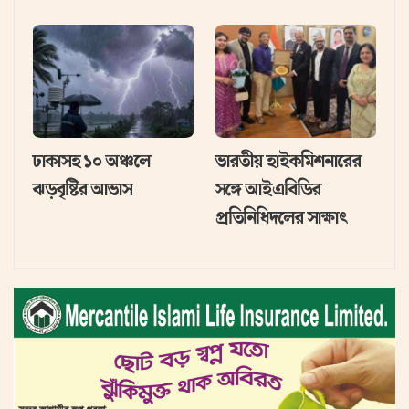
ঢাকাসহ ১০ অঞ্চলে
ভারতীয় হাইক‌মিশনা‌রের
ঝড়বৃষ্টির আভাস
স‌ঙ্গে আইএবিডির
প্রতি‌নি‌ধিদ‌লের সাক্ষাৎ