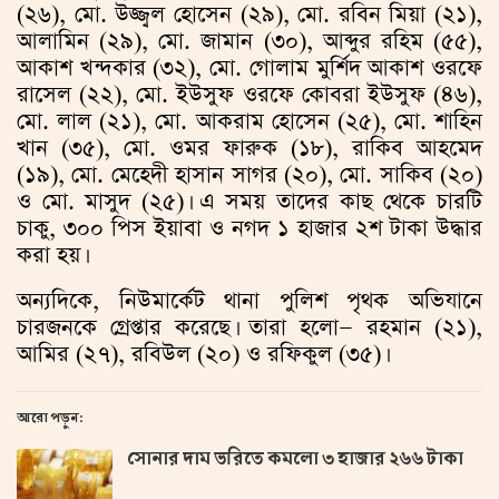
(২৬), মো. উজ্জ্বল হোসেন (২৯), মো. রবিন মিয়া (২১),
আলামিন (২৯), মো. জামান (৩০), আব্দুর রহিম (৫৫),
আকাশ খন্দকার (৩২), মো. গোলাম মুর্শিদ আকাশ ওরফে
রাসেল (২২), মো. ইউসুফ ওরফে কোবরা ইউসুফ (৪৬),
মো. লাল (২১), মো. আকরাম হোসেন (২৫), মো. শাহিন
খান (৩৫), মো. ওমর ফারুক (১৮), রাকিব আহমেদ
(১৯), মো. মেহেদী হাসান সাগর (২০), মো. সাকিব (২০)
ও মো. মাসুদ (২৫)। এ সময় তাদের কাছ থেকে চারটি
চাকু, ৩০০ পিস ইয়াবা ও নগদ ১ হাজার ২শ টাকা উদ্ধার
করা হয়।
অন্যদিকে, নিউমার্কেট থানা পুলিশ পৃথক অভিযানে
চারজনকে গ্রেপ্তার করেছে। তারা হলো— রহমান (২১),
আমির (২৭), রবিউল (২০) ও রফিকুল (৩৫)।
আরো পড়ুন:
সোনার দাম ভরিতে কমলো ৩ হাজার ২৬৬ টাকা