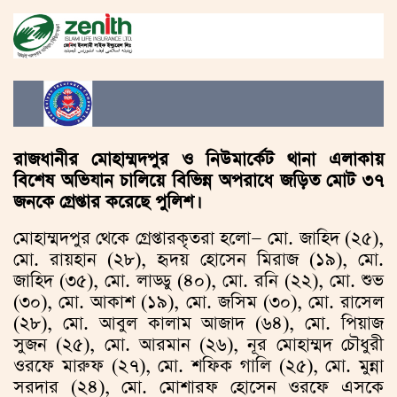
রাজধানীর মোহাম্মদপুর ও নিউমার্কেট থানা এলাকায়
বিশেষ অভিযান চালিয়ে বিভিন্ন অপরাধে জড়িত মোট ৩৭
জনকে গ্রেপ্তার করেছে পুলিশ।
মোহাম্মদপুর থেকে গ্রেপ্তারকৃতরা হলো— মো. জাহিদ (২৫),
মো. রায়হান (২৮), হৃদয় হোসেন মিরাজ (১৯), মো.
জাহিদ (৩৫), মো. লাড্ডু (৪০), মো. রনি (২২), মো. শুভ
(৩০), মো. আকাশ (১৯), মো. জসিম (৩০), মো. রাসেল
(২৮), মো. আবুল কালাম আজাদ (৬৪), মো. পিয়াজ
সুজন (২৫), মো. আরমান (২৬), নূর মোহাম্মদ চৌধুরী
ওরফে মারুফ (২৭), মো. শফিক গালি (২৫), মো. মুন্না
সরদার (২৪), মো. মোশারফ হোসেন ওরফে এসকে