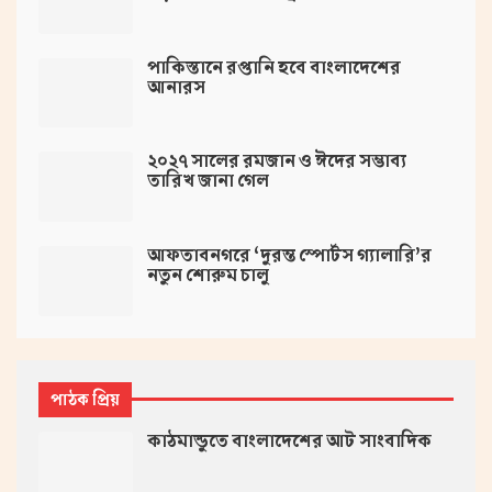
পাকিস্তানে রপ্তানি হবে বাংলাদেশের
আনারস
২০২৭ সালের রমজান ও ঈদের সম্ভাব্য
তারিখ জানা গেল
আফতাবনগরে ‘দুরন্ত স্পোর্টস গ্যালারি’র
নতুন শোরুম চালু
পাঠক প্রিয়
কাঠমান্ডুতে বাংলাদেশের আট সাংবাদিক