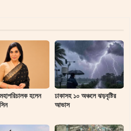
 মহাপরিচালক হলেন
ঢাকাসহ ১০ অঞ্চলে ঝড়বৃষ্টির
সিন
আভাস