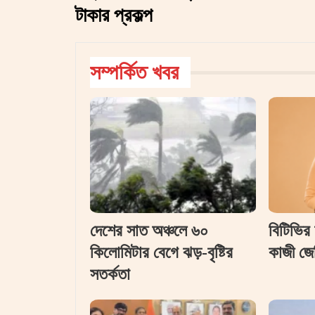
টাকার প্রকল্প
সম্পর্কিত খবর
দেশের সাত অঞ্চলে ৬০
বিটিভির
কিলোমিটার বেগে ঝড়-বৃষ্টির
কাজী জে
সতর্কতা