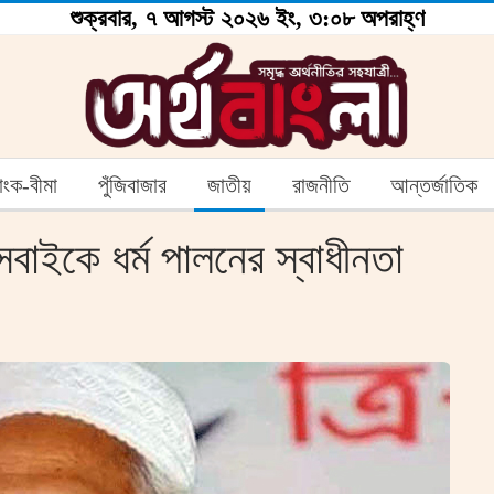
শুক্রবার, ৭ আগস্ট ২০২৬ ইং, ৩:০৮ অপরাহ্ণ
যাংক-বীমা
পুঁজিবাজার
জাতীয়
রাজনীতি
আন্তর্জাতিক
 সবাইকে ধর্ম পালনের স্বাধীনতা