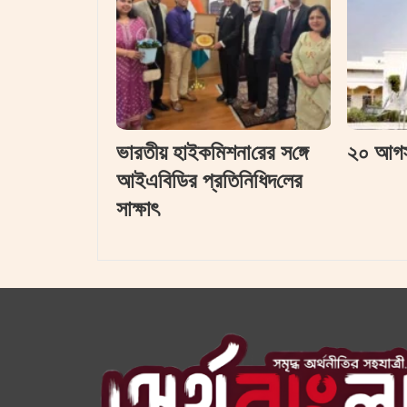
ভারতীয় হাইক‌মিশনা‌রের স‌ঙ্গে
২০ আগস্ট
আইএবিডির প্রতি‌নি‌ধিদ‌লের
সাক্ষাৎ