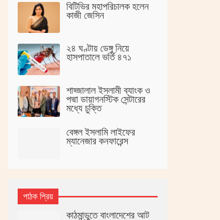
বিটিভির মহাপরিচালক হলেন
কাজী জেসিন
২৪ ঘণ্টায় ডেঙ্গু নিয়ে
হাসপাতালে ভর্তি ৪৭১
শাহ্জালাল ইসলামী ব্যাংক ও
পদ্মা ডায়াগনস্টিক সেন্টারের
মধ্যে চুক্তি
বেঙ্গল ইসলামি লাইফের
ম্যানেজার কনফারেন্স
পাঠক প্রিয়
কাঠমান্ডুতে বাংলাদেশের আট