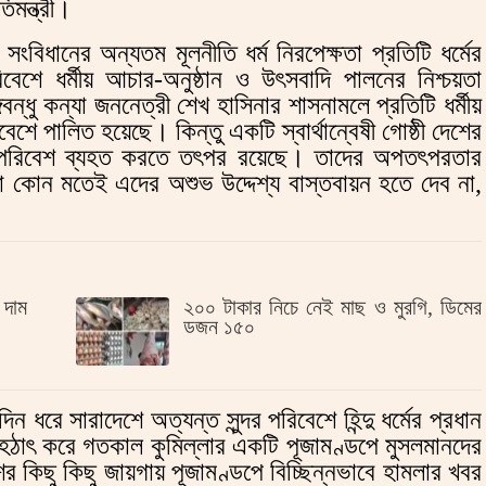
িমন্ত্রী।
 সংবিধানের অন্যতম মূলনীতি ধর্ম নিরপেক্ষতা প্রতিটি ধর্মের
রিবেশে ধর্মীয় আচার-অনুষ্ঠান ও উৎসবাদি পালনের নিশ্চয়তা
বন্ধু কন্যা জননেত্রী শেখ হাসিনার শাসনামলে প্রতিটি ধর্মীয়
েশে পালিত হয়েছে। কিন্তু একটি স্বার্থান্বেষী গোষ্ঠী দেশের
র্ণ পরিবেশ ব্যহত করতে তৎপর রয়েছে। তাদের অপতৎপরতার
কোন মতেই এদের অশুভ উদ্দেশ্য বাস্তবায়ন হতে দেব না,
 দাম
২০০ টাকার নিচে নেই মাছ ও মুরগি, ডিমের
ডজন ১৫০
 ধরে সারাদেশে অত্যন্ত সুন্দর পরিবেশে হিন্দু ধর্মের প্রধান
ল। হঠাৎ করে গতকাল কুমিল্লার একটি পূজামণ্ডপে মুসলমানদের
শের কিছু কিছু জায়গায় পূজামণ্ডপে বিচ্ছিন্নভাবে হামলার খবর