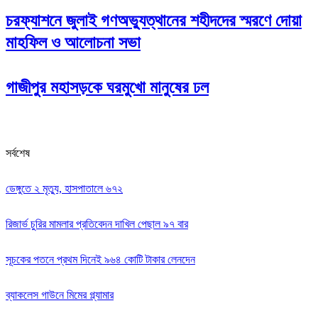
চরফ্যাশনে জুলাই গণঅভ্যুত্থানের শহীদদের স্মরণে দোয়া
মাহফিল ও আলোচনা সভা
গাজীপুর মহাসড়কে ঘরমুখো মানুষের ঢল
সর্বশেষ
ডেঙ্গুতে ২ মৃত্যু, হাসপাতালে ৬৭২
রিজার্ভ চুরির মামলার প্রতিবেদন দাখিল পেছাল ৯৭ বার
সূচকের পতনে প্রথম দিনেই ৯৬৪ কোটি টাকার লেনদেন
ব্যাকলেস গাউনে মিমের গ্ল্যামার