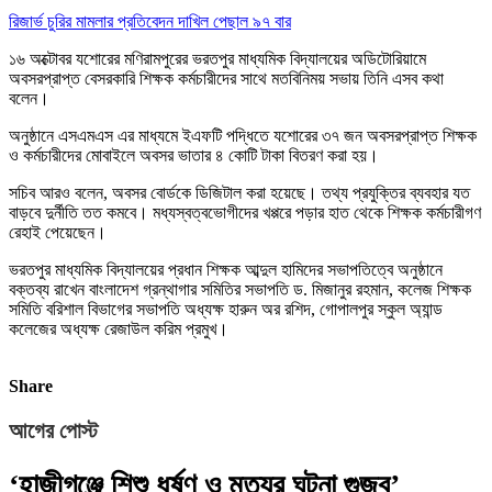
রিজার্ভ চুরির মামলার প্রতিবেদন দাখিল পেছাল ৯৭ বার
১৬ অক্টোবর যশোরের মণিরামপুরের ভরতপুর মাধ্যমিক বিদ্যালয়ের অডিটোরিয়ামে
অবসরপ্রাপ্ত বেসরকারি শিক্ষক কর্মচারীদের সাথে মতবিনিময় সভায় তিনি এসব কথা
বলেন।
অনুষ্ঠানে এসএমএস এর মাধ্যমে ইএফটি পদ্ধিতে যশোরের ৩৭ জন অবসরপ্রাপ্ত শিক্ষক
ও কর্মচারীদের মোবাইলে অবসর ভাতার ৪ কোটি টাকা বিতরণ করা হয়।
সচিব আরও বলেন, অবসর বোর্ডকে ডিজিটাল করা হয়েছে। তথ্য প্রযুক্তির ব্যবহার যত
বাড়বে দুর্নীতি তত কমবে। মধ্যস্বত্বভোগীদের খপ্পরে পড়ার হাত থেকে শিক্ষক কর্মচারীগণ
রেহাই পেয়েছেন।
ভরতপুর মাধ্যমিক বিদ্যালয়ের প্রধান শিক্ষক আব্দুল হামিদের সভাপতিত্বে অনুষ্ঠানে
বক্তব্য রাখেন বাংলাদেশ গ্রন্থাগার সমিতির সভাপতি ড. মিজানুর রহমান, কলেজ শিক্ষক
সমিতি বরিশাল বিভাগের সভাপতি অধ্যক্ষ হারুন অর রশিদ, গোপালপুর স্কুল অ্যান্ড
কলেজের অধ্যক্ষ রেজাউল করিম প্রমুখ।
Share
আগের পোস্ট
‘হাজীগঞ্জে শিশু ধর্ষণ ও মৃত্যুর ঘটনা গুজব’