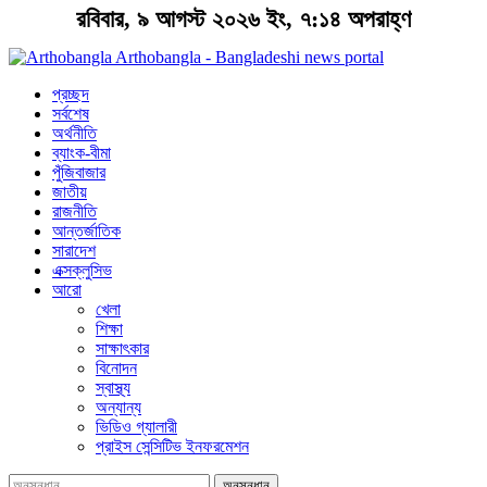
রবিবার, ৯ আগস্ট ২০২৬ ইং, ৭:১৪ অপরাহ্ণ
Arthobangla - Bangladeshi news portal
প্রচ্ছদ
সর্বশেষ
অর্থনীতি
ব্যাংক-বীমা
পুঁজিবাজার
জাতীয়
রাজনীতি
আন্তর্জাতিক
সারাদেশ
এক্সক্লুসিভ
আরো
খেলা
শিক্ষা
সাক্ষাৎকার
বিনোদন
স্বাস্থ্য
অন্যান্য
ভিডিও গ্যালারী
প্রাইস সেন্সিটিভ ইনফরমেশন