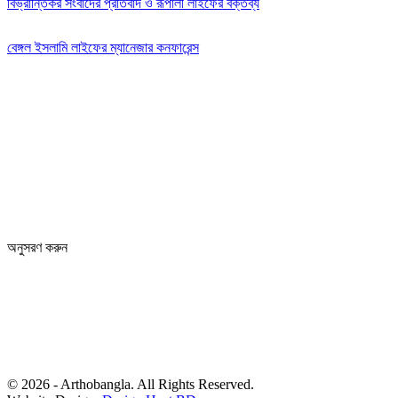
বিভ্রান্তিকর সংবাদের প্রতিবাদ ও রূপালী লাইফের বক্তব্য
বেঙ্গল ইসলামি লাইফের ম্যানেজার কনফারেন্স
Editor: Zinan Mahmud
Message and Commercial Office:
64-68 Eastern Kamlapur Commercial complex
(4th Floor) Room No 404, Kamlapur Dhaka-1217
News section and advertisements:
+88 01712 341894
arthobangla@gmail.com
অনুসরণ করুন
© 2026 - Arthobangla. All Rights Reserved.