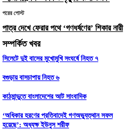
পরের পোস্ট
পাত্র দেখে ফেরার পথে ‘গণধর্ষণের’ শিকার নারী
সম্পর্কিত খবর
সিলেটে দুই বাসের মুখোমুখি সংঘর্ষে নিহত ৭
বগুড়ায় বাসচাপায় নিহত ৬
কাঠমান্ডুতে বাংলাদেশের আট সাংবাদিক
‘অধিকার হরণের প্রতিবাদেই গণঅভ্যুত্থান সফল
হয়েছে’: অধ্যক্ষ ইউনুস শরীফ