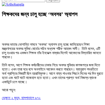
শিক্ষকদের জন্য চালু হচ্ছে ‘অবসর’ অ্যাপস
অবসর ভাতার ভোগান্তি লাঘবে ‘অবসর’ অ্যাপস চালু হচ্ছে জানিয়েছেন শিক্ষা
মন্ত্রণালয়ের অবসর সুবিধা বোর্ডের সচিব অধ্যক্ষ শরীফ আহমদ সাদী। তিনি বলেন, এটি
চালু হওয়ার পর একজন শিক্ষক তাঁর ইনডেক্স নাম্বার দিলেই আবেদনের বিস্তারিত জানতে
পারবেন।
তিনি বলেন, আগে শিক্ষক কর্মচারীদের ঢাকায় গিয়ে অবসর সুবিধার কাগজপত্র জমা দিতে
হতো। এখন তারা ঘরে বসে অনলাইনে আবেদন করতে পারছেন। ম্যানুয়াল পদ্ধতিতে
অর্থ প্রাপ্তির বিষয়টি ছিল হয়রানিমূলক। আগে নায্য পাওনার পিছনে দিনের পর দিন ঘুরতে
হতো এবং ঘাটে ঘাটে নাজেহাল হতে হতো। এখন তাদের প্রাপ্ত অর্থ নিজস্ব ব্যাংক
একাউন্টে চলে যাচ্ছে।
আরো পড়ুন:
ডেঙ্গুতে ২ মৃত্যু, হাসপাতালে ৬৭২