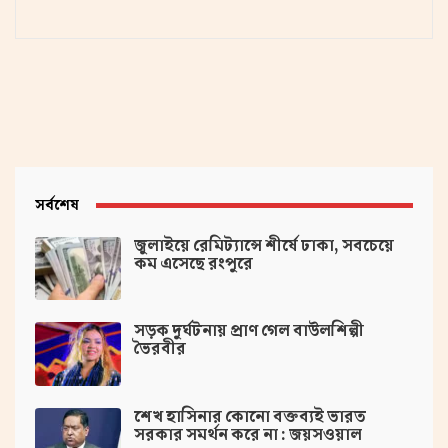
সর্বশেষ
জুলাইয়ে রেমিট্যান্সে শীর্ষে ঢাকা, সবচেয়ে
কম এসেছে রংপুরে
সড়ক দুর্ঘটনায় প্রাণ গেল বাউলশিল্পী
ভৈরবীর
‌শেখ হাসিনার কোনো বক্তব্যই ভারত
সরকার সমর্থন করে না : জয়সওয়াল