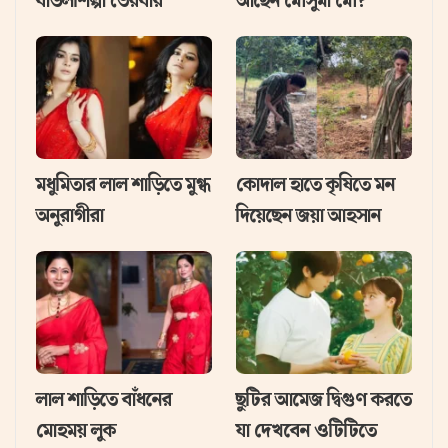
বাউলশিল্পী ভৈরবীর
আছেন মৌসুমী মৌ?
মধুমিতার লাল শাড়িতে মুগ্ধ
কোদাল হাতে কৃষিতে মন
অনুরাগীরা
দিয়েছেন জয়া আহসান
লাল শাড়িতে বাঁধনের
ছুটির আমেজ দ্বিগুণ করতে
মোহময় লুক
যা দেখবেন ওটিটিতে