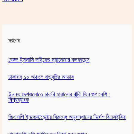
সর্বশেষ
বেঙ্গল ইসলামি লাইফের ম্যানেজার কনফারেন্স
ঢাকাসহ ১০ অঞ্চলে ঝড়বৃষ্টির আভাস
উন্নত দেশগুলোতে চাকরি হারানোর ঝুঁকি তিন গুণ বেশি :
বিশ্বব্যাংক
জিএসপি ইনভেস্টমেন্টের বিরুদ্ধে অনুসন্ধানের নির্দেশ বিএসইসির