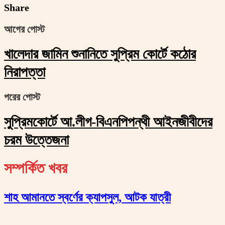
Share
আগের পোস্ট
খালেদার জামিন শুনানিতে সুপ্রিম কোর্টে কঠোর
নিরাপত্তা
পরের পোস্ট
সুপ্রিমকোর্টে আ.লীগ-বিএনপিপন্থী আইনজীবীদের
চরম উত্তেজনা
সম্পর্কিত খবর
শাহ আমানতে স্বর্ণের ক্যাপসুল, আটক যাত্রী