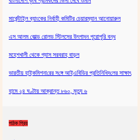
বাংলাদেশি কৃষি শ্রমিকদের ভিসা দেবে ওমান
মার্কেন্টাইল ব্যাংকের নির্বাহী কমিটির চেয়ারম্যান আনোয়ারুল
এস আলম কোল্ড রোলড স্টিলসের উৎপাদন পুরোপুরি বন্ধ
মহেশখালী থেকে গ্যাস সরবরাহ বাড়ল
ভারতীয় হাইক‌মিশনা‌রের স‌ঙ্গে আইএবিডির প্রতি‌নি‌ধিদ‌লের সাক্ষাৎ
হামে ২৪ ঘণ্টায় আক্রান্ত ৮৬০, মৃত্যু ৬
পাঠক প্রিয়