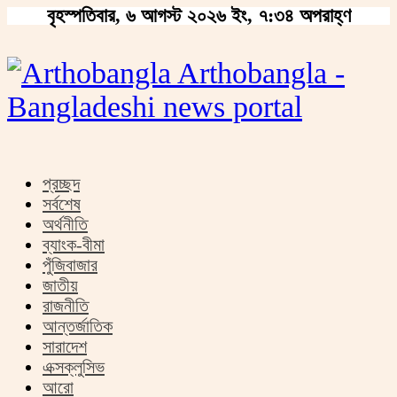
বৃহস্পতিবার, ৬ আগস্ট ২০২৬ ইং, ৭:৩৪ অপরাহ্ণ
Arthobangla -
Bangladeshi news portal
প্রচ্ছদ
সর্বশেষ
অর্থনীতি
ব্যাংক-বীমা
পুঁজিবাজার
জাতীয়
রাজনীতি
আন্তর্জাতিক
সারাদেশ
এক্সক্লুসিভ
আরো