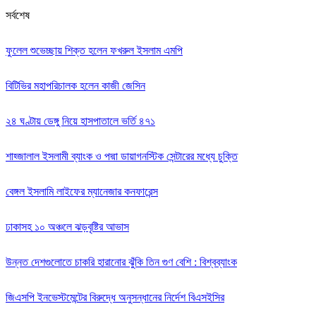
সর্বশেষ
ফুলেল শুভেচ্ছায় শিক্ত হলেন ফখরুল ইসলাম এমপি
বিটিভির মহাপরিচালক হলেন কাজী জেসিন
২৪ ঘণ্টায় ডেঙ্গু নিয়ে হাসপাতালে ভর্তি ৪৭১
শাহ্জালাল ইসলামী ব্যাংক ও পদ্মা ডায়াগনস্টিক সেন্টারের মধ্যে চুক্তি
বেঙ্গল ইসলামি লাইফের ম্যানেজার কনফারেন্স
ঢাকাসহ ১০ অঞ্চলে ঝড়বৃষ্টির আভাস
উন্নত দেশগুলোতে চাকরি হারানোর ঝুঁকি তিন গুণ বেশি : বিশ্বব্যাংক
জিএসপি ইনভেস্টমেন্টের বিরুদ্ধে অনুসন্ধানের নির্দেশ বিএসইসির