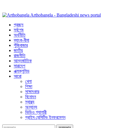
Arthobangla - Bangladeshi news portal
প্রচ্ছদ
সর্বশেষ
অর্থনীতি
ব্যাংক-বীমা
পুঁজিবাজার
জাতীয়
রাজনীতি
আন্তর্জাতিক
সারাদেশ
এক্সক্লুসিভ
আরো
খেলা
শিক্ষা
সাক্ষাৎকার
বিনোদন
স্বাস্থ্য
অন্যান্য
ভিডিও গ্যালারী
প্রাইস সেন্সিটিভ ইনফরমেশন