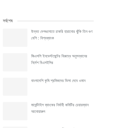
সর্বশেষ
উন্নত দেশগুলোতে চাকরি হারানোর ঝুঁকি তিন গুণ
বেশি : বিশ্বব্যাংক
জিএসপি ইনভেস্টমেন্টের বিরুদ্ধে অনুসন্ধানের
নির্দেশ বিএসইসির
বাংলাদেশি কৃষি শ্রমিকদের ভিসা দেবে ওমান
মার্কেন্টাইল ব্যাংকের নির্বাহী কমিটির চেয়ারম্যান
আনোয়ারুল