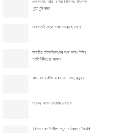
এস আলম কোল্ড রোলড স্টিলসের উৎপাদন
পুরোপুরি বন্ধ
মহেশখালী থেকে গ্যাস সরবরাহ বাড়ল
ভারতীয় হাইক‌মিশনা‌রের স‌ঙ্গে আইএবিডির
প্রতি‌নি‌ধিদ‌লের সাক্ষাৎ
হামে ২৪ ঘণ্টায় আক্রান্ত ৮৬০, মৃত্যু ৬
সূচকের পতনে বেড়েছে লেনদেন
ইউনিয়ন ক্যাপিটালে নতুন চেয়ারম্যান নিয়োগ