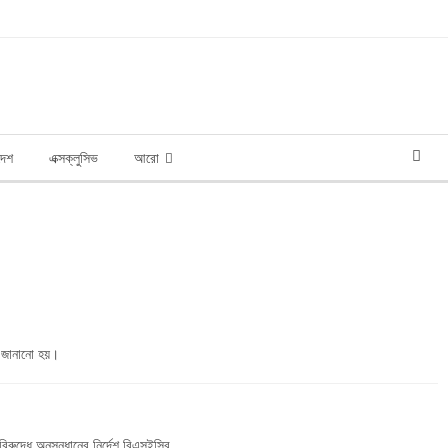
দেশ
এক্সক্লুসিভ
আরো
া জানানো হয়।
বিরুদ্ধে অনুসন্ধানের নির্দেশ বিএসইসির