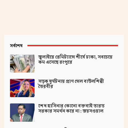
সর্বশেষ
জুলাইয়ে রেমিট্যান্সে শীর্ষে ঢাকা, সবচেয়ে
কম এসেছে রংপুরে
সড়ক দুর্ঘটনায় প্রাণ গেল বাউলশিল্পী
ভৈরবীর
‌শেখ হাসিনার কোনো বক্তব্যই ভারত
সরকার সমর্থন করে না : জয়সওয়াল