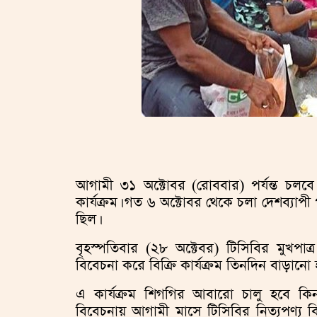
আগামী ৩১ অক্টোবর (রোববার) পর্যন্ত চলবে 
কার্যক্রম। গত ৬ অক্টোবর থেকে চলা দেশব্যাপী
ছিল।
বৃহস্পতিবার (২৮ অক্টেবর) টিসিবির মুখপাত
বিবেচনা করে বিক্রি কার্যক্রম তিনদিন বাড়ান
এ কার্যক্রম শিগগির আবারো চালু হবে কিনা
বিবেচনায় আগামী মাসে টিসিবির নিত্যপণ্য ব