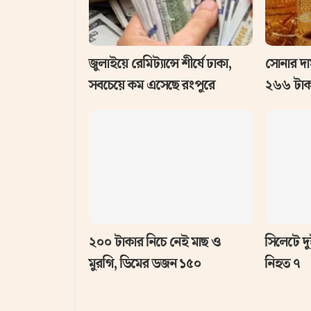
জুলাইয়ে রেমিট্যান্সে শীর্ষে ঢাকা,
সোনার দা
সবচেয়ে কম এসেছে রংপুরে
২৬৬ টাক
২০০ টাকার নিচে নেই মাছ ও
সিলেটে দু
মুরগি, ডিমের ডজন ১৫০
নিহত ৭