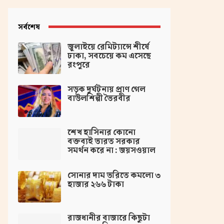
সর্বশেষ
জুলাইয়ে রেমিট্যান্সে শীর্ষে
ঢাকা, সবচেয়ে কম এসেছে
রংপুরে
সড়ক দুর্ঘটনায় প্রাণ গেল
বাউলশিল্পী ভৈরবীর
‌শেখ হাসিনার কোনো
বক্তব্যই ভারত সরকার
সমর্থন করে না : জয়সওয়াল
সোনার দাম ভরিতে কমলো ৩
হাজার ২৬৬ টাকা
রাজধানীর বাজারে কিছুটা