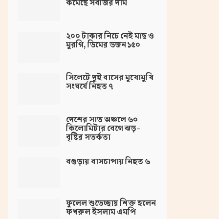
কমেছে সবজির দাম
২০০ টাকার নিচে নেই মাছ ও
মুরগি, ডিমের ডজন ১৫০
সিলেটে দুই বাসের মুখোমুখি
সংঘর্ষে নিহত ৭
দেশের সাত অঞ্চলে ৬০
কিলোমিটার বেগে ঝড়-
বৃষ্টির সতর্কতা
বগুড়ায় বাসচাপায় নিহত ৬
ফুলেল শুভেচ্ছায় শিক্ত হলেন
ফখরুল ইসলাম এমপি