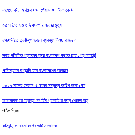
কমেছে কাঁচা মরিচের দাম, পেঁয়াজ ৭০ টাকা কেজি
২৪ ঘণ্টায় হাম ও উপসর্গে ৪ জনের মৃত্যু
রাজধানীতে ত্রুটিপূর্ণ ভবনে ব্যবস্থা নিচ্ছে রাজউক
সবার সম্মিলিত প্রচেষ্টায় সুন্দর বাংলাদেশ গড়তে চাই : প্রধানমন্ত্রী
পাকিস্তানে রপ্তানি হবে বাংলাদেশের আনারস
২০২৭ সালের রমজান ও ঈদের সম্ভাব্য তারিখ জানা গেল
আফতাবনগরে ‘দুরন্ত স্পোর্টস গ্যালারি’র নতুন শোরুম চালু
পাঠক প্রিয়
কাঠমান্ডুতে বাংলাদেশের আট সাংবাদিক