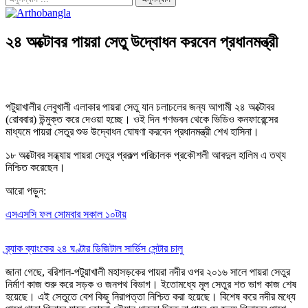
২৪ অক্টোবর পায়রা সেতু উদ্বোধন করবেন প্রধানমন্ত্রী
পটুয়াখালীর লেবুখালী এলাকার পায়রা সেতু যান চলাচলের জন্য আগামী ২৪ অক্টোবর
(রোববার) উন্মুক্ত করে দেওয়া হচ্ছে। ওই দিন গণভবন থেকে ভিডিও কনফারেন্সের
মাধ্যমে পায়রা সেতুর শুভ উদ্বোধন ঘোষণা করবেন প্রধানমন্ত্রী শেখ হাসিনা।
১৮ অক্টোবর সন্ধ্যায় পায়রা সেতুর প্রকল্প পরিচালক প্রকৌশলী আবদুল হালিম এ তথ্য
নিশ্চিত করেছেন।
আরো পড়ুন:
এসএসসি ফল সোমবার সকাল ১০টায়
ব্র্যাক ব্যাংকের ২৪ ঘণ্টার ডিজিটাল সার্ভিস সেন্টার চালু
জানা গেছে, বরিশাল-পটুয়াখালী মহাসড়কের পায়রা নদীর ওপর ২০১৬ সালে পায়রা সেতুর
নির্মাণ কাজ শুরু করে সড়ক ও জনপথ বিভাগ। ইতোমধ্যে মূল সেতুর শত ভাগ কাজ শেষ
হয়েছে। এই সেতুতে বেশ কিছু নিরাপত্তা নিশ্চিত করা হয়েছে। বিশেষ করে নদীর মধ্যে