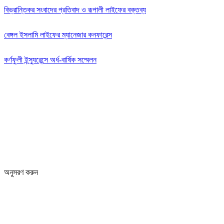
বিভ্রান্তিকর সংবাদের প্রতিবাদ ও রূপালী লাইফের বক্তব্য
বেঙ্গল ইসলামি লাইফের ম্যানেজার কনফারেন্স
কর্ণফুলী ইন্স্যুরেন্সে অর্ধ-বার্ষিক সম্মেলন
Editor: Zinan Mahmud
Message and Commercial Office:
64-68 Eastern Kamlapur Commercial complex
(4th Floor) Room No 404, Kamlapur Dhaka-1217
News section and advertisements:
+88 01712 341894
arthobangla@gmail.com
অনুসরণ করুন