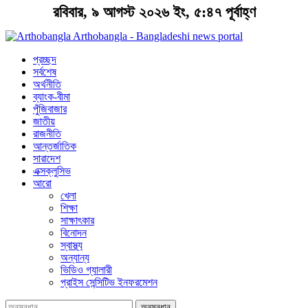
রবিবার, ৯ আগস্ট ২০২৬ ইং, ৫:৪৭ পূর্বাহ্ণ
Arthobangla - Bangladeshi news portal
প্রচ্ছদ
সর্বশেষ
অর্থনীতি
ব্যাংক-বীমা
পুঁজিবাজার
জাতীয়
রাজনীতি
আন্তর্জাতিক
সারাদেশ
এক্সক্লুসিভ
আরো
খেলা
শিক্ষা
সাক্ষাৎকার
বিনোদন
স্বাস্থ্য
অন্যান্য
ভিডিও গ্যালারী
প্রাইস সেন্সিটিভ ইনফরমেশন