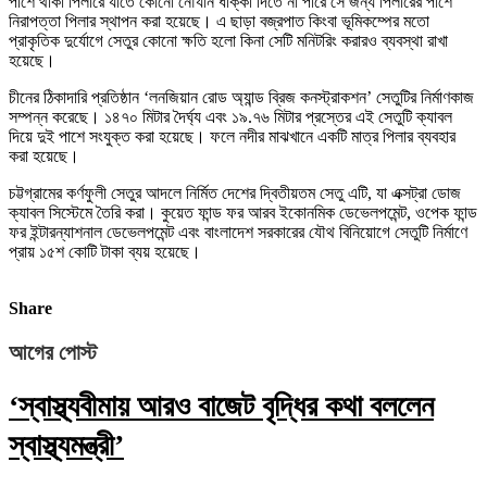
পাশে থাকা পিলারে যাতে কোনো নৌযান ধাক্কা দিতে না পারে সে জন্য পিলারের পাশে
নিরাপত্তা পিলার স্থাপন করা হয়েছে। এ ছাড়া বজ্রপাত কিংবা ভূমিকম্পের মতো
প্রাকৃতিক দুর্যোগে সেতুর কোনো ক্ষতি হলো কিনা সেটি মনিটরিং করারও ব্যবস্থা রাখা
হয়েছে।
চীনের ঠিকাদারি প্রতিষ্ঠান ‘লনজিয়ান রোড অ্যান্ড ব্রিজ কনস্ট্রাকশন’ সেতুটির নির্মাণকাজ
সম্পন্ন করেছে। ১৪৭০ মিটার দৈর্ঘ্য এবং ১৯.৭৬ মিটার প্রস্তের এই সেতুটি ক্যাবল
দিয়ে দুই পাশে সংযুক্ত করা হয়েছে। ফলে নদীর মাঝখানে একটি মাত্র পিলার ব্যবহার
করা হয়েছে।
চট্টগ্রামের কর্ণফুলী সেতুর আদলে নির্মিত দেশের দ্বিতীয়তম সেতু এটি, যা এক্সট্রা ডোজ
ক্যাবল সিস্টেমে তৈরি করা। কুয়েত ফান্ড ফর আরব ইকোনমিক ডেভেলপমেন্ট, ওপেক ফান্ড
ফর ইন্টারন্যাশনাল ডেভেলপমেন্ট এবং বাংলাদেশ সরকারের যৌথ বিনিয়োগে সেতুটি নির্মাণে
প্রায় ১৫শ কোটি টাকা ব্যয় হয়েছে।
Share
আগের পোস্ট
‘স্বাস্থ্যবীমায় আরও বাজেট বৃদ্ধির কথা বললেন
স্বাস্থ্যমন্ত্রী’