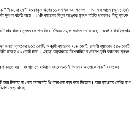
২৮৮ কোটি টাকা, যা মোট বিতরণকৃত ঋণের ১১ দশমিক ৯৯ শতাংশ। তিন মাস আগে (জুন শেষে)
 মূলধন ঘাটতি বাড়ে। ১২টি ব্যাংকের বিপুল অঙ্কের মূলধন ঘাটতি থাকলেও কিছু ব্যাংক
রের টাকায় বারবার মূলধন জোগান নিয়ে বিভিন্ন মহলে সমালোচনা রয়েছে। এরই ধারাবাহিকতায়
ছাড়া জনতা ব্যাংকের ৯৩৩ কোটি, অগ্রণী ব্যাংকের ৭৮৮ কোটি, রূপালী ব্যাংকের ৫৪৬ কোটি
টতি রয়েছে ৫৯ কোটি টাকা। এছাড়া রাষ্ট্রায়ত্ত বিশেষায়িত বাংলাদেশ কৃষি ব্যাংকের মূলধন
রক্ষণ করতে হয়। বাংলাদেশে বর্তমানে ব্যাসেল-৩ নীতিমালার আলোকে একটি ব্যাংকের
গিতায় টিকতে না পেরে অনেকেই শিল্পকারখানা বন্ধ করে দিচ্ছেন। আর ব্যাংকের বেশির ভাগ
িমাণ বেড়ে যাচ্ছে।