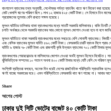
বাংলাদেশ ব্যাংকের তথ্য অনুযায়ী, সেপ্টেম্বর পর্যন্ত ব্যাংকিং খাতে ঋণ বিতরণ করা
মোট খেলাপি ঋণের পরিমাণ ছিল ১ লাখ ১২ হাজার ৪২৫ কোটি টাকা। সে হিসাবে তিন মাসের 
প্রয়োজনের তুলনায় বেশি রাখতে সক্ষম হয়েছে।
মূলধন ঘাটতির তালিকায় থাকা ব্যাংকগুলোর মধ্যে সাতটি সরকারি মালিকানার। বাকি তিনটি
চলতি অর্থবছর থেকে সরকারি ব্যাংকের আর কোনো মূলধন জোগান দেওয়া হবে না বলে জানিয়ে
মূলধন ঘাটতিতে থাকা সরকারি ব্যাংকগুলোর মধ্যে সবচেয়ে বেশি সোনালী ব্যাংকের। বিদায়ী
এবং বেসিক ব্যাংকের মূলধন ঘাটতি ৫৬২ কোটি টাকা। বেসরকারি চারটি ব্যাংক মিলে প্রায় দে
ঘাটতি ৯ হাজার ৭৮ কোটি টাকা এবং রাজশাহী কৃষি উন্নয়ন ব্যাংকের ৭০১ কোটি টাকার মূল
ব্যাংকগুলোর শেয়ারহোল্ডার বা মালিকদের জোগান দেওয়া অর্থই মূলধন হিসেবে বিবেচিত। সা
ঝুঁকিভিত্তিক সম্পদের ১০ শতাংশ অথবা ৪০০ কোটি টাকার মধ্যে যেটি বেশি সে পরিমাণ মূ
সংশ্লিষ্ট ব্যক্তিরা বলছেন, অনেক দিন ধরেই দেশের রাজনৈতিক পরিস্থিতি স্বাভাবিক হল
ঋণই যাচ্ছে সরকারের ঘরে। এমন পরিস্থিতিতে বেসরকারি খাত ঋণ পাচ্ছে না। আবার আগে 
Share
আগের পোস্ট
ঢাকার দুই সিটি ভোটের বাজেট ৪০ কোটি টাকা