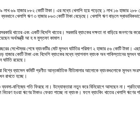
 হয়েছে ৯ লাখ ৬৯ হাজার ৮৮২ কোটি টাকা। এর মধ্যে খেলাপি হয়ে পড়েছে ১ লাখ ১৬ হাজার 
ব্যবধানে খেলাপি ঋণ ৩ হাজার ৮৬৩ কোটি টাকা বেড়েছে। খেলাপি ঋণ বাড়লে স্বাভাবিকভাবেই
 বেসরকারি খাতের এবং একটি বিদেশি খাতের। সরকারি ব্যাংকের দক্ষতা না বাড়িয়ে জনগণের ক
ছেন অর্থমন্ত্রী আ হ ম মুস্তফা কামাল।
 বছরের সেপ্টেম্বর শেষে ব্যাংকটির মোট মূলধন ঘাটতির পরিমাণ ২ হাজার ৫৬ কোটি টাকা। এ
ড় হাজার কোটি টাকা এবং বিদেশি ব্যাংকের মধ্যে ন্যাশনাল ব্যাংক অব পাকিস্তানের মূলধন ঘা
ধন ঘাটতি রয়েছে।
রা বিশ্বে ব্যাসেল কমিটি প্রণীত আন্তর্জাতিক নীতিমালার আলোকে ব্যাংকগুলোকে মূলধন সং
লধন রাখতে হচ্ছে।
েও ব্যবসা-বাণিজ্যে গতি ফিরছে না। উদ্যোক্তারা নতুন করে বিনিয়োগে আসছেন না। প্রতিযো
বিতরণ হওয়া ঋণের টাকাও ফেরত পাচ্ছে না ব্যাংক। ফলে ব্যাংকিং খাতের খেলাপি ঋণের পর