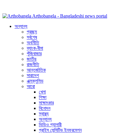
Arthobangla - Bangladeshi news portal
অন্যান্য
প্রচ্ছদ
সর্বশেষ
অর্থনীতি
ব্যাংক-বীমা
পুঁজিবাজার
জাতীয়
রাজনীতি
আন্তর্জাতিক
সারাদেশ
এক্সক্লুসিভ
আরো
খেলা
শিক্ষা
সাক্ষাৎকার
বিনোদন
স্বাস্থ্য
অন্যান্য
ভিডিও গ্যালারী
প্রাইস সেন্সিটিভ ইনফরমেশন