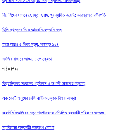
জ্বালানি সংকটে ১৭ বছরের অব্যবস্থাপনা: বাণিজ্যমন্ত্রী
বিদেশিদের সামনে হেনস্তা হলাম, খুব ব্যথিত হয়েছি: ভারপ্রাপ্ত রাষ্ট্রপতি
হিলি স্থলবন্দর দিয়ে আমদানি-রপ্তানি বন্ধ
হামে আরও ৫ শিশুর মৃত্যু, শনাক্ত ১২৪
সবজির বাজারে আগুন, চাপে ক্রেতা
পাঠক প্রিয়
বিভ্রান্তিকর সংবাদের প্রতিবাদ ও রূপালী লাইফের বক্তব্য
এক কোটি মানুষের বেশি গার্ডিয়ান ব্র্যাক বিমায় আস্থা
এফবিসিসিআইয়ের নতুন প্রশাসককে সম্মিলিত ব্যবসায়ী পরিষদের শুভেচ্ছা
ম্যারিকোর অন্তর্বর্তী লভ্যাংশ ঘোষণা