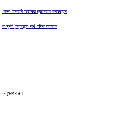
বেঙ্গল ইসলামি লাইফের ম্যানেজার কনফারেন্স
কর্ণফুলী ইন্স্যুরেন্সে অর্ধ-বার্ষিক সম্মেলন
Editor: Zinan Mahmud
Message and Commercial Office:
64-68 Eastern Kamlapur Commercial complex
(4th Floor) Room No 404, Kamlapur Dhaka-1217
News section and advertisements:
+88 01712 341894
arthobangla@gmail.com
অনুসরণ করুন