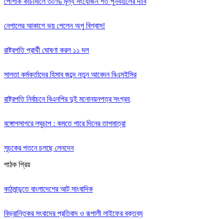
পোশাক কাঁচামালে ৩০% মূল্য সংযোজন শর্ত পুনর্বহালের দাবি
নেপালের আকাশে ভয় পেলেন অপু বিশ্বাস!
রাষ্ট্রপতি প্রার্থী ঘোষণা করল ১১ দল
সালতা কর্মকর্তাদের হিসাব জব্দে নতুন আবেদন বিএসইসির
রাষ্ট্রপতি নির্বাচনে বিএনপির দুই মনোনয়নপত্র সংগ্রহ
বঙ্গোপসাগরে লঘুচাপ : কমতে পারে দিনের তাপমাত্রা
সূচকের পতনে চলছে লেনদেন
পাঠক প্রিয়
কাঠমান্ডুতে বাংলাদেশের আট সাংবাদিক
বিভ্রান্তিকর সংবাদের প্রতিবাদ ও রূপালী লাইফের বক্তব্য