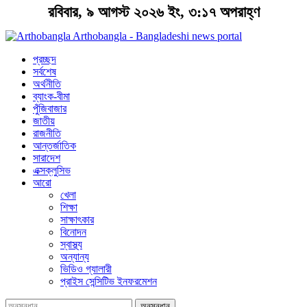
রবিবার, ৯ আগস্ট ২০২৬ ইং, ৩:১৭ অপরাহ্ণ
Arthobangla - Bangladeshi news portal
প্রচ্ছদ
সর্বশেষ
অর্থনীতি
ব্যাংক-বীমা
পুঁজিবাজার
জাতীয়
রাজনীতি
আন্তর্জাতিক
সারাদেশ
এক্সক্লুসিভ
আরো
খেলা
শিক্ষা
সাক্ষাৎকার
বিনোদন
স্বাস্থ্য
অন্যান্য
ভিডিও গ্যালারী
প্রাইস সেন্সিটিভ ইনফরমেশন