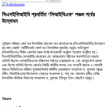
সিএসইবিআইবি প্রবর্তিত ‘সিআইবিএফ’ পঞ্চম পর্বের
উদ্বোধন
সেন্ট্রাল শরিয়াহ বোর্ড ফর ইসলামিক ব্যাংকস অব বাংলাদেশের (সিএসইবিআইবি) উদ্যোগে
ছয় মাস মেয়াদি ‘সার্টিফিকেট কোর্স অন ইসলামিক ব্যাংকিং অ্যান্ড ফাইন্যান্স’
(সিআইবিএফ) শীর্ষক কোর্সের পঞ্চম পর্বের উদ্বোধনী অনুষ্ঠান গতকাল অনুষ্ঠিত হয়।
সিএসইবিআইবির সেক্রেটারি জেনারেল মো. আবদুল্লাহ শরীফের সভাপতিত্বে প্রধান
অতিথি ছিলেন এসআইবিএলের পরিচালনা পর্ষদের চেয়ারম্যান ড. মো. মাহবুব-উল-আলম
এবং বিশেষ অতিথি ছিলেন বোর্ডের নির্বাহী কমিটির সদস্য এবং অগ্রণী ব্যাংক ও সোনালী
ব্যাংক লিমিটেডের শরিয়াহ সুপারভাইজরি কমিটির চেয়ারম্যান অধ্যাপক ড. মুহাম্মদ আব্দুর
রশীদ, বিআইবিএমের সিলেকশন গ্রেডের অধ্যাপক ড. শাহ্ মো. আহসান হাবীব, ঢাবির
ইসলামিক স্টাডিজ বিভাগের অধ্যাপক ড. মুহাম্মদ ইউসুফ ইবন হোছাইন প্রমুখ।
Share