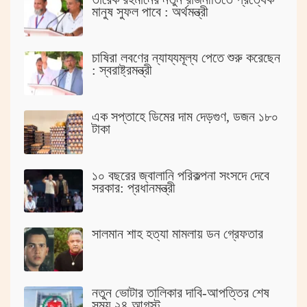
মানুষ সুফল পাবে : অর্থমন্ত্রী
চাষিরা লবণের ন্যায্যমূল্য পেতে শুরু করেছেন
: স্বরাষ্ট্রমন্ত্রী
এক সপ্তাহে ডিমের দাম দেড়গুণ, ডজন ১৮০
টাকা
১০ বছরের জ্বালানি পরিকল্পনা সংসদে দেবে
সরকার: প্রধানমন্ত্রী
সালমান শাহ হত্যা মামলায় ডন গ্রেফতার
নতুন ভোটার তালিকার দাবি-আপত্তির শেষ
সময় ২৪ আগস্ট