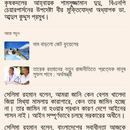
কৃষকদলের আহ্বায়ক শামসুজ্জামান দুদু, বিএনপি
চেয়ারপার্সনের উপদেষ্টা বীর মুক্তিযোদ্ধা অধ্যাপক ডা.
আব্দুল কুদ্দুস প্রমুখ।
আরো পড়ুন:
দাম বাড়লো জেট ফুয়েলের
তারেক রহমানের নতুন রাজনীতিতে প্রত্যেক মানুষ
সুফল পাবে : অর্থমন্ত্রী
সেলিমা রহমান বলেন, আমরা জানি কেন বেগম খালেদা
জিয়া মিথ্যা মামলায় কারাগারে, কেন তার জামিন হচ্ছে
না। তার জামিন না হওয়ার প্রধান কারণ দেশে আইনের
শাসন নাই। আইন সম্পূর্ণভাবে চলছে সরকারের অধীনে।
সেলিমা রহমান বলেন, বাংলাদেশের স্বাধীনতা আজকে