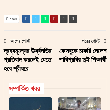
Share
আগের পোস্ট
পরের পোস্ট
দ্রব্যমূল্যের ঊর্ধ্বগতির
ফেসবুকে চাকরি পেলেন
প্রতিবাদ করলেই যেতে
শাবিপ্রবির দুই শিক্ষার্থী
হবে শ্রীঘরে
সম্পর্কিত খবর