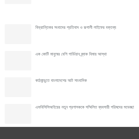
পাঠক প্রিয়
বিভ্রান্তিকর সংবাদের প্রতিবাদ ও রূপালী লাইফের বক্তব্য
এক কোটি মানুষের বেশি গার্ডিয়ান ব্র্যাক বিমায় আস্থা
কাঠমান্ডুতে বাংলাদেশের আট সাংবাদিক
এফবিসিসিআইয়ের নতুন প্রশাসককে সম্মিলিত ব্যবসায়ী পরিষদের শুভেচ্ছা