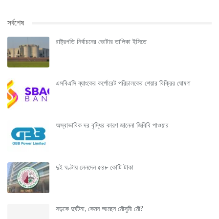
সর্বশেষ
রাষ্ট্রপতি নির্বাচনের ভোটার তালিকা ইসিতে
এসবিএসি ব্যাংকের কর্পোরেট পরিচালকের শেয়ার বিক্রির ঘোষণা
অস্বাভাবিক দর বৃদ্ধির কারণ জানেনা জিবিবি পাওয়ার
দুই ঘণ্টায় লেনদেন ৫৪৮ কোটি টাকা
সড়কে দুর্ঘটনা, কেমন আছেন মৌসুমী মৌ?