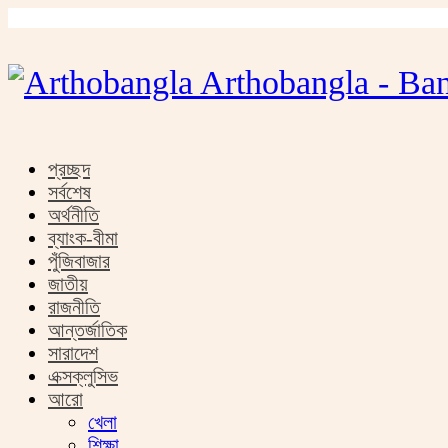
Arthobangla - Ban
প্রচ্ছদ
সর্বশেষ
অর্থনীতি
ব্যাংক-বীমা
পুঁজিবাজার
জাতীয়
রাজনীতি
আন্তর্জাতিক
সারাদেশ
এক্সক্লুসিভ
আরো
খেলা
শিক্ষা