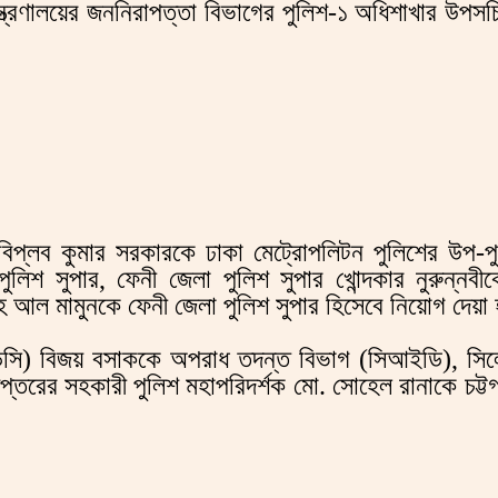
মন্ত্রণালয়ের জননিরাপত্তা বিভাগের পুলিশ-১ অধিশাখার উপসচি
) বিপ্লব কুমার সরকারকে ঢাকা মেট্রোপলিটন পুলিশের উপ-
িশ সুপার, ফেনী জেলা পুলিশ সুপার খোন্দকার নুরুন্নবী
লাহ আল মামুনকে ফেনী জেলা পুলিশ সুপার হিসেবে নিয়োগ দেয়
(ডিসি) বিজয় বসাককে অপরাধ তদন্ত বিভাগ (সিআইডি), সিল
ধিদপ্তরের সহকারী পুলিশ মহাপরিদর্শক মো. সোহেল রানাকে চট