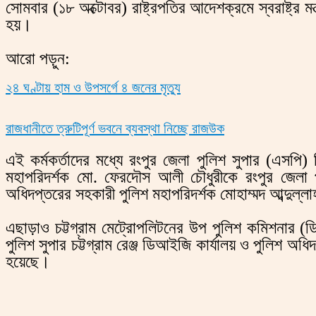
সোমবার (১৮ অক্টোবর) রাষ্ট্রপতির আদেশক্রমে স্বরাষ্ট্র 
হয়।
আরো পড়ুন:
২৪ ঘণ্টায় হাম ও উপসর্গে ৪ জনের মৃত্যু
রাজধানীতে ত্রুটিপূর্ণ ভবনে ব্যবস্থা নিচ্ছে রাজউক
এই কর্মকর্তাদের মধ্যে রংপুর জেলা পুলিশ সুপার (এসপি
মহাপরিদর্শক মো. ফেরদৌস আলী চৌধুরীকে রংপুর জেলা পুল
অধিদপ্তরের সহকারী পুলিশ মহাপরিদর্শক মোহাম্মদ আব্দুল্
এছাড়াও চট্টগ্রাম মেট্রোপলিটনের উপ পুলিশ কমিশনার 
পুলিশ সুপার চট্টগ্রাম রেঞ্জ ডিআইজি কার্যালয় ও পুলিশ অ
হয়েছে।