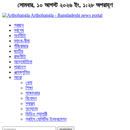
সোমবার, ১০ আগস্ট ২০২৬ ইং, ১:২৮ অপরাহ্ণ
Arthobangla - Bangladeshi news portal
প্রচ্ছদ
সর্বশেষ
অর্থনীতি
ব্যাংক-বীমা
পুঁজিবাজার
জাতীয়
রাজনীতি
আন্তর্জাতিক
সারাদেশ
এক্সক্লুসিভ
আরো
খেলা
শিক্ষা
সাক্ষাৎকার
বিনোদন
স্বাস্থ্য
অন্যান্য
ভিডিও গ্যালারী
প্রাইস সেন্সিটিভ ইনফরমেশন