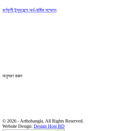
কর্ণফুলী ইন্স্যুরেন্সে অর্ধ-বার্ষিক সম্মেলন
Editor: Zinan Mahmud
Message and Commercial Office:
64-68 Eastern Kamlapur Commercial complex
(4th Floor) Room No 404, Kamlapur Dhaka-1217
News section and advertisements:
+88 01712 341894
arthobangla@gmail.com
অনুসরণ করুন
© 2026 - Arthobangla. All Rights Reserved.
Website Design:
Design Host BD