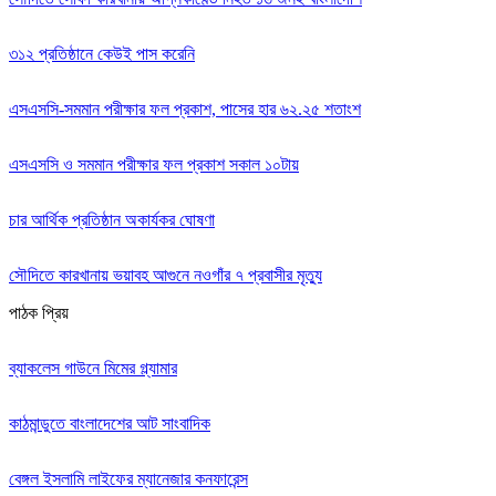
৩১২ প্রতিষ্ঠানে কেউই পাস করেনি
এসএসসি-সমমান পরীক্ষার ফল প্রকাশ, পাসের হার ৬২.২৫ শতাংশ
এসএসসি ও সমমান পরীক্ষার ফল প্রকাশ সকাল ১০টায়
চার আর্থিক প্রতিষ্ঠান অকার্যকর ঘোষণা
সৌদিতে কারখানায় ভয়াবহ আগুনে নওগাঁর ৭ প্রবাসীর মৃত্যু
পাঠক প্রিয়
ব্যাকলেস গাউনে মিমের গ্ল্যামার
কাঠমান্ডুতে বাংলাদেশের আট সাংবাদিক
বেঙ্গল ইসলামি লাইফের ম্যানেজার কনফারেন্স