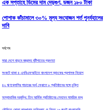
এক সপ্তাহে ডিমের দাম দেড়গুণ, ডজন ১৮০ টাকা
পোশাক কাঁচামালে ৩০% মূল্য সংযোজন শর্ত পুনর্বহালের
দাবি
সর্বশেষ
সারা দেশে বাড়বে বজ্রসহ বৃষ্টিপাতের প্রবণতা
সংকটে থাকা ৪ এনবিএফআইতে বাংলাদেশ ব্যাংকের প্রশাসক নিয়োগ
৪২ ঋণখেলাপির পাচারের অর্থ ফেরাতে ৮ প্রতিষ্ঠানের সঙ্গে চুক্তি
অস্বাভাবিক দরবৃদ্ধি: তিন আর্থিক প্রতিষ্ঠানের লেনদেন সাময়িক বন্ধ
সৌদিতে সোফা কারখানায় অগ্নিকাণ্ডে নিহত ১৬ জনই বাংলাদেশি