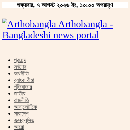
শুক্রবার, ৭ আগস্ট ২০২৬ ইং, ১০:০০ অপরাহ্ণ
Arthobangla -
Bangladeshi news portal
প্রচ্ছদ
সর্বশেষ
অর্থনীতি
ব্যাংক-বীমা
পুঁজিবাজার
জাতীয়
রাজনীতি
আন্তর্জাতিক
সারাদেশ
এক্সক্লুসিভ
আরো