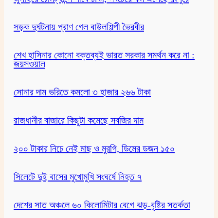
সড়ক দুর্ঘটনায় প্রাণ গেল বাউলশিল্পী ভৈরবীর
‌শেখ হাসিনার কোনো বক্তব্যই ভারত সরকার সমর্থন করে না :
জয়সওয়াল
সোনার দাম ভরিতে কমলো ৩ হাজার ২৬৬ টাকা
রাজধানীর বাজারে কিছুটা কমেছে সবজির দাম
২০০ টাকার নিচে নেই মাছ ও মুরগি, ডিমের ডজন ১৫০
সিলেটে দুই বাসের মুখোমুখি সংঘর্ষে নিহত ৭
দেশের সাত অঞ্চলে ৬০ কিলোমিটার বেগে ঝড়-বৃষ্টির সতর্কতা