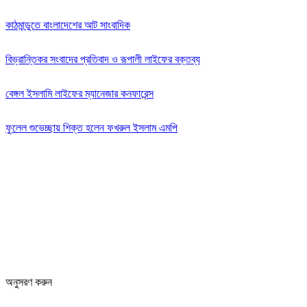
কাঠমান্ডুতে বাংলাদেশের আট সাংবাদিক
বিভ্রান্তিকর সংবাদের প্রতিবাদ ও রূপালী লাইফের বক্তব্য
বেঙ্গল ইসলামি লাইফের ম্যানেজার কনফারেন্স
ফুলেল শুভেচ্ছায় শিক্ত হলেন ফখরুল ইসলাম এমপি
Editor: Zinan Mahmud
Message and Commercial Office:
64-68 Eastern Kamlapur Commercial complex
(4th Floor) Room No 404, Kamlapur Dhaka-1217
News section and advertisements:
+88 01712 341894
arthobangla@gmail.com
অনুসরণ করুন