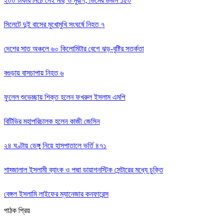
২০০ টাকার নিচে নেই মাছ ও মুরগি, ডিমের ডজন ১৫০
সিলেটে দুই বাসের মুখোমুখি সংঘর্ষে নিহত ৭
দেশের সাত অঞ্চলে ৬০ কিলোমিটার বেগে ঝড়-বৃষ্টির সতর্কতা
বগুড়ায় বাসচাপায় নিহত ৬
ফুলেল শুভেচ্ছায় শিক্ত হলেন ফখরুল ইসলাম এমপি
বিটিভির মহাপরিচালক হলেন কাজী জেসিন
২৪ ঘণ্টায় ডেঙ্গু নিয়ে হাসপাতালে ভর্তি ৪৭১
শাহ্জালাল ইসলামী ব্যাংক ও পদ্মা ডায়াগনস্টিক সেন্টারের মধ্যে চুক্তি
বেঙ্গল ইসলামি লাইফের ম্যানেজার কনফারেন্স
পাঠক প্রিয়