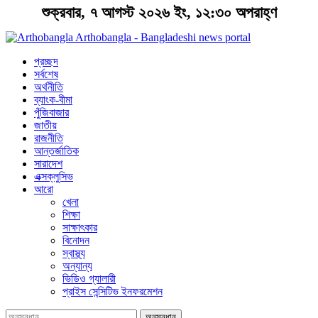
শুক্রবার, ৭ আগস্ট ২০২৬ ইং, ১২:৩০ অপরাহ্ণ
Arthobangla - Bangladeshi news portal
প্রচ্ছদ
সর্বশেষ
অর্থনীতি
ব্যাংক-বীমা
পুঁজিবাজার
জাতীয়
রাজনীতি
আন্তর্জাতিক
সারাদেশ
এক্সক্লুসিভ
আরো
খেলা
শিক্ষা
সাক্ষাৎকার
বিনোদন
স্বাস্থ্য
অন্যান্য
ভিডিও গ্যালারী
প্রাইস সেন্সিটিভ ইনফরমেশন