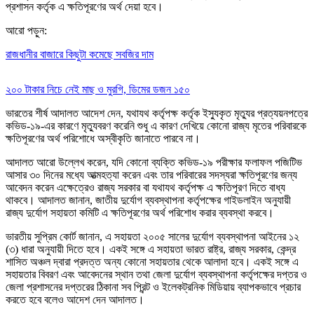
প্রশাসন কর্তৃক এ ক্ষতিপূরণের অর্থ দেয়া হবে।
আরো পড়ুন:
রাজধানীর বাজারে কিছুটা কমেছে সবজির দাম
২০০ টাকার নিচে নেই মাছ ও মুরগি, ডিমের ডজন ১৫০
ভারতের শীর্ষ আদালত আদেশ দেন, যথাযথ কর্তৃপক্ষ কর্তৃক ইস্যুকৃত মৃত্যুর প্রত্যয়নপত্রে
কভিড-১৯-এর কারণে মৃত্যুবরণ করেনি শুধু এ কারণ দেখিয়ে কোনো রাজ্য মৃতের পরিবারকে
ক্ষতিপূরণের অর্থ পরিশোধে অস্বীকৃতি জানাতে পারবে না।
আদালত আরো উল্লেখ করেন, যদি কোনো ব্যক্তি কভিড-১৯ পরীক্ষার ফলাফল পজিটিভ
আসার ৩০ দিনের মধ্যে আত্মহত্যা করেন এবং তার পরিবারের সদস্যরা ক্ষতিপূরণের জন্য
আবেদন করেন এক্ষেত্রেও রাজ্য সরকার বা যথাযথ কর্তৃপক্ষ এ ক্ষতিপূরণ দিতে বাধ্য
থাকবে। আদালত জানান, জাতীয় দুর্যোগ ব্যবস্থাপনা কর্তৃপক্ষের গাইডলাইন অনুযায়ী
রাজ্য দুর্যোগ সহায়তা কমিটি এ ক্ষতিপূরণের অর্থ পরিশোধ করার ব্যবস্থা করবে।
ভারতীয় সুপ্রিম কোর্ট জানান, এ সহায়তা ২০০৫ সালের দুর্যোগ ব্যবস্থাপনা আইনের ১২
(৩) ধারা অনুযায়ী দিতে হবে। একই সঙ্গে এ সহায়তা ভারত রাষ্ট্র, রাজ্য সরকার, কেন্দ্র
শাসিত অঞ্চল দ্বারা প্রদত্ত অন্য কোনো সহায়তার থেকে আলাদা হবে। একই সঙ্গে এ
সহায়তার বিবরণ এবং আবেদনের স্থান তথা জেলা দুর্যোগ ব্যবস্থাপনা কর্তৃপক্ষের দপ্তর ও
জেলা প্রশাসনের দপ্তরের ঠিকানা সব প্রিন্ট ও ইলেকট্রনিক মিডিয়ায় ব্যাপকভাবে প্রচার
করতে হবে বলেও আদেশ দেন আদালত।