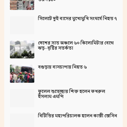
সিলেটে দুই বাসের মুখোমুখি সংঘর্ষে নিহত ৭
দেশের সাত অঞ্চলে ৬০ কিলোমিটার বেগে
ঝড়-বৃষ্টির সতর্কতা
বগুড়ায় বাসচাপায় নিহত ৬
ফুলেল শুভেচ্ছায় শিক্ত হলেন ফখরুল
ইসলাম এমপি
বিটিভির মহাপরিচালক হলেন কাজী জেসিন