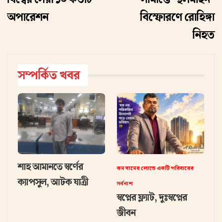
অপারেশন
বিস্ফোরণে রোহিঙ্গা
নিহত
সম্পর্কিত খবর
শাহ আমানতে স্বর্ণের
কম দামের লোভে একটি পরিবারের
ক্যাপসুল, আটক যাত্রী
সর্বনাশ
স্বপ্নের ফ্ল্যাট, দুঃস্বপ্নের
জীবন