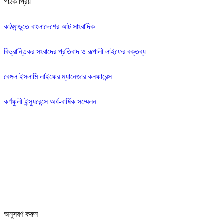
পাঠক প্রিয়
কাঠমান্ডুতে বাংলাদেশের আট সাংবাদিক
বিভ্রান্তিকর সংবাদের প্রতিবাদ ও রূপালী লাইফের বক্তব্য
বেঙ্গল ইসলামি লাইফের ম্যানেজার কনফারেন্স
কর্ণফুলী ইন্স্যুরেন্সে অর্ধ-বার্ষিক সম্মেলন
Editor: Zinan Mahmud
Message and Commercial Office:
64-68 Eastern Kamlapur Commercial complex
(4th Floor) Room No 404, Kamlapur Dhaka-1217
News section and advertisements:
+88 01712 341894
arthobangla@gmail.com
অনুসরণ করুন