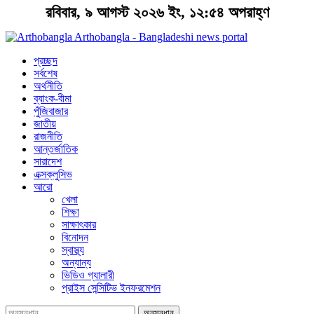
রবিবার, ৯ আগস্ট ২০২৬ ইং, ১২:৫৪ অপরাহ্ণ
Arthobangla - Bangladeshi news portal
প্রচ্ছদ
সর্বশেষ
অর্থনীতি
ব্যাংক-বীমা
পুঁজিবাজার
জাতীয়
রাজনীতি
আন্তর্জাতিক
সারাদেশ
এক্সক্লুসিভ
আরো
খেলা
শিক্ষা
সাক্ষাৎকার
বিনোদন
স্বাস্থ্য
অন্যান্য
ভিডিও গ্যালারী
প্রাইস সেন্সিটিভ ইনফরমেশন