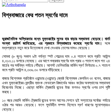
বিশ্ববাজারে ফের পতন স্বর্ণের দামে
ভূরাজনৈতিক অস্থিরতার মধ্যে যুক্তরাষ্ট্রে সুদের হার বাড়ার সম্ভাবনা বেড়েছে। বার্তা
সংস্থা রয়টার্স জানিয়েছে, এর প্রভাবে বিশ্ববাজারে কমেছে স্বর্ণের দাম।
সঙ্গে
মধ্যপ্রাচ্যে নতুন করে উত্তেজনা দেখা দেওয়ায় তেলের দামও বেড়েছে।
সোমবা (৮ জুন) সকাল ৯টা পর্যন্ত স্পট গোল্ডের দাম ০.৪ শতাংশ কমে প্রতি আউন্স
৪,৩১৩.১১ ডলারে নেমেছে। এর আগে শুক্রবার স্বর্ণের দাম প্রায় ৩ শতাংশ কমে গত ২৪
মার্চের পর সর্বনিম্ন পর্যায়ে পৌঁছায়। আগস্ট ডেলিভারির মার্কিন স্বর্ণ ফিউচার ০.৭ শতাংশ
কমে প্রতি আউন্স ৪,৩৩৬.৩০ ডলারে দাঁড়িয়েছে।
বাজার বিশ্লেষক প্রতিষ্ঠান ওয়ান্ডার (ওয়ান্ডা) জ্যেষ্ঠ বিশ্লেষক কেলভিন ওং বলেন, বাজার
এখন যুক্তরাষ্ট্রের কেন্দ্রীয় ব্যাংক ফেডারেল রিজার্ভের আরও কঠোর অবস্থানের সম্ভাবনা
বিবেচনায় নিচ্ছে। এছাড়া মার্কিন ট্রেজারি বন্ডের উচ্চ ফলনও স্বর্ণের ওপর চাপ সৃষ্টি
করছে।
১০ বছর মেয়াদি মার্কিন ট্রেজারি বন্ডের ফলন আগের সেশনে দুই সপ্তাহের সর্বোচ্চ পর্যায়ে
ওঠার পর আরও বেড়েছে। ফলে সুদবিহীন সম্পদ হিসেবে স্বর্ণ ধারণের সুযোগব্যয়ও
বেড়েছে।