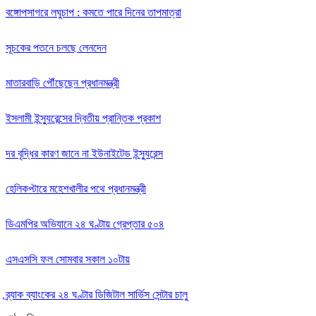
বঙ্গোপসাগরে লঘুচাপ : কমতে পারে দিনের তাপমাত্রা
সূচকের পতনে চলছে লেনদেন
মাতারবাড়ি পৌঁছেছেন প্রধানমন্ত্রী
ইসলামী ইন্স্যুরেন্সের দ্বিতীয় প্রান্তিক প্রকাশ
দর বৃদ্ধির কারণ জানে না ইউনাইটেড ইন্স্যুরেন্স
হেলিকপ্টারে মহেশখালীর পথে প্রধানমন্ত্রী
ডিএমপির অভিযানে ২৪ ঘণ্টায় গ্রেপ্তার ৫০৪
এসএসসি ফল সোমবার সকাল ১০টায়
ব্র্যাক ব্যাংকের ২৪ ঘণ্টার ডিজিটাল সার্ভিস সেন্টার চালু