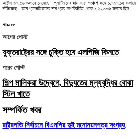
আউন্স ৬৭.৫৬ ডলারে নেমেছে। প্লাটিনামের দাম ০.৫ শতাংশ কমে ১,৭৬৭.১৫ ডলারে
দাঁড়িয়েছে। তবে প্যালাডিয়ামের দাম প্রায় অপরিবর্তিত থেকে ১,২২৫.৬৬ ডলারে ছিল।
Share
আগের পোস্ট
যুক্তরাষ্ট্রের সঙ্গে চুক্তি হবে এলপিজি কিনতে
পরের পোস্ট
শিল্প মালিকরা উদ্বেগে, বিদ্যুতের মূল্যবৃদ্ধির বোঝা
স্টিল খাতে
সম্পর্কিত খবর
রাষ্ট্রপতি নির্বাচনে বিএনপির দুই মনোনয়নপত্র সংগ্রহ