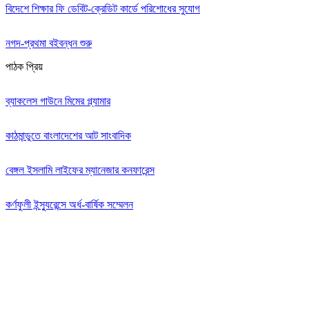
বিদেশে শিক্ষার ফি ডেবিট-ক্রেডিট কার্ডে পরিশোধের সুযোগ
নগদ-প্রথমা বইবন্ধন শুরু
পাঠক প্রিয়
ব্যাকলেস গাউনে মিমের গ্ল্যামার
কাঠমান্ডুতে বাংলাদেশের আট সাংবাদিক
বেঙ্গল ইসলামি লাইফের ম্যানেজার কনফারেন্স
কর্ণফুলী ইন্স্যুরেন্সে অর্ধ-বার্ষিক সম্মেলন
Editor: Zinan Mahmud
Message and Commercial Office:
64-68 Eastern Kamlapur Commercial complex
(4th Floor) Room No 404, Kamlapur Dhaka-1217