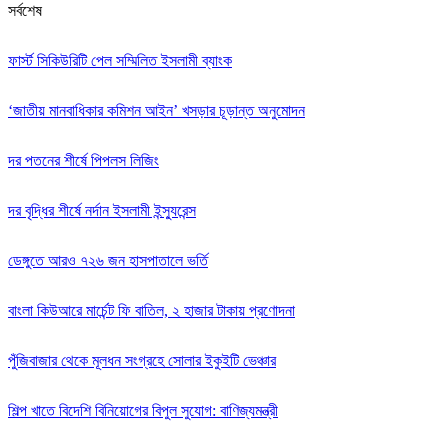
সর্বশেষ
ফার্স্ট সিকিউরিটি পেল সম্মিলিত ইসলামী ব্যাংক
‘জাতীয় মানবাধিকার কমিশন আইন’ খসড়ার চূড়ান্ত অনুমোদন
দর পতনের শীর্ষে পিপলস লিজিং
দর বৃদ্ধির শীর্ষে নর্দান ইসলামী ইন্স্যুরেন্স
ডেঙ্গুতে আরও ৭২৬ জন হাসপাতালে ভর্তি
বাংলা কিউআরে মার্চেন্ট ফি বাতিল, ২ হাজার টাকায় প্রণোদনা
পুঁজিবাজার থেকে মূলধন সংগ্রহে সোলার ইকুইটি ভেঞ্চার
শিল্প খাতে বিদেশি বিনিয়োগের বিপুল সুযোগ: বাণিজ্যমন্ত্রী