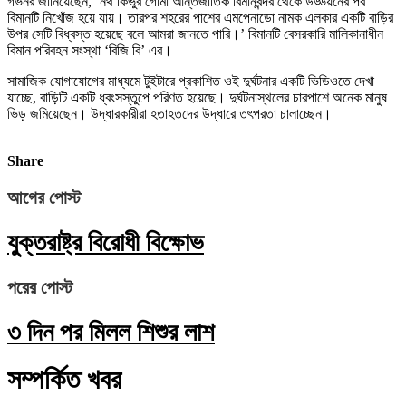
গভর্নর জানিয়েছেন, ‘নর্থ কিভুর গোমা আন্তর্জাতিক বিমানবন্দর থেকে উড্ডয়নের পর
বিমানটি নিখোঁজ হয়ে যায়। তারপর শহরের পাশের এমপেনাডো নামক এলকার একটি বাড়ির
উপর সেটি বিধ্বস্ত হয়েছে বলে আমরা জানতে পারি।’ বিমানটি বেসরকারি মালিকানাধীন
বিমান পরিবহন সংস্থা ‘বিজি বি’ এর।
সামাজিক যোগাযোগের মাধ্যমে টুইটারে প্রকাশিত ওই দুর্ঘটনার একটি ভিডিওতে দেখা
যাচ্ছে, বাড়িটি একটি ধ্বংসস্তুপে পরিণত হয়েছে। দুর্ঘটনাস্থলের চারপাশে অনেক মানুষ
ভিড় জমিয়েছেন। উদ্ধারকারীরা হতাহতদের উদ্ধারে তৎপরতা চালাচ্ছেন।
Share
আগের পোস্ট
যুক্তরাষ্ট্র বিরোধী বিক্ষোভ
পরের পোস্ট
৩ দিন পর মিলল শিশুর লাশ
সম্পর্কিত খবর