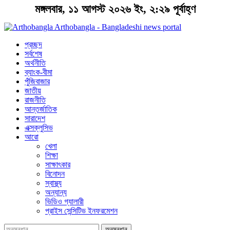
মঙ্গলবার, ১১ আগস্ট ২০২৬ ইং, ২:২৯ পূর্বাহ্ণ
Arthobangla - Bangladeshi news portal
প্রচ্ছদ
সর্বশেষ
অর্থনীতি
ব্যাংক-বীমা
পুঁজিবাজার
জাতীয়
রাজনীতি
আন্তর্জাতিক
সারাদেশ
এক্সক্লুসিভ
আরো
খেলা
শিক্ষা
সাক্ষাৎকার
বিনোদন
স্বাস্থ্য
অন্যান্য
ভিডিও গ্যালারী
প্রাইস সেন্সিটিভ ইনফরমেশন