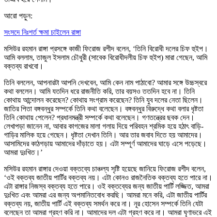
আরো পড়ুন:
সংসদে নিঃশর্ত ক্ষমা চাইলেন রাঙ্গা
মসিউর রহমান রাঙ্গা প্রসঙ্গে কাজী ফিরোজ রশীদ বলেন, ‘তিনি বিরোধী দলের চিফ হুইপ।
আমি বললাম, তাজুল ইসলাম চৌধুরী (সাবেক বিরোধীদলীয় চিফ হুইপ) মারা গেছেন, আমি
বক্তব্য রাখবো।
তিনি বললেন, আপনারটা আপনি দেখবেন, আমি কেন নাম পাঠাবো? আমার সঙ্গে উচ্চস্বরে
কথা বললেন। আমি যতদিন ধরে রাজনীতি করি, তার বয়সও ততদিন হবে না। তিনি
কোথায় আন্দোলন করেছেন? কোথায় সংগ্রাম করেছেন? তিনি যুব দলের নেতা ছিলেন।
জাতির পিতা বঙ্গবন্ধুর সম্পর্কে তিনি কথা বলেছেন। বঙ্গবন্ধুর বিরুদ্ধে কথা বলার ধৃষ্টতা
তিনি কোথায় পেলেন? প্রধানমন্ত্রী সম্পর্কে কথা বলেছেন। গণতন্ত্রের ছবক দেন।
লেখাপড়া জানেন না, আবার কাগজের মালা গলায় দিয়ে পরিবহন শ্রমিক হয়ে হঠাৎ বাড়ি-
গাড়ির মালিক হয়ে গেছেন। ধৃষ্টতা দেখান তিনি। আর তার জবাব দিতে হয় আমাদের।
আসামিদের কাঠগড়ায় আমাদের দাঁড়াতে হয়। এটা সম্পূর্ণ আমাদের ঘাড়ে এসে পড়েছে।
আমরা দুঃখিত।’
মসিউর রহমান রাঙ্গার দেওয়া বক্তব্যে চাঞ্চল্য সৃষ্টি হয়েছে জানিয়ে ফিরোজ রশীদ বলেন,
‘ওই বক্তব্য জাতীয় পার্টির বক্তব্য নয়। এটা কোনও রাজনৈতিক বক্তব্য হতে পারে না।
এটা রাঙ্গার নিজস্ব বক্তব্য হতে পারে। ওই বক্তব্যের জন্য জাতীয় পার্টি লজ্জিত, আমরা
দুঃখিত এবং আমরা এর জন্য অপমানিতবোধ করছি। আমরা মনে করি, এটা জাতীয় পার্টির
বক্তব্য নয়, জাতীয় পার্টি এই বক্তব্য সমর্থন করে না। নূর হোসেন সম্পর্কে তিনি যেটা
বলেছেন তা আমরা গ্রহণ করি না। আমাদের দল এটা গ্রহণ করে না। আমরা ঘৃণাভরে এই