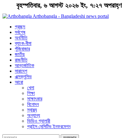
বৃহস্পতিবার, ৬ আগস্ট ২০২৬ ইং, ৭:২৭ অপরাহ্ণ
Arthobangla - Bangladeshi news portal
প্রচ্ছদ
সর্বশেষ
অর্থনীতি
ব্যাংক-বীমা
পুঁজিবাজার
জাতীয়
রাজনীতি
আন্তর্জাতিক
সারাদেশ
এক্সক্লুসিভ
আরো
খেলা
শিক্ষা
সাক্ষাৎকার
বিনোদন
স্বাস্থ্য
অন্যান্য
ভিডিও গ্যালারী
প্রাইস সেন্সিটিভ ইনফরমেশন