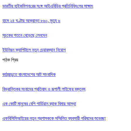
ভারতীয় হাইক‌মিশনা‌রের স‌ঙ্গে আইএবিডির প্রতি‌নি‌ধিদ‌লের সাক্ষাৎ
হামে ২৪ ঘণ্টায় আক্রান্ত ৮৬০, মৃত্যু ৬
সূচকের পতনে বেড়েছে লেনদেন
ইউনিয়ন ক্যাপিটালে নতুন চেয়ারম্যান নিয়োগ
পাঠক প্রিয়
কাঠমান্ডুতে বাংলাদেশের আট সাংবাদিক
বিভ্রান্তিকর সংবাদের প্রতিবাদ ও রূপালী লাইফের বক্তব্য
এক কোটি মানুষের বেশি গার্ডিয়ান ব্র্যাক বিমায় আস্থা
এফবিসিসিআইয়ের নতুন প্রশাসককে সম্মিলিত ব্যবসায়ী পরিষদের শুভেচ্ছা