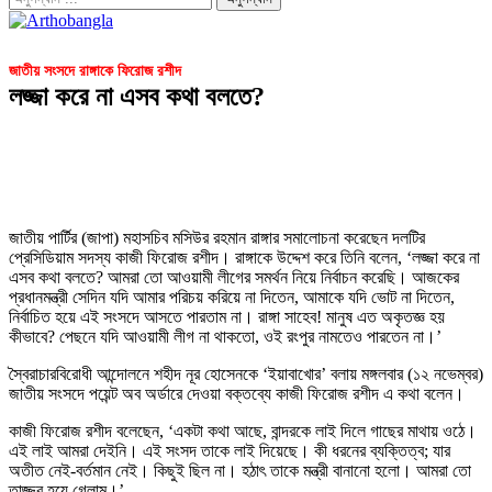
জাতীয় সংসদে রাঙ্গাকে ফিরোজ রশীদ
লজ্জা করে না এসব কথা বলতে?
জাতীয় পার্টির (জাপা) মহাসচিব মসিউর রহমান রাঙ্গার সমালোচনা করেছেন দলটির
প্রেসিডিয়াম সদস্য কাজী ফিরোজ রশীদ। রাঙ্গাকে উদ্দেশ করে তিনি বলেন, ‘লজ্জা করে না
এসব কথা বলতে? আমরা তো আওয়ামী লীগের সমর্থন নিয়ে নির্বাচন করেছি। আজকের
প্রধানমন্ত্রী সেদিন যদি আমার পরিচয় করিয়ে না দিতেন, আমাকে যদি ভোট না দিতেন,
নির্বাচিত হয়ে এই সংসদে আসতে পারতাম না। রাঙ্গা সাহেব! মানুষ এত অকৃতজ্ঞ হয়
কীভাবে? পেছনে যদি আওয়ামী লীগ না থাকতো, ওই রংপুর নামতেও পারতেন না।’
স্বৈরাচারবিরোধী আন্দোলনে শহীদ নূর হোসেনকে ‘ইয়াবাখোর’ বলায় মঙ্গলবার (১২ নভেম্বর)
জাতীয় সংসদে পয়েন্ট অব অর্ডারে দেওয়া বক্তব্যে কাজী ফিরোজ রশীদ এ কথা বলেন।
কাজী ফিরোজ রশীদ বলেছেন, ‘একটা কথা আছে, বান্দরকে লাই দিলে গাছের মাথায় ওঠে।
এই লাই আমরা দেইনি। এই সংসদ তাকে লাই দিয়েছে। কী ধরনের ব্যক্তিত্ব; যার
অতীত নেই-বর্তমান নেই। কিছুই ছিল না। হঠাৎ তাকে মন্ত্রী বানানো হলো। আমরা তো
তাজ্জব হয়ে গেলাম।’