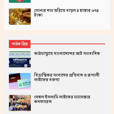
সোনার দাম ভ‌রি‌তে বাড়ল ৪ হাজার ৩৭৪
টাকা
পাঠক প্রিয়
কাঠমান্ডুতে বাংলাদেশের আট সাংবাদিক
বিভ্রান্তিকর সংবাদের প্রতিবাদ ও রূপালী
লাইফের বক্তব্য
বেঙ্গল ইসলামি লাইফের ম্যানেজার
কনফারেন্স