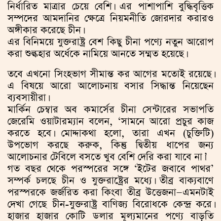
নির্ধারিত মাত্রার চেয়ে বেশি। এর পাশাপাশি বুদ্ধিবৃত্তিক
সম্পদের আমদানির ক্ষেত্রে নিয়মনীতি জোরদার করারও
অঙ্গীকার করেছে চীন।
এর বিনিময়ে যুক্তরাষ্ট্র বেশ কিছু চীনা পণ্যে নতুন আরোপ
করা শুল্কহার অর্ধেকে নামিয়ে আনতে সম্মত হয়েছে।
তবে এখনো সিংহভাগ সীমান্ত কর আগের মতোই রয়েছে।
এ বিষয়ে আরো আলোচনায় বসার সিদ্ধান্ত নিয়েছেন
ব্যবসায়ীরা।
মার্কিন চেম্বার অব কমার্সের চীনা সেন্টারের সভাপতি
জেরেমি ওয়াটারম্যান বলেন, ‘সামনে আরো প্রচুর কাজ
করতে হবে। মোদ্দাকথা হলো, তারা এখন (চুক্তিটি)
উপভোগ করছে করুক, কিন্তু দ্বিতীয় ধাপের জন্য
আলোচনার টেবিলে বসতে খুব বেশি দেরি করা যাবে না।’
গত বছর থেকে পরস্পরের সঙ্গে ‘ইটের জবাবে পাথর’
সম্পর্ক চলছে চীন ও যুক্তরাষ্ট্রের মধ্যে। তীব্র বাক্যবাণে
পরস্পরকে জর্জরিত করা কিংবা তীব্র উত্তেজনা—এমনটাই
দেখা গেছে চীন-যুক্তরাষ্ট্র বাণিজ্য বিরোধকে কেন্দ্র করে।
হাজার হাজার কোটি ডলার মূল্যমানের পণ্যে বাড়তি