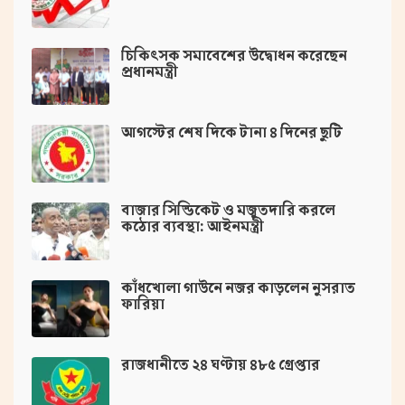
চিকিৎসক সমাবেশের উদ্বোধন করেছেন
প্রধানমন্ত্রী
আগস্টের শেষ দিকে টানা ৪ দিনের ছুটি
বাজার সিন্ডিকেট ও মজুতদারি করলে
কঠোর ব্যবস্থা: আইনমন্ত্রী
কাঁধখোলা গাউনে নজর কাড়লেন নুসরাত
ফারিয়া
রাজধানীতে ২৪ ঘণ্টায় ৪৮৫ গ্রেপ্তার