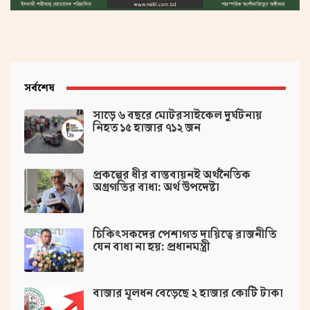
সর্বশেষ
সাড়ে ৬ বছরে মোটরসাইকেল দুর্ঘটনায়
নিহত ১৫ হাজার ৭১২ জন
প্রকল্পের ধীর বাস্তবায়নই অর্থনৈতিক
অগ্রগতির বাধা: অর্থ উপদেষ্টা
চিকিৎসকদের পেশাগত দায়িত্বে রাজনীতি
যেন বাধা না হয়: প্রধানমন্ত্রী
বাজার মূলধন বেড়েছে ২ হাজার কোটি টাকা