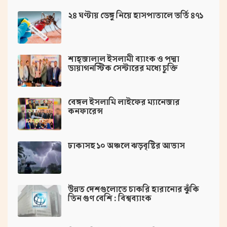
২৪ ঘণ্টায় ডেঙ্গু নিয়ে হাসপাতালে ভর্তি ৪৭১
শাহ্জালাল ইসলামী ব্যাংক ও পদ্মা
ডায়াগনস্টিক সেন্টারের মধ্যে চুক্তি
বেঙ্গল ইসলামি লাইফের ম্যানেজার
কনফারেন্স
ঢাকাসহ ১০ অঞ্চলে ঝড়বৃষ্টির আভাস
উন্নত দেশগুলোতে চাকরি হারানোর ঝুঁকি
তিন গুণ বেশি : বিশ্বব্যাংক