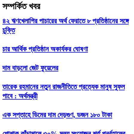
সম্পর্কিত খবর
৪২ ঋণখেলাপির পাচারের অর্থ ফেরাতে ৮ প্রতিষ্ঠানের সঙ্গে
চুক্তি
চার আর্থিক প্রতিষ্ঠান অকার্যকর ঘোষণা
দাম বাড়লো জেট ফুয়েলের
তারেক রহমানের নতুন রাজনীতিতে প্রত্যেক মানুষ সুফল
পাবে : অর্থমন্ত্রী
এক সপ্তাহে ডিমের দাম দেড়গুণ, ডজন ১৮০ টাকা
পোশাক কাঁচামালে ৩০% মূল্য সংযোজন শর্ত পুনর্বহালের