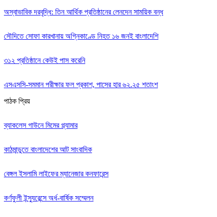
অস্বাভাবিক দরবৃদ্ধি: তিন আর্থিক প্রতিষ্ঠানের লেনদেন সাময়িক বন্ধ
সৌদিতে সোফা কারখানায় অগ্নিকাণ্ডে নিহত ১৬ জনই বাংলাদেশি
৩১২ প্রতিষ্ঠানে কেউই পাস করেনি
এসএসসি-সমমান পরীক্ষার ফল প্রকাশ, পাসের হার ৬২.২৫ শতাংশ
পাঠক প্রিয়
ব্যাকলেস গাউনে মিমের গ্ল্যামার
কাঠমান্ডুতে বাংলাদেশের আট সাংবাদিক
বেঙ্গল ইসলামি লাইফের ম্যানেজার কনফারেন্স
কর্ণফুলী ইন্স্যুরেন্সে অর্ধ-বার্ষিক সম্মেলন