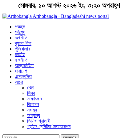
সোমবার, ১০ আগস্ট ২০২৬ ইং, ৩:২০ অপরাহ্ণ
Arthobangla - Bangladeshi news portal
প্রচ্ছদ
সর্বশেষ
অর্থনীতি
ব্যাংক-বীমা
পুঁজিবাজার
জাতীয়
রাজনীতি
আন্তর্জাতিক
সারাদেশ
এক্সক্লুসিভ
আরো
খেলা
শিক্ষা
সাক্ষাৎকার
বিনোদন
স্বাস্থ্য
অন্যান্য
ভিডিও গ্যালারী
প্রাইস সেন্সিটিভ ইনফরমেশন