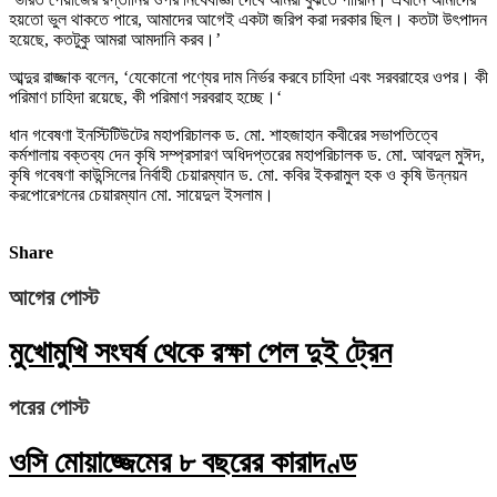
হয়তো ভুল থাকতে পারে, আমাদের আগেই একটা জরিপ করা দরকার ছিল। কতটা উৎপাদন
হয়েছে, কতটুকু আমরা আমদানি করব।’
আব্দুর রাজ্জাক বলেন, ‘যেকোনো পণ্যের দাম নির্ভর করবে চাহিদা এবং সরবরাহের ওপর। কী
পরিমাণ চাহিদা রয়েছে, কী পরিমাণ সরবরাহ হচ্ছে।‘
ধান গবেষণা ইনস্টিটিউটের মহাপরিচালক ড. মো. শাহজাহান কবীরের সভাপতিত্বে
কর্মশালায় বক্তব্য দেন কৃষি সম্প্রসারণ অধিদপ্তরের মহাপরিচালক ড. মো. আবদুল মুঈদ,
কৃষি গবেষণা কাউন্সিলের নির্বাহী চেয়ারম্যান ড. মো. কবির ইকরামুল হক ও কৃষি উন্নয়ন
করপোরেশনের চেয়ারম্যান মো. সায়েদুল ইসলাম।
Share
আগের পোস্ট
মুখোমুখি সংঘর্ষ থেকে রক্ষা পেল দুই ট্রেন
পরের পোস্ট
ওসি মোয়াজ্জেমের ৮ বছরের কারাদণ্ড