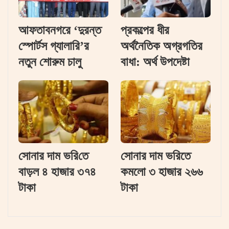
আফতাবনগরে ‘দুরন্ত
প্রকল্পের ধীর
স্পোর্টস গ্যালারি’র
অর্থনৈতিক অগ্রগতির
নতুন শোরুম চালু
বাধা: অর্থ উপদেষ্টা
সোনার দাম ভ‌রি‌তে
সোনার দাম ভরিতে
বাড়ল ৪ হাজার ৩৭৪
কমলো ৩ হাজার ২৬৬
টাকা
টাকা