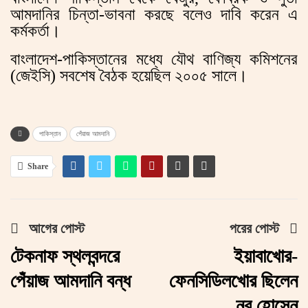
আমদানির চিন্তা-ভাবনা করছে বলেও দাবি করেন এ
কর্মকর্তা।
বাংলাদেশ-পাকিস্তানের মধ্যে যৌথ বাণিজ্য কমিশনের
(জেইসি) সবশেষ বৈঠক হয়েছিল ২০০৫ সালে।
পাকিস্তান
পেঁয়াজ আমদানি
Share
আগের পোস্ট
পরের পোস্ট
টেকনাফ স্থলবন্দরে
ইয়াবাখোর-
পেঁয়াজ আমদানি বন্ধ
ফেনসিডিলখোর ছিলেন
নুর হোসেন