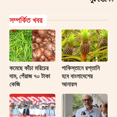
সম্পর্কিত খবর
কমেছে কাঁচা মরিচের
পাকিস্তানে রপ্তানি
দাম, পেঁয়াজ ৭০ টাকা
হবে বাংলাদেশের
কেজি
আনারস