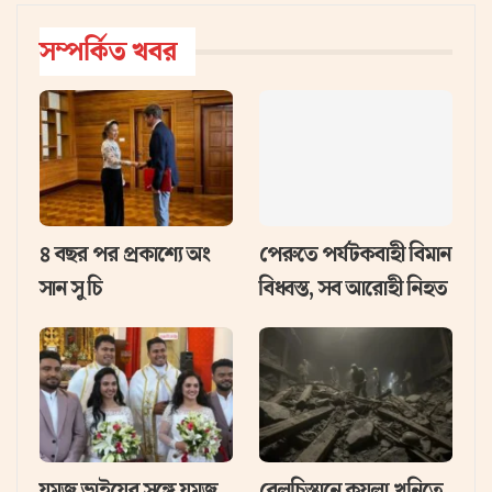
সম্পর্কিত খবর
৪ বছর পর প্রকাশ্যে অং
পেরুতে পর্যটকবাহী বিমান
সান সু চি
বিধ্বস্ত, সব আরোহী নিহত
যমজ ভাইয়ের সঙ্গে যমজ
বেলুচিস্তানে কয়লা খনিতে