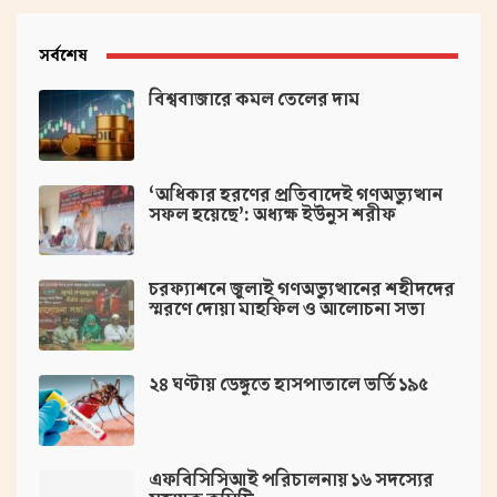
সর্বশেষ
বিশ্ববাজারে কমল তেলের দাম
‘অধিকার হরণের প্রতিবাদেই গণঅভ্যুত্থান
সফল হয়েছে’: অধ্যক্ষ ইউনুস শরীফ
চরফ্যাশনে জুলাই গণঅভ্যুত্থানের শহীদদের
স্মরণে দোয়া মাহফিল ও আলোচনা সভা
২৪ ঘণ্টায় ডেঙ্গুতে হাসপাতালে ভর্তি ১৯৫
এফবিসিসিআই পরিচালনায় ১৬ সদস্যের