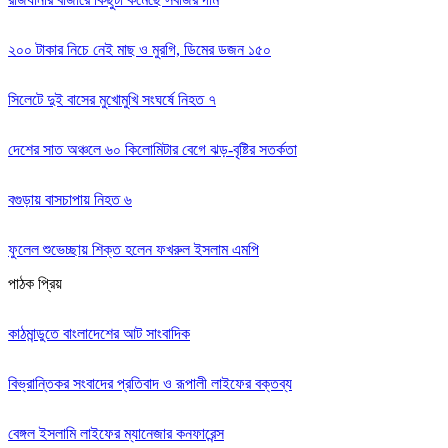
২০০ টাকার নিচে নেই মাছ ও মুরগি, ডিমের ডজন ১৫০
সিলেটে দুই বাসের মুখোমুখি সংঘর্ষে নিহত ৭
দেশের সাত অঞ্চলে ৬০ কিলোমিটার বেগে ঝড়-বৃষ্টির সতর্কতা
বগুড়ায় বাসচাপায় নিহত ৬
ফুলেল শুভেচ্ছায় শিক্ত হলেন ফখরুল ইসলাম এমপি
পাঠক প্রিয়
কাঠমান্ডুতে বাংলাদেশের আট সাংবাদিক
বিভ্রান্তিকর সংবাদের প্রতিবাদ ও রূপালী লাইফের বক্তব্য
বেঙ্গল ইসলামি লাইফের ম্যানেজার কনফারেন্স