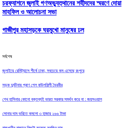
চরফ্যাশনে জুলাই গণঅভ্যুত্থানের শহীদদের স্মরণে দোয়া
মাহফিল ও আলোচনা সভা
গাজীপুর মহাসড়কে ঘরমুখো মানুষের ঢল
সর্বশেষ
জুলাইয়ে রেমিট্যান্সে শীর্ষে ঢাকা, সবচেয়ে কম এসেছে রংপুরে
সড়ক দুর্ঘটনায় প্রাণ গেল বাউলশিল্পী ভৈরবীর
‌শেখ হাসিনার কোনো বক্তব্যই ভারত সরকার সমর্থন করে না : জয়সওয়াল
সোনার দাম ভরিতে কমলো ৩ হাজার ২৬৬ টাকা
রাজধানীর বাজারে কিছুটা কমেছে সবজির দাম