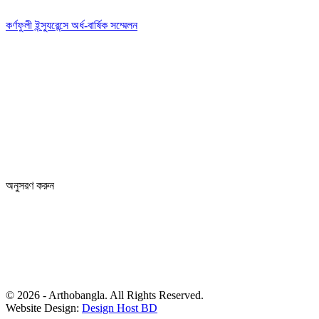
কর্ণফুলী ইন্স্যুরেন্সে অর্ধ-বার্ষিক সম্মেলন
Editor: Zinan Mahmud
Message and Commercial Office:
64-68 Eastern Kamlapur Commercial complex
(4th Floor) Room No 404, Kamlapur Dhaka-1217
News section and advertisements:
+88 01712 341894
arthobangla@gmail.com
অনুসরণ করুন
© 2026 - Arthobangla. All Rights Reserved.
Website Design:
Design Host BD