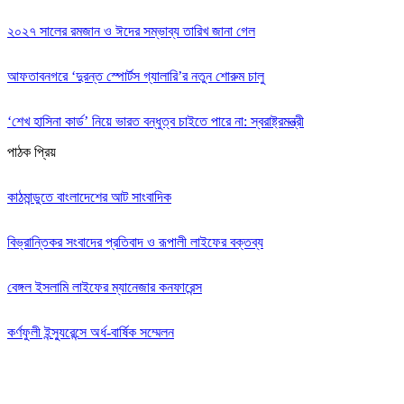
২০২৭ সালের রমজান ও ঈদের সম্ভাব্য তারিখ জানা গেল
আফতাবনগরে ‘দুরন্ত স্পোর্টস গ্যালারি’র নতুন শোরুম চালু
‘শেখ হাসিনা কার্ড’ নিয়ে ভারত বন্ধুত্ব চাইতে পারে না: স্বরাষ্ট্রমন্ত্রী
পাঠক প্রিয়
কাঠমান্ডুতে বাংলাদেশের আট সাংবাদিক
বিভ্রান্তিকর সংবাদের প্রতিবাদ ও রূপালী লাইফের বক্তব্য
বেঙ্গল ইসলামি লাইফের ম্যানেজার কনফারেন্স
কর্ণফুলী ইন্স্যুরেন্সে অর্ধ-বার্ষিক সম্মেলন
Editor: Zinan Mahmud