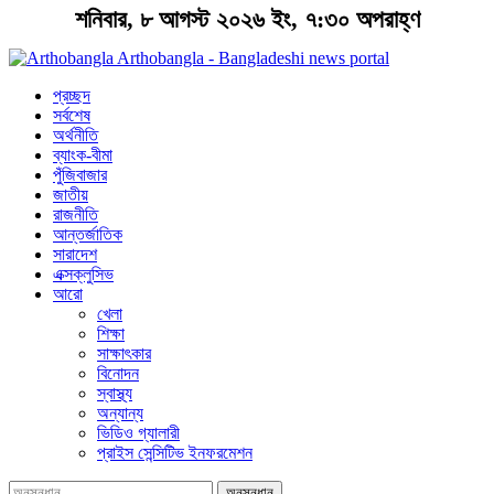
শনিবার, ৮ আগস্ট ২০২৬ ইং, ৭:৩০ অপরাহ্ণ
Arthobangla - Bangladeshi news portal
প্রচ্ছদ
সর্বশেষ
অর্থনীতি
ব্যাংক-বীমা
পুঁজিবাজার
জাতীয়
রাজনীতি
আন্তর্জাতিক
সারাদেশ
এক্সক্লুসিভ
আরো
খেলা
শিক্ষা
সাক্ষাৎকার
বিনোদন
স্বাস্থ্য
অন্যান্য
ভিডিও গ্যালারী
প্রাইস সেন্সিটিভ ইনফরমেশন