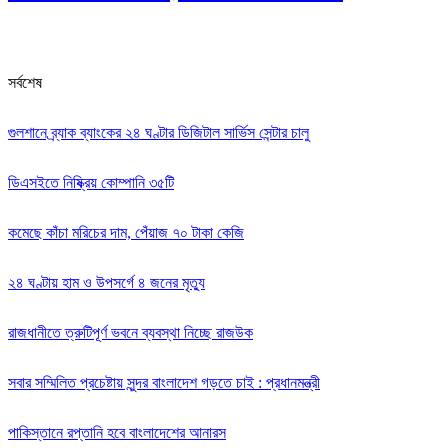
সর্বশেষ
গুলশানে ব্র্যাক ব্যাংকের ২৪ ঘণ্টার ডিজিটাল সার্ভিস সেন্টার চালু
ডিএসইতে নিষ্ক্রিয় কোম্পানি ৩৫টি
কমেছে কাঁচা মরিচের দাম, পেঁয়াজ ৭০ টাকা কেজি
২৪ ঘণ্টায় হাম ও উপসর্গে ৪ জনের মৃত্যু
রাজধানীতে ত্রুটিপূর্ণ ভবনে ব্যবস্থা নিচ্ছে রাজউক
সবার সম্মিলিত প্রচেষ্টায় সুন্দর বাংলাদেশ গড়তে চাই : প্রধানমন্ত্রী
পাকিস্তানে রপ্তানি হবে বাংলাদেশের আনারস