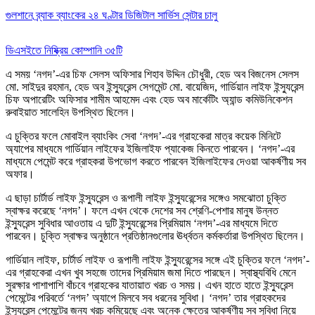
গুলশানে ব্র্যাক ব্যাংকের ২৪ ঘণ্টার ডিজিটাল সার্ভিস সেন্টার চালু
ডিএসইতে নিষ্ক্রিয় কোম্পানি ৩৫টি
এ সময় ‘নগদ’-এর চিফ সেলস অফিসার শিহাব উদ্দিন চৌধুরী, হেড অব বিজনেস সেলস
মো. সাইদুর রহমান, হেড অব ইন্স্যুরেন্স সেগমেন্ট মো. বায়েজিদ, গার্ডিয়ান লাইফ ইন্স্যুরেন্স
চিফ অপারেটিং অফিসার শামীম আহমেদ এবং হেড অব মার্কেটিং অ্যান্ড কমিউনিকেশন
রুবাইয়াত সালেহিন উপস্থিত ছিলেন।
এ চুক্তির ফলে মোবাইল ব্যাংকিং সেবা ‘নগদ’-এর গ্রাহকেরা মাত্র কয়েক মিনিটে
অ্যাপের মাধ্যমে গার্ডিয়ান লাইফের ইজিলাইফ প্যাকেজ কিনতে পারবেন। ‘নগদ’-এর
মাধ্যমে পেমেন্ট করে গ্রাহকরা উপভোগ করতে পারবেন ইজিলাইফের দেওয়া আকর্ষণীয় সব
অফার।
এ ছাড়া চার্টার্ড লাইফ ইন্স্যুরেন্স ও রূপালী লাইফ ইন্স্যুরেন্সের সঙ্গেও সমঝোতা চুক্তি
স্বাক্ষর করেছে ‘নগদ’। ফলে এখন থেকে দেশের সব শ্রেণি-পেশার মানুষ উন্নত
ইন্স্যুরেন্স সুবিধার আওতায় এ দুটি ইন্স্যুরেন্সের প্রিমিয়াম ‘নগদ’-এর মাধ্যমে দিতে
পারবেন। চুক্তি স্বাক্ষর অনুষ্ঠানে প্রতিষ্ঠানগুলোর ঊর্ধ্বতন কর্মকর্তারা উপস্থিত ছিলেন।
গার্ডিয়ান লাইফ, চার্টার্ড লাইফ ও রূপালী লাইফ ইন্স্যুরেন্সের সঙ্গে এই চুক্তির ফলে ‘নগদ’-
এর গ্রাহকেরা এখন খুব সহজে তাদের প্রিমিয়াম জমা দিতে পারছেন। স্বাস্থ্যবিধি মেনে
সুরক্ষার পাশাপাশি বাঁচবে গ্রাহকের যাতায়াত খরচ ও সময়। এখন হাতে হাতে ইন্স্যুরেন্স
পেমেন্টের পরিবর্তে ‘নগদ’ অ্যাপে মিলবে সব ধরনের সুবিধা। ‘নগদ’ তার গ্রাহকদের
ইন্স্যুরেন্স পেমেন্টের জন্য খরচ কমিয়েছে এবং অনেক ক্ষেত্রে আকর্ষণীয় সব সুবিধা নিয়ে