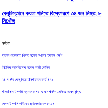
বেলুচিস্তানে কয়লা খনিতে বিস্ফোরণে ৩৪ জন নিহত, ৮
নিখোঁজ
সর্বশেষ
ফুলেল শুভেচ্ছায় শিক্ত হলেন ফখরুল ইসলাম এমপি
বিটিভির মহাপরিচালক হলেন কাজী জেসিন
২৪ ঘণ্টায় ডেঙ্গু নিয়ে হাসপাতালে ভর্তি ৪৭১
শাহ্জালাল ইসলামী ব্যাংক ও পদ্মা ডায়াগনস্টিক সেন্টারের মধ্যে চুক্তি
বেঙ্গল ইসলামি লাইফের ম্যানেজার কনফারেন্স