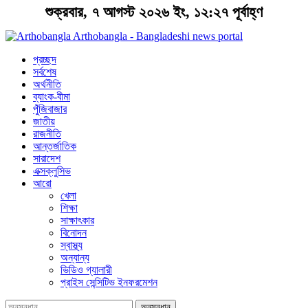
শুক্রবার, ৭ আগস্ট ২০২৬ ইং, ১২:২৭ পূর্বাহ্ণ
Arthobangla - Bangladeshi news portal
প্রচ্ছদ
সর্বশেষ
অর্থনীতি
ব্যাংক-বীমা
পুঁজিবাজার
জাতীয়
রাজনীতি
আন্তর্জাতিক
সারাদেশ
এক্সক্লুসিভ
আরো
খেলা
শিক্ষা
সাক্ষাৎকার
বিনোদন
স্বাস্থ্য
অন্যান্য
ভিডিও গ্যালারী
প্রাইস সেন্সিটিভ ইনফরমেশন