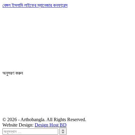
বেঙ্গল ইসলামি লাইফের ম্যানেজার কনফারেন্স
Editor: Zinan Mahmud
Message and Commercial Office:
64-68 Eastern Kamlapur Commercial complex
(4th Floor) Room No 404, Kamlapur Dhaka-1217
News section and advertisements:
+88 01712 341894
arthobangla@gmail.com
অনুসরণ করুন
© 2026 - Arthobangla. All Rights Reserved.
Website Design:
Design Host BD