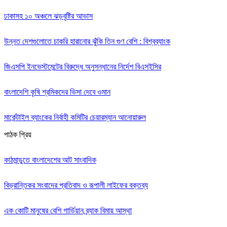
ঢাকাসহ ১০ অঞ্চলে ঝড়বৃষ্টির আভাস
উন্নত দেশগুলোতে চাকরি হারানোর ঝুঁকি তিন গুণ বেশি : বিশ্বব্যাংক
জিএসপি ইনভেস্টমেন্টের বিরুদ্ধে অনুসন্ধানের নির্দেশ বিএসইসির
বাংলাদেশি কৃষি শ্রমিকদের ভিসা দেবে ওমান
মার্কেন্টাইল ব্যাংকের নির্বাহী কমিটির চেয়ারম্যান আনোয়ারুল
পাঠক প্রিয়
কাঠমান্ডুতে বাংলাদেশের আট সাংবাদিক
বিভ্রান্তিকর সংবাদের প্রতিবাদ ও রূপালী লাইফের বক্তব্য
এক কোটি মানুষের বেশি গার্ডিয়ান ব্র্যাক বিমায় আস্থা