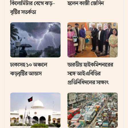
কিলোমিটার বেগে ঝড়-
হলেন কাজী জেসিন
বৃষ্টির সতর্কতা
ঢাকাসহ ১০ অঞ্চলে
ভারতীয় হাইক‌মিশনা‌রের
ঝড়বৃষ্টির আভাস
স‌ঙ্গে আইএবিডির
প্রতি‌নি‌ধিদ‌লের সাক্ষাৎ