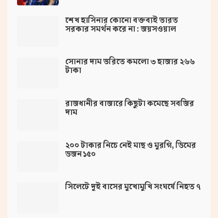
‌শেখ হাসিনার কোনো বক্তব্যই ভারত
সরকার সমর্থন করে না : জয়সওয়াল
সোনার দাম ভরিতে কমলো ৩ হাজার ২৬৬
টাকা
রাজধানীর বাজারে কিছুটা কমেছে সবজির
দাম
২০০ টাকার নিচে নেই মাছ ও মুরগি, ডিমের
ডজন ১৫০
সিলেটে দুই বাসের মুখোমুখি সংঘর্ষে নিহত ৭