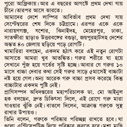
পুরো আফ্রিকায়। আর এ বছরের আগস্টে প্রথম দেখা যায়
চীনে। তারপর আসে ভারতে।
আমাদের দেশে লাম্পির আবির্ভাব প্রথম দেখা যায়
সেপ্টেম্বরের শেষ দিকে চট্টগ্রামে। এরপর একে একে
নারায়ণগঞ্জ, যশোর, ঝিনাইদহ, মেহেরপুর, ঢাকা,
সাতক্ষীরা ছাড়াও উত্তরবঙ্গের বগুড়া, জয়পুরহাটসহ দেশের
অন্তত ৪০ জেলায় ছড়িয়ে পড়ে রোগটি।
খামারিরা বলছেন, একদম হঠাৎ করে এই নতুন রোগটা
আসাতে আমরা খুব আতঙ্কিত। গরুর শরীরে ঘা হয়ে
সেখানে পুঁজ হয়ে গর্তের সৃষ্টি হচ্ছে। আবার যে গরুর ১০
মাসে বাচ্চা দেবার কথা সেই গরুর সাড়ে ৫মাসেই বাচ্চাটা
নষ্ট হয়ে গেল। অন্য আরেক গরু বাচ্চা প্রসব করেছে কিন্তু
বাচ্চাটার একদম পুষ্টি নেই।
প্রাণিসম্পদ অধিদপ্তরের মহাপরিচালক ডা. মো আইনুল
হক বলছেন, দ্রুত চিকিৎসা দিলে, এই রোগে গরু মারা
যাওয়ার ঝুঁকি নেই। বাতলে দিলেন, আক্রান্ত গরুকে সুস্থ
রাখার উপায়ও।
তিনি বলেন, গরুকে পরিষ্কার পরিচ্ছন্ন রাখতে হবে। ঘা
গুলো এন্টিসেপটিক দিয়ে পরিষ্কার করতে হবে। মশা মাছি