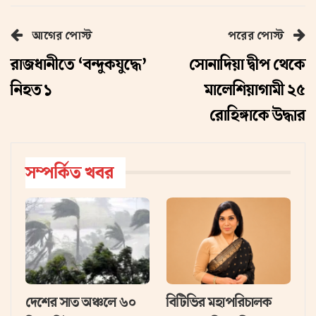
আগের পোস্ট
পরের পোস্ট
রাজধানীতে ‘বন্দুকযুদ্ধে’
সোনাদিয়া দ্বীপ থেকে
নিহত ১
মালেশিয়াগামী ২৫
রোহিঙ্গাকে উদ্ধার
সম্পর্কিত খবর
দেশের সাত অঞ্চলে ৬০
বিটিভির মহাপরিচালক