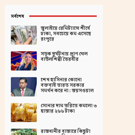
সর্বশেষ
জুলাইয়ে রেমিট্যান্সে শীর্ষে
ঢাকা, সবচেয়ে কম এসেছে
রংপুরে
সড়ক দুর্ঘটনায় প্রাণ গেল
বাউলশিল্পী ভৈরবীর
‌শেখ হাসিনার কোনো
বক্তব্যই ভারত সরকার
সমর্থন করে না : জয়সওয়াল
সোনার দাম ভরিতে কমলো ৩
হাজার ২৬৬ টাকা
রাজধানীর বাজারে কিছুটা