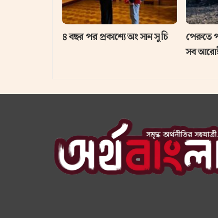
৪ বছর পর প্রকাশ্যে অং সান সু চি
পেরুতে পর
সব আরোহ