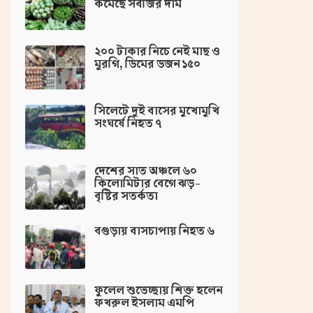
কমেছে সবজির দাম
২০০ টাকার নিচে নেই মাছ ও
মুরগি, ডিমের ডজন ১৫০
সিলেটে দুই বাসের মুখোমুখি
সংঘর্ষে নিহত ৭
দেশের সাত অঞ্চলে ৬০
কিলোমিটার বেগে ঝড়-
বৃষ্টির সতর্কতা
বগুড়ায় বাসচাপায় নিহত ৬
ফুলেল শুভেচ্ছায় শিক্ত হলেন
ফখরুল ইসলাম এমপি