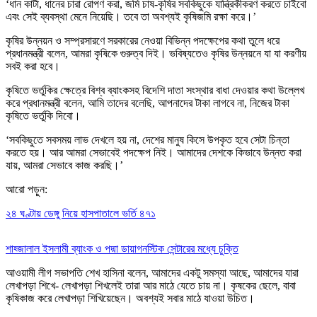
‘ধান কাটা, ধানের চারা রোপণ করা, জমি চাষ-কৃষির সবকিছুকে যান্ত্রিকীকরণ করতে চাইবো
এবং সেই ব্যবস্থা মেনে নিয়েছি। তবে তা অবশ্যই কৃষিজমি রক্ষা করে।’
কৃষির উন্নয়ন ও সম্প্রসারণে সরকারের নেওয়া বিভিন্ন পদক্ষেপের কথা তুলে ধরে
প্রধানমন্ত্রী বলেন, আমরা কৃষিকে গুরুত্ব দিই। ভবিষ্যতেও কৃষির উন্নয়নে যা যা করণীয়
সবই করা হবে।
কৃষিতে ভর্তুকির ক্ষেত্রে বিশ্ব ব্যাংকসহ বিদেশি দাতা সংস্থার বাধা দেওয়ার কথা উল্লেখ
করে প্রধানমন্ত্রী বলেন, আমি তাদের বলেছি, আপনাদের টাকা লাগবে না, নিজের টাকা
কৃষিতে ভর্তুকি দিবো।
‘সবকিছুতে সবসময় লাভ দেখলে হয় না, দেশের মানুষ কিসে উপকৃত হবে সেটা চিন্তা
করতে হয়। আর আমরা সেভাবেই পদক্ষেপ নিই। আমাদের দেশকে কিভাবে উন্নত করা
যায়, আমরা সেভাবে কাজ করছি।’
আরো পড়ুন:
২৪ ঘণ্টায় ডেঙ্গু নিয়ে হাসপাতালে ভর্তি ৪৭১
শাহ্জালাল ইসলামী ব্যাংক ও পদ্মা ডায়াগনস্টিক সেন্টারের মধ্যে চুক্তি
আওয়ামী লীগ সভাপতি শেখ হাসিনা বলেন, আমাদের একটু সমস্যা আছে, আমাদের যারা
লেখাপড়া শিখে- লেখাপড়া শিখলেই তারা আর মাঠে যেতে চায় না। কৃষকের ছেলে, বাবা
কৃষিকাজ করে লেখাপড়া শিখিয়েছেন। অবশ্যই সবার মাঠে যাওয়া উচিত।