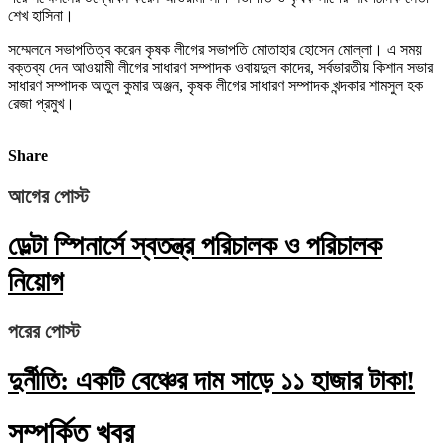
শেখ হাসিনা।
সম্মেলনে সভাপতিত্ব করেন কৃষক লীগের সভাপতি মোতাহার হোসেন মোল্লা। এ সময়
বক্তব্য দেন আওয়ামী লীগের সাধারণ সম্পাদক ওবায়দুল কাদের, সর্বভারতীয় কিশান সভার
সাধারণ সম্পাদক অতুল কুমার অঞ্জন, কৃষক লীগের সাধারণ সম্পাদক খন্দকার শামসুল হক
রেজা প্রমুখ।
Share
আগের পোস্ট
ডেল্টা স্পিনার্সে স্বতন্ত্র পরিচালক ও পরিচালক
নিয়োগ
পরের পোস্ট
দুর্নীতি: একটি বেঞ্চের দাম সাড়ে ১১ হাজার টাকা!
সম্পর্কিত খবর