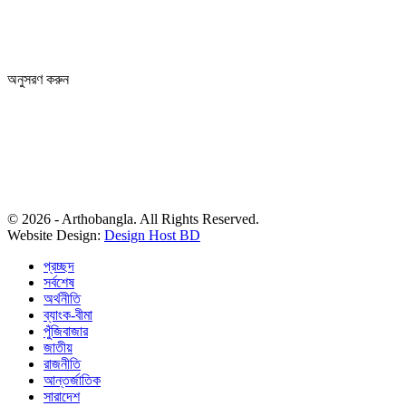
News section and advertisements:
+88 01712 341894
arthobangla@gmail.com
অনুসরণ করুন
© 2026 - Arthobangla. All Rights Reserved.
Website Design:
Design Host BD
প্রচ্ছদ
সর্বশেষ
অর্থনীতি
ব্যাংক-বীমা
পুঁজিবাজার
জাতীয়
রাজনীতি
আন্তর্জাতিক
সারাদেশ