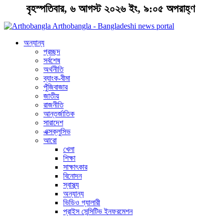
বৃহস্পতিবার, ৬ আগস্ট ২০২৬ ইং, ৯:০৫ অপরাহ্ণ
Arthobangla - Bangladeshi news portal
অন্যান্য
প্রচ্ছদ
সর্বশেষ
অর্থনীতি
ব্যাংক-বীমা
পুঁজিবাজার
জাতীয়
রাজনীতি
আন্তর্জাতিক
সারাদেশ
এক্সক্লুসিভ
আরো
খেলা
শিক্ষা
সাক্ষাৎকার
বিনোদন
স্বাস্থ্য
অন্যান্য
ভিডিও গ্যালারী
প্রাইস সেন্সিটিভ ইনফরমেশন