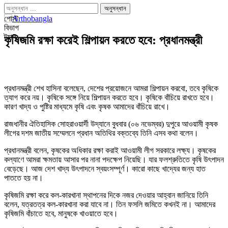
পোস্ট
বিভাগ
ট্যাগ
কৃষিজমি রক্ষা করেই শিল্পায়ন করতে হবে: প্রধানমন্ত্রী
প্রধানমন্ত্রী শেখ হাসিনা বলেছেন, দেশের প্রয়োজনে আমরা শিল্পায়ন করবো, তবে কৃষিকে
ত্যাগ করে নয়। কৃষিকে সঙ্গে নিয়ে শিল্পায়ন করতে হবে। কৃষিকে বাঁচিয়ে রাখতে হবে।
কারণ খাদ্য ও পুষ্টির মাধ্যমে কৃষি এবং কৃষক আমাদের বাঁচিয়ে রাখে।
রাজধানীর ঐতিহাসিক সোহরাওয়ার্দী উদ্যানে বুধবার (০৬ নভেম্বর) দুপুরে আওয়ামী কৃষক
লীগের দশম জাতীয় সম্মেলনে প্রধান অতিথির বক্তব্যে তিনি এসব কথা বলেন।
প্রধানমন্ত্রী বলেন, কৃষকের অধিকার রক্ষা করাই আওয়ামী লীগ সরকারে লক্ষ্য। কৃষকের
কল্যাণে আমরা ক্ষমতায় আসার পর নানা পদক্ষেপ নিয়েছি। যার ফলশ্রুতিতে কৃষি উৎপাদন
বেড়েছে। আজ দেশ খাদ্য উৎপাদনে স্বয়ংসম্পূর্ণ। কারো কাছে খাদ্যের জন্য হাত
পাততে হয় না।
কৃষিজমি রক্ষা করে কল-কারখানা স্থাপনের দিকে নজর দেওয়ার আহ্বান জানিয়ে তিনি
বলেন, যত্রতত্র কল-কারখানা করা যাবে না। তিন ফসলি জমিতে কখনই না। আমাদের
কৃষিজমি বাঁচাতে হবে, মানুষকে খাওয়াতে হবে।