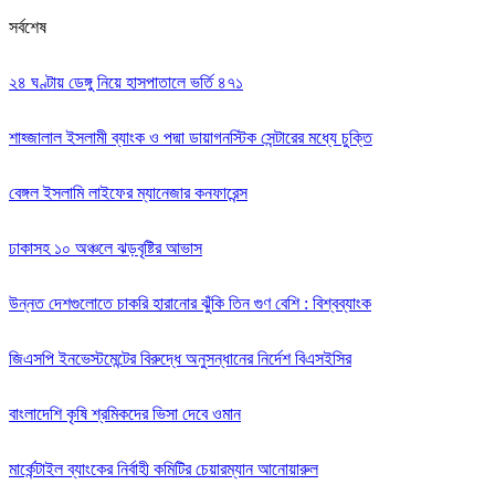
সর্বশেষ
২৪ ঘণ্টায় ডেঙ্গু নিয়ে হাসপাতালে ভর্তি ৪৭১
শাহ্জালাল ইসলামী ব্যাংক ও পদ্মা ডায়াগনস্টিক সেন্টারের মধ্যে চুক্তি
বেঙ্গল ইসলামি লাইফের ম্যানেজার কনফারেন্স
ঢাকাসহ ১০ অঞ্চলে ঝড়বৃষ্টির আভাস
উন্নত দেশগুলোতে চাকরি হারানোর ঝুঁকি তিন গুণ বেশি : বিশ্বব্যাংক
জিএসপি ইনভেস্টমেন্টের বিরুদ্ধে অনুসন্ধানের নির্দেশ বিএসইসির
বাংলাদেশি কৃষি শ্রমিকদের ভিসা দেবে ওমান
মার্কেন্টাইল ব্যাংকের নির্বাহী কমিটির চেয়ারম্যান আনোয়ারুল