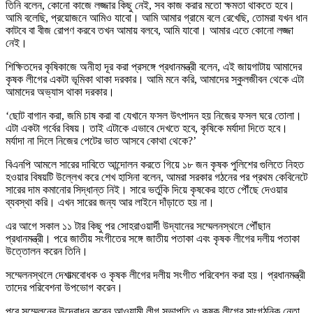
তিনি বলেন, কোনো কাজে লজ্জার কিছু নেই, সব কাজ করার মতো ক্ষমতা থাকতে হবে।
আমি বলেছি, প্রয়োজনে আমিও যাবো। আমি আমার গ্রামে বলে রেখেছি, তোমরা যখন ধান
কাটবে বা বীজ রোপণ করবে তখন আমায় বলবে, আমি যাবো। আমার এতে কোনো লজ্জা
নেই।
শিক্ষিতদের কৃষিকাজে অনীহা দূর করা প্রসঙ্গে প্রধানমন্ত্রী বলেন, এই জায়গাটায় আমাদের
কৃষক লীগের একটা ভূমিকা থাকা দরকার। আমি মনে করি, আমাদের স্কুলজীবন থেকে এটা
আমাদের অভ্যাস থাকা দরকার।
‘ছোট বাগান করা, জমি চাষ করা বা যেখানে ফসল উৎপাদন হয় নিজের ফসল ঘরে তোলা।
এটা একটা গর্বের বিষয়। তাই এটাকে এভাবে দেখতে হবে, কৃষিকে মর্যাদা দিতে হবে।
মর্যাদা না দিলে নিজের পেটের ভাত আসবে কোথা থেকে?’
বিএনপি আমলে সারের দাবিতে আন্দোলন করতে গিয়ে ১৮ জন কৃষক পুলিশের গুলিতে নিহত
হওয়ার বিষয়টি উল্লেখ করে শেখ হাসিনা বলেন, আমরা সরকার গঠনের পর প্রথম কেবিনেটে
সারের দাম কমানোর সিদ্ধান্ত নিই। সারে ভর্তুকি দিয়ে কৃষকের হাতে পৌঁছে দেওয়ার
ব্যবস্থা করি। এখন সারের জন্য আর লাইনে দাঁড়াতে হয় না।
এর আগে সকাল ১১ টার কিছু পর সোহরাওয়ার্দী উদ্যানের সম্মেলনস্থলে পৌঁছান
প্রধানমন্ত্রী। পরে জাতীয় সংগীতের সঙ্গে জাতীয় পতাকা এবং কৃষক লীগের দলীয় পতাকা
উত্তোলন করেন তিনি।
সম্মেলনস্থলে দেশাত্মবোধক ও কৃষক লীগের দলীয় সংগীত পরিবেশন করা হয়। প্রধানমন্ত্রী
তাদের পরিবেশনা উপভোগ করেন।
পরে সম্মেলনের উদ্বোধন করেন আওয়ামী লীগ সভাপতি ও কৃষক লীগের সাংগঠনিক নেতা