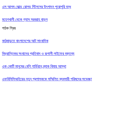
এস আলম কোল্ড রোলড স্টিলসের উৎপাদন পুরোপুরি বন্ধ
মহেশখালী থেকে গ্যাস সরবরাহ বাড়ল
পাঠক প্রিয়
কাঠমান্ডুতে বাংলাদেশের আট সাংবাদিক
বিভ্রান্তিকর সংবাদের প্রতিবাদ ও রূপালী লাইফের বক্তব্য
এক কোটি মানুষের বেশি গার্ডিয়ান ব্র্যাক বিমায় আস্থা
এফবিসিসিআইয়ের নতুন প্রশাসককে সম্মিলিত ব্যবসায়ী পরিষদের শুভেচ্ছা
Editor: Zinan Mahmud
Message and Commercial Office:
64-68 Eastern Kamlapur Commercial complex
(4th Floor) Room No 404, Kamlapur Dhaka-1217