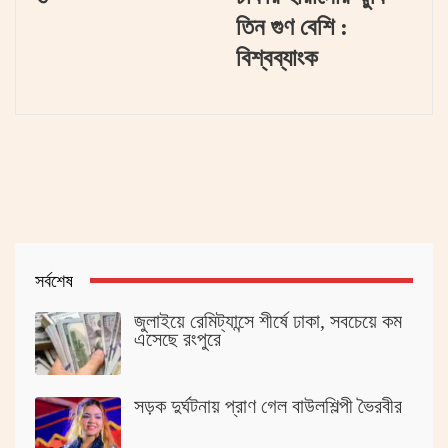
তিন গুণ বেশি :
বিশ্বব্যাংক
সর্বশেষ
জুলাইয়ে রেমিট্যান্সে শীর্ষে ঢাকা, সবচেয়ে কম
এসেছে রংপুরে
সড়ক দুর্ঘটনায় প্রাণ গেল বাউলশিল্পী ভৈরবীর