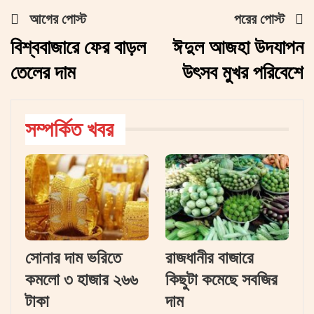
আগের পোস্ট
পরের পোস্ট
বিশ্ববাজারে ফের বাড়ল
ঈদুল আজহা উদযাপন
তেলের দাম
উৎসব মুখর পরিবেশে
সম্পর্কিত খবর
সোনার দাম ভরিতে
রাজধানীর বাজারে
কমলো ৩ হাজার ২৬৬
কিছুটা কমেছে সবজির
টাকা
দাম