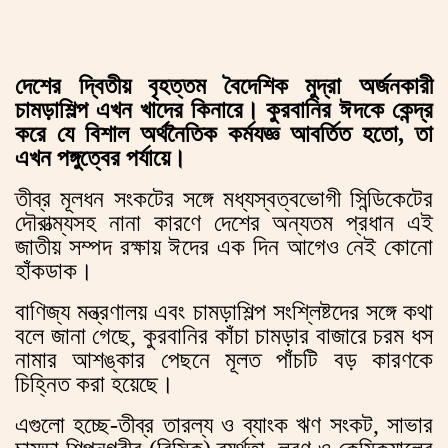
দেশের দ্বিতীয় বৃহত্তম বৈদেশিক মুদ্রা অর্জনকারী
চামড়াশিল্প এখন খাদের কিনারে। কুরবানির ঈদকে কেন্দ্র
করে যে বিশাল অর্থনৈতিক কর্মযজ্ঞ আবর্তিত হতো, তা
এখন পঙ্গুত্বের পর্যায়ে।
তীব্র মূলধন সংকটের সঙ্গে মধ্যস্বত্বভোগী সিন্ডিকেটের
দৌরাত্ম্যসহ নানা কারণে দেশের অন্যতম প্রধান এই
জাতীয় সম্পদ রক্ষায় ঈদের এক দিন আগেও নেই কোনো
হাঁকডাক।
বাণিজ্য মন্ত্রণালয় এবং চামড়াশিল্প সংশ্লিষ্টদের সঙ্গে কথা
বলে জানা গেছে, কুরবানির কাঁচা চামড়ার বাজারে চরম ধস
নামার আশঙ্কার পেছনে মূলত পাঁচটি বড় কারণকে
চিহ্নিত করা হয়েছে।
এগুলো হচ্ছে-তীব্র তারল্য ও ব্যাংক ঋণ সংকট, সাভার