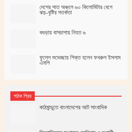
দেশের সাত অঞ্চলে ৬০ কিলোমিটার বেগে
ঝড়-বৃষ্টির সতর্কতা
বগুড়ায় বাসচাপায় নিহত ৬
ফুলেল শুভেচ্ছায় শিক্ত হলেন ফখরুল ইসলাম
এমপি
পাঠক প্রিয়
কাঠমান্ডুতে বাংলাদেশের আট সাংবাদিক