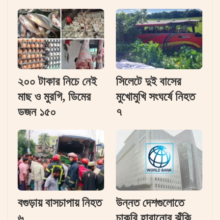
২০০ টাকার নিচে নেই
সিলেটে দুই বাসের
মাছ ও মুরগি, ডিমের
মুখোমুখি সংঘর্ষে নিহত
ডজন ১৫০
৭
বগুড়ায় বাসচাপায় নিহত
উন্নত দেশগুলোতে
৬
চাকরি হারানোর ঝুঁকি