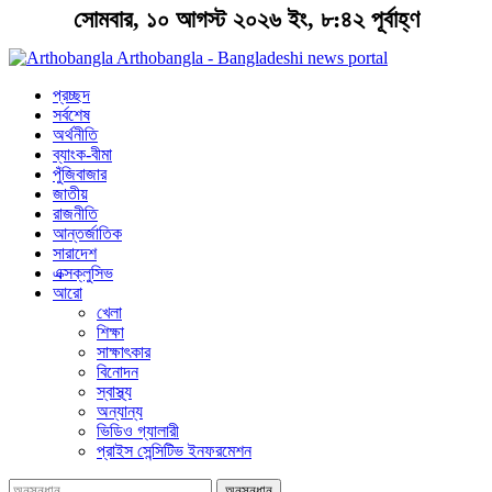
সোমবার, ১০ আগস্ট ২০২৬ ইং, ৮:৪২ পূর্বাহ্ণ
Arthobangla - Bangladeshi news portal
প্রচ্ছদ
সর্বশেষ
অর্থনীতি
ব্যাংক-বীমা
পুঁজিবাজার
জাতীয়
রাজনীতি
আন্তর্জাতিক
সারাদেশ
এক্সক্লুসিভ
আরো
খেলা
শিক্ষা
সাক্ষাৎকার
বিনোদন
স্বাস্থ্য
অন্যান্য
ভিডিও গ্যালারী
প্রাইস সেন্সিটিভ ইনফরমেশন