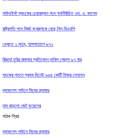
সাউথইস্ট ব্যাংকের চেয়ারম্যান পদে পুনর্নির্বাচিত এম. এ. কাশেম
রাষ্ট্রপতি পদে মির্জা ফখরুলকে বেছে নিল বিএনপি
ডেঙ্গুতে ২ মৃত্যু, হাসপাতালে ৬৭২
রিজার্ভ চুরির মামলার প্রতিবেদন দাখিল পেছাল ৯৭ বার
সূচকের পতনে প্রথম দিনেই ৯৬৪ কোটি টাকার লেনদেন
ব্যাকলেস গাউনে মিমের গ্ল্যামার
দাম বাড়লো জেট ফুয়েলের
পাঠক প্রিয়
ব্যাকলেস গাউনে মিমের গ্ল্যামার