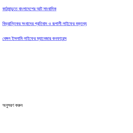
কাঠমান্ডুতে বাংলাদেশের আট সাংবাদিক
বিভ্রান্তিকর সংবাদের প্রতিবাদ ও রূপালী লাইফের বক্তব্য
বেঙ্গল ইসলামি লাইফের ম্যানেজার কনফারেন্স
Editor: Zinan Mahmud
Message and Commercial Office:
64-68 Eastern Kamlapur Commercial complex
(4th Floor) Room No 404, Kamlapur Dhaka-1217
News section and advertisements:
+88 01712 341894
arthobangla@gmail.com
অনুসরণ করুন