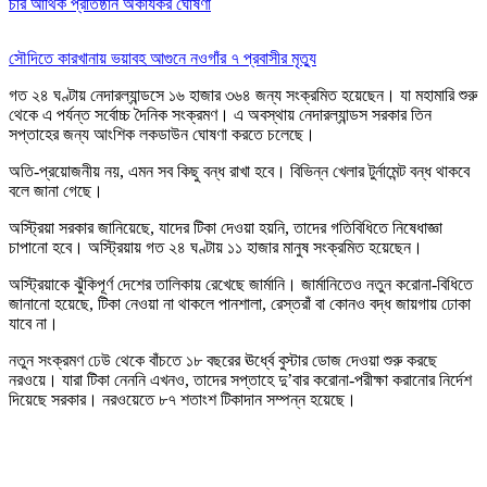
চার আর্থিক প্রতিষ্ঠান অকার্যকর ঘোষণা
সৌদিতে কারখানায় ভয়াবহ আগুনে নওগাঁর ৭ প্রবাসীর মৃত্যু
গত ২৪ ঘণ্টায় নেদারল্যান্ডসে ১৬ হাজার ৩৬৪ জন্য সংক্রমিত হয়েছেন। যা মহামারি শুরু
থেকে এ পর্যন্ত সর্বোচ্চ দৈনিক সংক্রমণ। এ অবস্থায় নেদারল্যান্ডস সরকার তিন
সপ্তাহের জন্য আংশিক লকডাউন ঘোষণা করতে চলেছে।
অতি-প্রয়োজনীয় নয়, এমন সব কিছু বন্ধ রাখা হবে। বিভিন্ন খেলার টুর্নামেন্ট বন্ধ থাকবে
বলে জানা গেছে।
অস্ট্রিয়া সরকার জানিয়েছে, যাদের টিকা দেওয়া হয়নি, তাদের গতিবিধিতে নিষেধাজ্ঞা
চাপানো হবে। অস্ট্রিয়ায় গত ২৪ ঘণ্টায় ১১ হাজার মানুষ সংক্রমিত হয়েছেন।
অস্ট্রিয়াকে ঝুঁকিপূর্ণ দেশের তালিকায় রেখেছে জার্মানি। জার্মানিতেও নতুন করোনা-বিধিতে
জানানো হয়েছে, টিকা নেওয়া না থাকলে পানশালা, রেস্তরাঁ বা কোনও বদ্ধ জায়গায় ঢোকা
যাবে না।
নতুন সংক্রমণ ঢেউ থেকে বাঁচতে ১৮ বছরের ঊর্ধ্বে বুস্টার ডোজ দেওয়া শুরু করছে
নরওয়ে। যারা টিকা নেননি এখনও, তাদের সপ্তাহে দু’বার করোনা-পরীক্ষা করানোর নির্দেশ
দিয়েছে সরকার। নরওয়েতে ৮৭ শতাংশ টিকাদান সম্পন্ন হয়েছে।