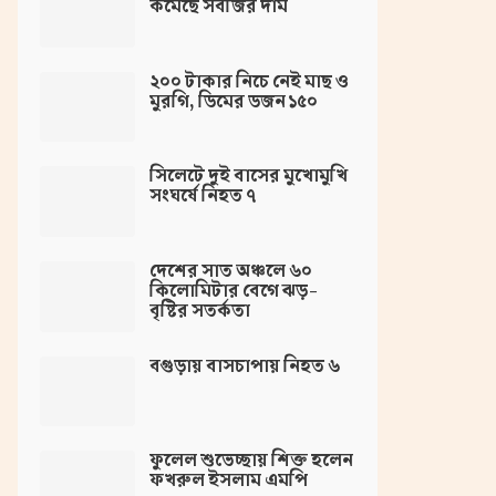
কমেছে সবজির দাম
২০০ টাকার নিচে নেই মাছ ও
মুরগি, ডিমের ডজন ১৫০
সিলেটে দুই বাসের মুখোমুখি
সংঘর্ষে নিহত ৭
দেশের সাত অঞ্চলে ৬০
কিলোমিটার বেগে ঝড়-
বৃষ্টির সতর্কতা
বগুড়ায় বাসচাপায় নিহত ৬
ফুলেল শুভেচ্ছায় শিক্ত হলেন
ফখরুল ইসলাম এমপি