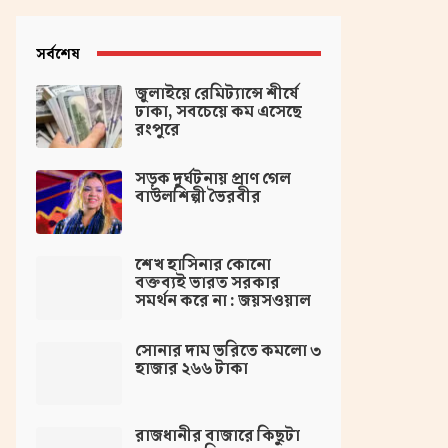
সর্বশেষ
জুলাইয়ে রেমিট্যান্সে শীর্ষে
ঢাকা, সবচেয়ে কম এসেছে
রংপুরে
সড়ক দুর্ঘটনায় প্রাণ গেল
বাউলশিল্পী ভৈরবীর
‌শেখ হাসিনার কোনো
বক্তব্যই ভারত সরকার
সমর্থন করে না : জয়সওয়াল
সোনার দাম ভরিতে কমলো ৩
হাজার ২৬৬ টাকা
রাজধানীর বাজারে কিছুটা