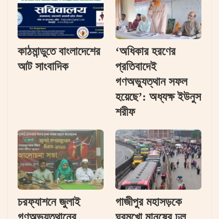
কাঠমান্ডুতে বাংলাদেশের
‘অধিকার হরণের
আট সাংবাদিক
প্রতিবাদেই
গণঅভ্যুত্থান সফল
হয়েছে’: অধ্যক্ষ ইউনুস
শরীফ
চরফ্যাশনে জুলাই
গাজীপুর মহাসড়কে
গণঅভ্যুত্থানের
ঘরমুখো মানুষের ঢল