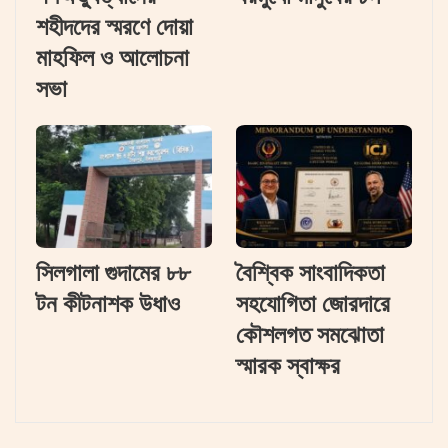
শহীদদের স্মরণে দোয়া
মাহফিল ও আলোচনা
সভা
সিলগালা গুদামের ৮৮
বৈশ্বিক সাংবাদিকতা
টন কীটনাশক উধাও
সহযোগিতা জোরদারে
কৌশলগত সমঝোতা
স্মারক স্বাক্ষর