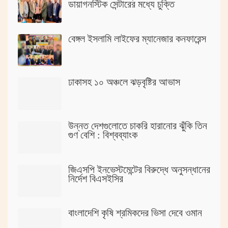
ডায়াগনস্টিক সেন্টারের মধ্যে চুক্তি
বেঙ্গল ইসলামি লাইফের ম্যানেজার কনফারেন্স
ঢাকাসহ ১০ অঞ্চলে ঝড়বৃষ্টির আভাস
উন্নত দেশগুলোতে চাকরি হারানোর ঝুঁকি তিন
গুণ বেশি : বিশ্বব্যাংক
জিএসপি ইনভেস্টমেন্টের বিরুদ্ধে অনুসন্ধানের
নির্দেশ বিএসইসির
বাংলাদেশি কৃষি শ্রমিকদের ভিসা দেবে ওমান