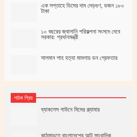
এক সপ্তাহে ডিমের দাম দেড়গুণ, ডজন ১৮০
টাকা
১০ বছরের জ্বালানি পরিকল্পনা সংসদে দেবে
সরকার: প্রধানমন্ত্রী
সালমান শাহ হত্যা মামলায় ডন গ্রেফতার
পাঠক প্রিয়
ব্যাকলেস গাউনে মিমের গ্ল্যামার
কাঠমান্ডুতে বাংলাদেশের আট সাংবাদিক