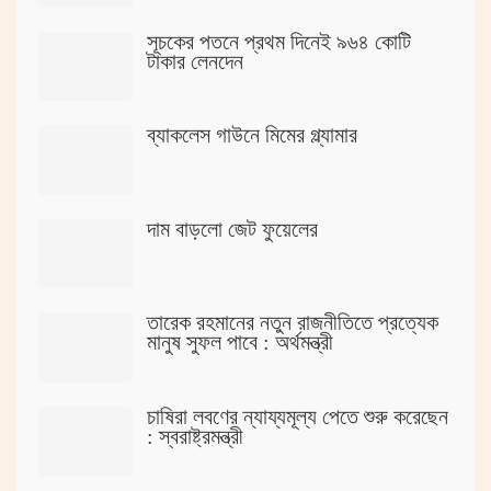
সূচকের পতনে প্রথম দিনেই ৯৬৪ কোটি
টাকার লেনদেন
ব্যাকলেস গাউনে মিমের গ্ল্যামার
দাম বাড়লো জেট ফুয়েলের
তারেক রহমানের নতুন রাজনীতিতে প্রত্যেক
মানুষ সুফল পাবে : অর্থমন্ত্রী
চাষিরা লবণের ন্যায্যমূল্য পেতে শুরু করেছেন
: স্বরাষ্ট্রমন্ত্রী