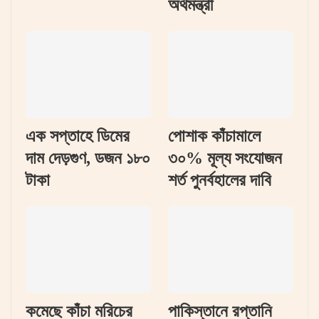
অর্থমন্ত্রী
এক সপ্তাহে ডিমের
পোশাক কাঁচামালে
দাম দেড়গুণ, ডজন ১৮০
৩০% মূল্য সংযোজন
টাকা
শর্ত পুনর্বহালের দাবি
কমেছে কাঁচা মরিচের
পাকিস্তানে রপ্তানি