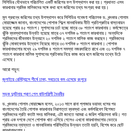
সিপিডির যৌথভাবে পরিচালিত একটি জরিপের ফল উপস্থাপন করা হয়। প্রধানত এসব
কারখানার শ্রমিক মালিকদের সঙ্গে কথা বলে জরিপের তথ্য সংগ্রহ করা হয়।
মূল প্রবন্ধে জরিপের তথ্য উপস্থাপন করে সিপিডির গবেষণা পরিচালক ড. খন্দকার গোলাম
মোয়াজ্জেম জানান, বাংলাদেশের পোশাক শিল্পে মানবাধিকার নীতি প্রতিশ্রুতির বাস্তবায়ন
হয়েছে প্রায় ৪৫ শতাংশ। সুশাসনের চর্চা হচ্ছে মাত্র ৩৮ শতাংশ কারখানায়। কর্মক্ষেত্রে
ঝুঁকি ব্যবস্থাপনার উন্নতি হয়েছে মাত্র ৩৭ দশমিক ৬ শতাংশ কারখানায়। অন্যদিকে
শ্রমিকদের জীবনমান উন্নয়নে ২০ দশমিক ২ শতাংশ মালিক কাজ করছেন। শ্রমিকদের
ঝুঁকি মোকাবেলায় উদ্যোগ নিয়েছে মাত্র ৩৩ দশমিক ৮ শতাংশ কারখানা। পোশাক
কারখানাগুলোর মধ্যে ২৯ দশমিক ৪ শতাংশ সমস্যা নজরদারিতে রাখে এবং ৩১ দশমিক ৭
শতাংশ কারখানা মালিক সুশাসনের প্রতিকার নিয়ে কাজ করে বলে জরিপের তথ্যে উঠে
এসেছে।
আরো পড়ুন:
জুলাইয়ে রেমিট্যান্সে শীর্ষে ঢাকা, সবচেয়ে কম এসেছে রংপুরে
সড়ক দুর্ঘটনায় প্রাণ গেল বাউলশিল্পী ভৈরবীর
ড. খন্দকার গোলাম মোয়াজ্জেম বলেন, ২০১৩ সালে রানা প্লাজার ভয়াবহ ধসের পর
বাংলাদেশের তৈরি পোশাক কারখানার নিরাপত্তা ব্যবস্থা এবং কর্মপরিবেশ বিশেষত
শ্রমিকদের প্রতি কতটা সদয় মালিকরা, এটা জানতে আমরা এ জরিপ পরিচালনা করি। গত
প্রায় এক দশকে দেশে পোশাক খাত এগিয়ে গেলেও এখনো কারখানাগুলোর ভেতরে
শ্রমিকদের ন্যায্যতা ও মানবাধিকার পরিস্থিতির উন্নয়ন ততটা হয়নি, বিশেষ করে ছোট
কারখানাগুলোয়।