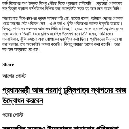
কর্মপরিবেশের কথা উন্নত বিশ্বে পৌঁছে দিতে প্রচারণা চালিয়েছি। ক্রেতারা পোশাকের
দাম কিছুটা বাড়ালে কর্মপরিবেশ নিশ্চিত করা অনেকটাই সহজ হয় বলে মনে করেন তিনি।
আলোচনায় বিকেএমইএর প্রথম সহসভাপতি মো. হাতেম বলেন, বর্তমানে দেশের পোশাক
খাতে আগের সেই পরিবেশ নেই। এখন কর্ম ও ঝুঁকি পরিবেশের অনেক উন্নতি হয়েছে।
কিন্তু পোশাকের দরপতন আমাদের পিছিয়ে দিচ্ছে। ২০১৩ সালে অ্যাকর্ড-অ্যালায়েন্সের
সঙ্গে আমাদের তিনটি বিষয়ে চুক্তি হয়েছিল উল্লেখ করে তিনি বলেন, শ্রমিকদের
মানবাধিকার, ঝুঁকি কমানো এবং পোশাকের দরবৃদ্ধির কথা ছিল। শ্রমিকদের উন্নয়নে যা
করা দরকার, তার অনেকটাই আমরা করেছি। কিন্তু বায়াররা তাদের কথা রাখেনি। তারা
দরপতন অব্যাহত রেখেছে।
Share
আগের পোস্ট
প্রধানমন্ত্রী আজ পরমাণু চুল্লিপাত্র স্থাপনের কাজ
উদ্বোধন করবেন
পরের পোস্ট