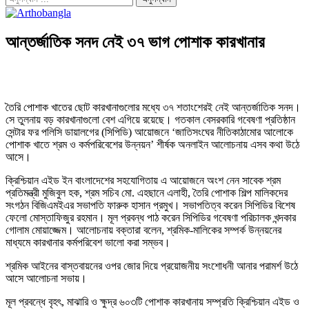
আন্তর্জাতিক সনদ নেই ৩৭ ভাগ পোশাক কারখানার
তৈরি পোশাক খাতের ছোট কারখানাগুলোর মধ্যে ৩৭ শতাংশেরই নেই আন্তর্জাতিক সনদ।
সে তুলনায় বড় কারখানাগুলো বেশ এগিয়ে রয়েছে। গতকাল বেসরকারি গবেষণা প্রতিষ্ঠান
সেন্টার ফর পলিসি ডায়ালগের (সিপিডি) আয়োজনে ‘জাতিসংঘের নীতিকাঠামোর আলোকে
পোশাক খাতে শ্রম ও কর্মপরিবেশের উন্নয়ন’ শীর্ষক অনলাইন আলোচনায় এসব কথা উঠে
আসে।
ক্রিশ্চিয়ান এইড ইন বাংলাদেশের সহযোগিতায় এ আয়োজনে অংশ নেন সাবেক শ্রম
প্রতিমন্ত্রী মুজিবুল হক, শ্রম সচিব মো. এহছানে এলাহী, তৈরি পোশাক শিল্প মালিকদের
সংগঠন বিজিএমইএর সভাপতি ফারুক হাসান প্রমুখ। সভাপতিত্ব করেন সিপিডির বিশেষ
ফেলো মোস্তাফিজুর রহমান। মূল প্রবন্ধ পাঠ করেন সিপিডির গবেষণা পরিচালক খন্দকার
গোলাম মোয়াজ্জেম। আলোচনায় বক্তারা বলেন, শ্রমিক-মালিকের সম্পর্ক উন্নয়নের
মাধ্যমে কারখানার কর্মপরিবেশ ভালো করা সম্ভব।
শ্রমিক আইনের বাস্তবায়নের ওপর জোর দিয়ে প্রয়োজনীয় সংশোধনী আনার পরামর্শ উঠে
আসে আলোচনা সভায়।
মূল প্রবন্ধে বৃহৎ, মাঝারি ও ক্ষুদ্র ৬০৩টি পোশাক কারখানায় সম্প্রতি ক্রিশ্চিয়ান এইড ও