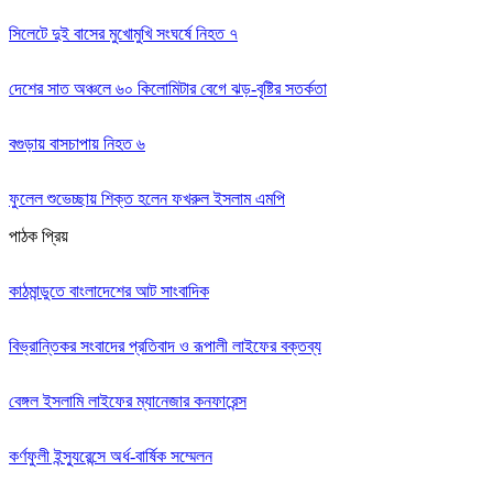
সিলেটে দুই বাসের মুখোমুখি সংঘর্ষে নিহত ৭
দেশের সাত অঞ্চলে ৬০ কিলোমিটার বেগে ঝড়-বৃষ্টির সতর্কতা
বগুড়ায় বাসচাপায় নিহত ৬
ফুলেল শুভেচ্ছায় শিক্ত হলেন ফখরুল ইসলাম এমপি
পাঠক প্রিয়
কাঠমান্ডুতে বাংলাদেশের আট সাংবাদিক
বিভ্রান্তিকর সংবাদের প্রতিবাদ ও রূপালী লাইফের বক্তব্য
বেঙ্গল ইসলামি লাইফের ম্যানেজার কনফারেন্স
কর্ণফুলী ইন্স্যুরেন্সে অর্ধ-বার্ষিক সম্মেলন