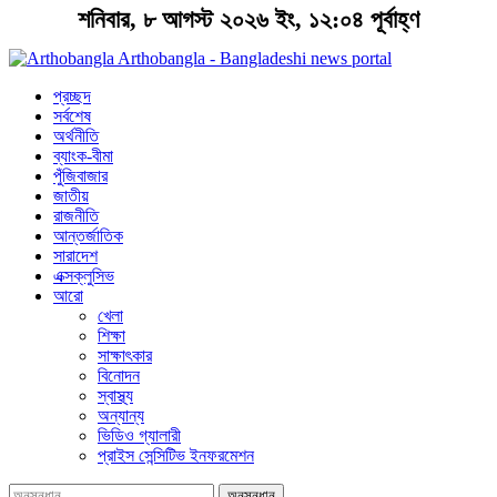
শনিবার, ৮ আগস্ট ২০২৬ ইং, ১২:০৪ পূর্বাহ্ণ
Arthobangla - Bangladeshi news portal
প্রচ্ছদ
সর্বশেষ
অর্থনীতি
ব্যাংক-বীমা
পুঁজিবাজার
জাতীয়
রাজনীতি
আন্তর্জাতিক
সারাদেশ
এক্সক্লুসিভ
আরো
খেলা
শিক্ষা
সাক্ষাৎকার
বিনোদন
স্বাস্থ্য
অন্যান্য
ভিডিও গ্যালারী
প্রাইস সেন্সিটিভ ইনফরমেশন