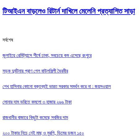
টিআইএন বাড়লেও রিটার্ন দাখিলে মেলেনি প্রত্যাশিত সাড়া
সর্বশেষ
জুলাইয়ে রেমিট্যান্সে শীর্ষে ঢাকা, সবচেয়ে কম এসেছে রংপুরে
সড়ক দুর্ঘটনায় প্রাণ গেল বাউলশিল্পী ভৈরবীর
‌শেখ হাসিনার কোনো বক্তব্যই ভারত সরকার সমর্থন করে না : জয়সওয়াল
সোনার দাম ভরিতে কমলো ৩ হাজার ২৬৬ টাকা
রাজধানীর বাজারে কিছুটা কমেছে সবজির দাম
২০০ টাকার নিচে নেই মাছ ও মুরগি, ডিমের ডজন ১৫০