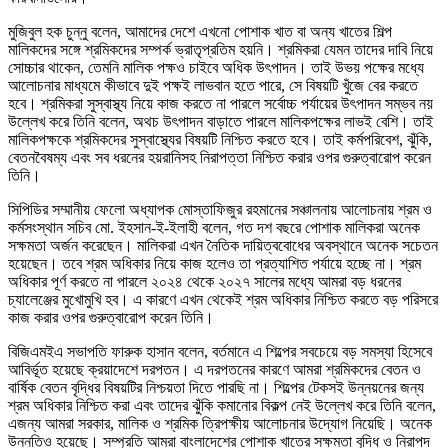
মুজিবুল হক চুন্নু বলেন, আমাদের দেশে এখনো পোশাক খাত বা অন্য খাতের শিল্প
মালিকদের সঙ্গে শ্রমিকদের সম্পর্ক ভ্রাতৃপ্রতিম হয়নি। শ্রমিকরা যেমন তাদের দাবি নিয়ে
সোচ্চার থাকেন, তেমনি মালিক পক্ষও চাইবে অধিক উৎপাদন। তাই উভয় পক্ষের মধ্যে
আলোচনার মাধ্যমে কীভাবে দুই পক্ষই লাভবান হতে পারে, সে বিষয়টি খুঁজে বের করতে
হবে। শ্রমিকরা সুস্বাস্থ্য নিয়ে কাজ করতে না পারলে সর্বোচ্চ পর্যায়ের উৎপাদন সম্ভব নয়
উল্লেখ করে তিনি বলেন, অথচ উৎপাদন বাড়াতে পারলে মালিকপক্ষের লাভই বেশি। তাই
মালিকপক্ষকে শ্রমিকদের সুস্বাস্থ্যের বিষয়টি নিশ্চিত করতে হবে। তাই কর্মপরিবেশ, ঝুঁকি,
বেতনবৈষম্য এবং সব ধরনের হয়রানিসহ নিরাপত্তা নিশ্চিত করার ওপর গুরুত্বারোপ করেন
তিনি।
সিপিডির সম্মানীয় ফেলো অধ্যাপক মোস্তাফিজুর রহমানের সঞ্চালনায় আলোচনায় শ্রম ও
কর্মসংস্থান সচিব মো. ইহসান-ই-ইলাহী বলেন, গত দশ বছরে পোশাক মালিকরা অনেক
সক্ষমতা অর্জন করেছেন। মালিকরা এখন নৈতিক দায়িত্ববোধের অবস্থানে অনেক সচেতন
হয়েছেন। তবে শ্রম অধিকার নিয়ে কাজ হলেও তা প্রত্যাশিত পর্যায়ে হচ্ছে না। শ্রম
অধিকার পূর্ণ করতে না পারলে ২০২৪ থেকে ২০২৭ সালের মধ্যে আমরা বড় ধরনের
চ্যালেঞ্জের মুখোমুখি হব। এ কারণে এখন থেকেই শ্রম অধিকার নিশ্চিত করতে বড় পরিসরে
কাজ করার ওপর গুরুত্বারোপ করেন তিনি।
বিজিএমইএ সভাপতি ফারুক হাসান বলেন, বর্তমানে এ শিল্পের সবচেয়ে বড় সমস্যা হিসেবে
আবির্ভূত হয়েছে ক্রয়াদেশে দরপতন। এ দরপতনের কারণে আমরা শ্রমিকদের বেতন ও
বার্ষিক বেতন বৃদ্ধির বিষয়টির নিশ্চয়তা দিতে পারছি না। শিল্পের টেকসই উন্নয়নের জন্য
শ্রম অধিকার নিশ্চিত করা এবং তাদের ঝুঁকি কমানোর বিকল্প নেই উল্লেখ করে তিনি বলেন,
এজন্য আমরা সরকার, মালিক ও শ্রমিক ত্রিপক্ষীয় আলোচনার উদ্যোগ নিয়েছি। অনেক
উন্নতিও হয়েছে। সম্প্রতি আমরা বাংলাদেশের পোশাক খাতের সক্ষমতা বৃদ্ধি ও নিরাপদ