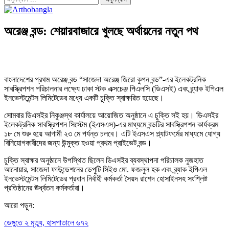
অরেঞ্জ বন্ড: শেয়ারবাজারে খুলছে অর্থায়নের নতুন পথ
বাংলাদেশের প্রথম অরেঞ্জ বন্ড “সাজেদা অরেঞ্জ জিরো কুপন বন্ড”-এর ইলেকট্রনিক
সাবস্ক্রিপশন পরিচালনার লক্ষ্যে ঢাকা স্টক এক্সচেঞ্জ পিএলসি (ডিএসই) এবং ব্র্যাক ইপিএল
ইনভেস্টমেন্টস লিমিটেডের মধ্যে একটি চুক্তি স্বাক্ষরিত হয়েছে।
সোমবার ডিএসইর নিকুঞ্জস্থ কার্যালয়ে আয়োজিত অনুষ্ঠানে এ চুক্তি সই হয়। ডিএসইর
ইলেকট্রনিক সাবস্ক্রিপশন সিস্টেম (ইএসএস)-এর মাধ্যমে বন্ডটির সাবস্ক্রিপশন কার্যক্রম
১৮ মে শুরু হয়ে আগামী ২৩ মে পর্যন্ত চলবে। এটি ইএসএস প্ল্যাটফর্মের মাধ্যমে যোগ্য
বিনিয়োগকারীদের জন্য উন্মুক্ত হওয়া প্রথম প্রাইভেট বন্ড।
চুক্তি স্বাক্ষর অনুষ্ঠানে উপস্থিত ছিলেন ডিএসইর ব্যবস্থাপনা পরিচালক নুজহাত
আনোয়ার, সাজেদা ফাউন্ডেশনের ডেপুটি সিইও মো. ফজলুল হক এবং ব্র্যাক ইপিএল
ইনভেস্টমেন্টস লিমিটেডের প্রধান নির্বাহী কর্মকর্তা সৈয়দ রাশেদ হোসাইনসহ সংশ্লিষ্ট
প্রতিষ্ঠানের ঊর্ধ্বতন কর্মকর্তারা।
আরো পড়ুন:
ডেঙ্গুতে ২ মৃত্যু, হাসপাতালে ৬৭২