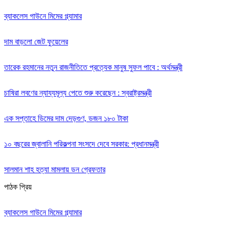
ব্যাকলেস গাউনে মিমের গ্ল্যামার
দাম বাড়লো জেট ফুয়েলের
তারেক রহমানের নতুন রাজনীতিতে প্রত্যেক মানুষ সুফল পাবে : অর্থমন্ত্রী
চাষিরা লবণের ন্যায্যমূল্য পেতে শুরু করেছেন : স্বরাষ্ট্রমন্ত্রী
এক সপ্তাহে ডিমের দাম দেড়গুণ, ডজন ১৮০ টাকা
১০ বছরের জ্বালানি পরিকল্পনা সংসদে দেবে সরকার: প্রধানমন্ত্রী
সালমান শাহ হত্যা মামলায় ডন গ্রেফতার
পাঠক প্রিয়
ব্যাকলেস গাউনে মিমের গ্ল্যামার