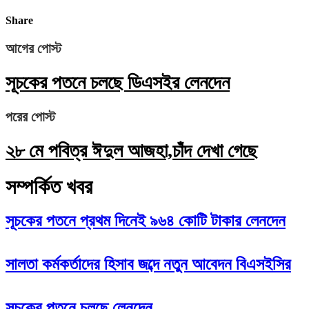
Share
আগের পোস্ট
সূচকের পতনে চলছে ডিএসইর লেনদেন
পরের পোস্ট
২৮ মে পবিত্র ঈদুল আজহা,চাঁদ দেখা গেছে
সম্পর্কিত খবর
সূচকের পতনে প্রথম দিনেই ৯৬৪ কোটি টাকার লেনদেন
সালতা কর্মকর্তাদের হিসাব জব্দে নতুন আবেদন বিএসইসির
সূচকের পতনে চলছে লেনদেন