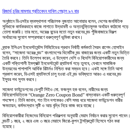
রিজার্ভ চুরির মামলার প্রতিবেদন দাখিল পেছাল ৯৭ বার
অনুষ্ঠানে ডিএসইর ব্যবস্থাপনা পরিচালক নুজহাত আনোয়ার বলেন, দেশের জনমিতিক
সুবিধাকে কার্যকরভাবে কাজে লাগাতে উদ্ভাবনী ও অন্তর্ভুক্তিমূলক অর্থায়ন কাঠামো গড়ে
তোলা জরুরি। তার মতে, অরেঞ্জ বন্ডের মতো নতুন ধরনের বন্ড পুঁজিবাজারে বিকল্প
অর্থায়নের সুযোগ সম্প্রসারণে গুরুত্বপূর্ণ ভূমিকা রাখবে।
ব্র্যাক ইপিএল ইনভেস্টমেন্টস লিমিটেডের প্রধান নির্বাহী কর্মকর্তা সৈয়দ রাশেদ হোসাইন
বলেন, “সাজেদা অরেঞ্জ বন্ড” বাংলাদেশের থিমেটিক বন্ড বাজারের জন্য একটি নতুন ভিত্তি
তৈরি করবে। তিনি উল্লেখ করেন, এ উদ্যোগ দেশি ও বিদেশি বিনিয়োগকারীদের জন্য
একটি শক্তিশালী ইমপ্যাক্ট ইনভেস্টমেন্ট প্ল্যাটফর্ম গড়ে তুলবে, যেখানে সামাজিক
উন্নয়নের পাশাপাশি আর্থিক রিটার্নও নিশ্চিত করা সম্ভব হবে। একই সঙ্গে তিনি আশা
প্রকাশ করেন, ডিএসই প্ল্যাটফর্মে চালু হওয়া এই বন্ড ভবিষ্যতে আরও এ ধরনের বন্ড
ইস্যুর পথ সুগম করবে।
সাজেদা ফাউন্ডেশনের ডেপুটি সিইও মো. ফজলুল হক বলেন, নারীদের জন্য
বিনিয়োগভিত্তিক “Orange Zero Coupon Bond” বাস্তবায়ন একটি গুরুত্বপূর্ণ
পদক্ষেপ। তিনি জানান, গত তিন দশকেরও বেশি সময় ধরে সাজেদা ফাউন্ডেশন নারীর
ক্ষমতায়ন, কর্মসংস্থান সৃষ্টি ও আয় বৃদ্ধি নিয়ে কাজ করে যাচ্ছে।
বিনিয়োগকারীরা নিজেদের বিনিয়োগ পরিকল্পনা অনুযায়ী মেয়াদ নির্বাচন করার সুযোগ পাবেন।
বন্ডটি ১ বছর, ২ বছর এবং ৩ বছর মেয়াদে জিরো-কুপন ইন্সট্রুমেন্ট হিসেবে গঠন করা
হয়েছে।