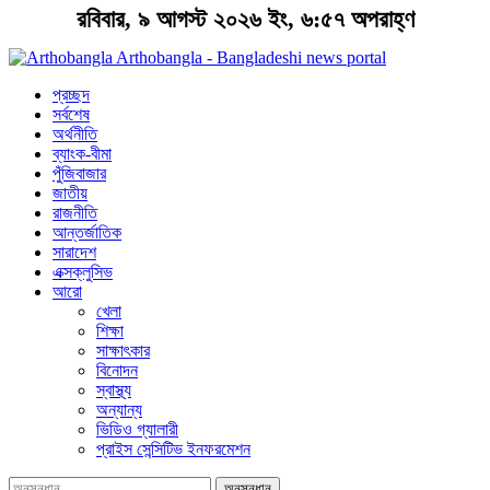
রবিবার, ৯ আগস্ট ২০২৬ ইং, ৬:৫৭ অপরাহ্ণ
Arthobangla - Bangladeshi news portal
প্রচ্ছদ
সর্বশেষ
অর্থনীতি
ব্যাংক-বীমা
পুঁজিবাজার
জাতীয়
রাজনীতি
আন্তর্জাতিক
সারাদেশ
এক্সক্লুসিভ
আরো
খেলা
শিক্ষা
সাক্ষাৎকার
বিনোদন
স্বাস্থ্য
অন্যান্য
ভিডিও গ্যালারী
প্রাইস সেন্সিটিভ ইনফরমেশন