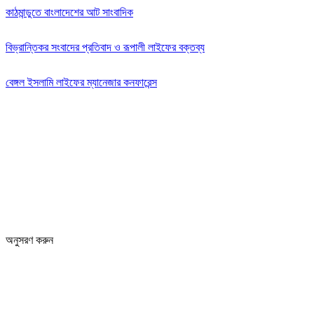
কাঠমান্ডুতে বাংলাদেশের আট সাংবাদিক
বিভ্রান্তিকর সংবাদের প্রতিবাদ ও রূপালী লাইফের বক্তব্য
বেঙ্গল ইসলামি লাইফের ম্যানেজার কনফারেন্স
Editor: Zinan Mahmud
Message and Commercial Office:
64-68 Eastern Kamlapur Commercial complex
(4th Floor) Room No 404, Kamlapur Dhaka-1217
News section and advertisements:
+88 01712 341894
arthobangla@gmail.com
অনুসরণ করুন