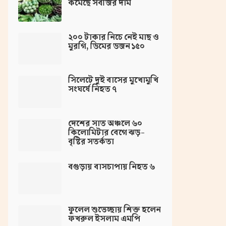
কমেছে সবজির দাম
২০০ টাকার নিচে নেই মাছ ও
মুরগি, ডিমের ডজন ১৫০
সিলেটে দুই বাসের মুখোমুখি
সংঘর্ষে নিহত ৭
দেশের সাত অঞ্চলে ৬০
কিলোমিটার বেগে ঝড়-
বৃষ্টির সতর্কতা
বগুড়ায় বাসচাপায় নিহত ৬
ফুলেল শুভেচ্ছায় শিক্ত হলেন
ফখরুল ইসলাম এমপি