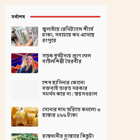
সর্বশেষ
জুলাইয়ে রেমিট্যান্সে শীর্ষে
ঢাকা, সবচেয়ে কম এসেছে
রংপুরে
সড়ক দুর্ঘটনায় প্রাণ গেল
বাউলশিল্পী ভৈরবীর
‌শেখ হাসিনার কোনো
বক্তব্যই ভারত সরকার
সমর্থন করে না : জয়সওয়াল
সোনার দাম ভরিতে কমলো ৩
হাজার ২৬৬ টাকা
রাজধানীর বাজারে কিছুটা