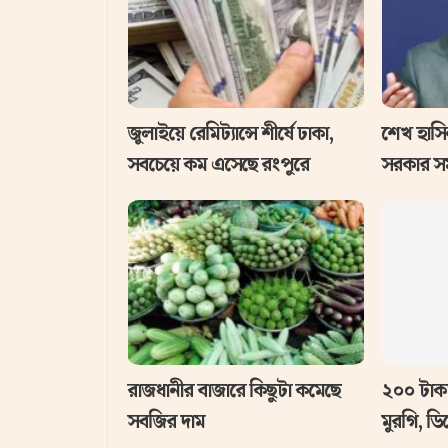
জুলাইয়ে রেমিট্যান্সে শীর্ষে ঢাকা,
‌শেখ হাস
সবচেয়ে কম এসেছে রংপুরে
সরকার সম
রাজধানীর বাজারে কিছুটা কমেছে
২০০ টাকা
সবজির দাম
মুরগি, ড