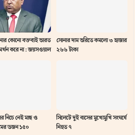
িনার কোনো বক্তব্যই ভারত
সোনার দাম ভরিতে কমলো ৩ হাজার
র্থন করে না : জয়সওয়াল
২৬৬ টাকা
র নিচে নেই মাছ ও
সিলেটে দুই বাসের মুখোমুখি সংঘর্ষে
িমের ডজন ১৫০
নিহত ৭