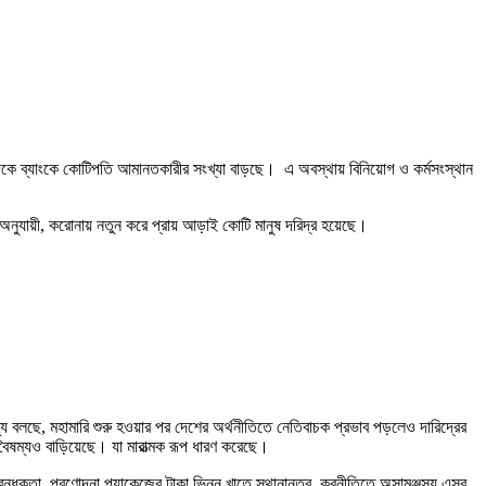
কে ব্যাংকে কোটিপতি আমানতকারীর সংখ্যা বাড়ছে। এ অবস্থায় বিনিয়োগ ও কর্মসংস্থান
অনুযায়ী, করোনায় নতুন করে প্রায় আড়াই কোটি মানুষ দরিদ্র হয়েছে।
র তথ্য বলছে, মহামারি শুরু হওয়ার পর দেশের অর্থনীতিতে নেতিবাচক প্রভাব পড়লেও দারিদ্রের
ষম্যও বাড়িয়েছে। যা মারাত্মক রূপ ধারণ করেছে।
িবন্ধকতা, প্রণোদনা প্যাকেজের টাকা ভিন্ন খাতে স্থানান্তর, করনীতিতে অসামঞ্জস্য এসব