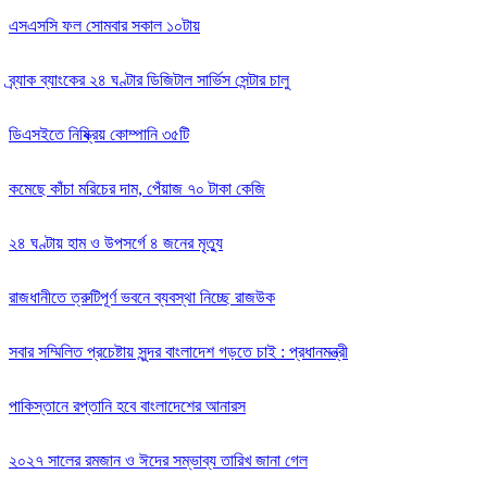
এসএসসি ফল সোমবার সকাল ১০টায়
ব্র্যাক ব্যাংকের ২৪ ঘণ্টার ডিজিটাল সার্ভিস সেন্টার চালু
ডিএসইতে নিষ্ক্রিয় কোম্পানি ৩৫টি
কমেছে কাঁচা মরিচের দাম, পেঁয়াজ ৭০ টাকা কেজি
২৪ ঘণ্টায় হাম ও উপসর্গে ৪ জনের মৃত্যু
রাজধানীতে ত্রুটিপূর্ণ ভবনে ব্যবস্থা নিচ্ছে রাজউক
সবার সম্মিলিত প্রচেষ্টায় সুন্দর বাংলাদেশ গড়তে চাই : প্রধানমন্ত্রী
পাকিস্তানে রপ্তানি হবে বাংলাদেশের আনারস
২০২৭ সালের রমজান ও ঈদের সম্ভাব্য তারিখ জানা গেল