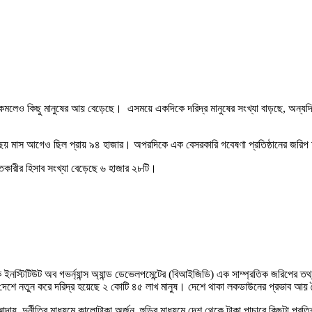
মলেও কিছু মানুষের আয় বেড়েছে। এসময়ে একদিকে দরিদ্র মানুষের সংখ্যা বাড়ছে, অন্যদি
া ছয় মাস আগেও ছিল প্রায় ৯৪ হাজার। অপরদিকে এক বেসরকারি গবেষণা প্রতিষ্ঠানের জরিপ 
তকারীর হিসাব সংখ্যা বেড়েছে ৬ হাজার ২৮টি।
ব্র্যাক ইনস্টিটিউট অব গভর্ন্যান্স অ্যান্ড ডেভেলপমেন্টের (বিআইজিডি) এক সাম্প্রতিক জরিপে
েশে নতুন করে দরিদ্র হয়েছে ২ কোটি ৪৫ লাখ মানুষ। দেশে থাকা লকডাউনের প্রভাব আয় বৈ
দুর্নীতির মাধ্যমে কালোটাকা অর্জন, হুন্ডির মাধ্যমে দেশ থেকে টাকা পাচারে কিছুটা প্রত