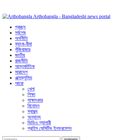
Arthobangla - Bangladeshi news portal
প্রচ্ছদ
সর্বশেষ
অর্থনীতি
ব্যাংক-বীমা
পুঁজিবাজার
জাতীয়
রাজনীতি
আন্তর্জাতিক
সারাদেশ
এক্সক্লুসিভ
আরো
খেলা
শিক্ষা
সাক্ষাৎকার
বিনোদন
স্বাস্থ্য
অন্যান্য
ভিডিও গ্যালারী
প্রাইস সেন্সিটিভ ইনফরমেশন