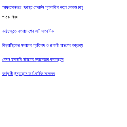
আফতাবনগরে ‘দুরন্ত স্পোর্টস গ্যালারি’র নতুন শোরুম চালু
পাঠক প্রিয়
কাঠমান্ডুতে বাংলাদেশের আট সাংবাদিক
বিভ্রান্তিকর সংবাদের প্রতিবাদ ও রূপালী লাইফের বক্তব্য
বেঙ্গল ইসলামি লাইফের ম্যানেজার কনফারেন্স
কর্ণফুলী ইন্স্যুরেন্সে অর্ধ-বার্ষিক সম্মেলন