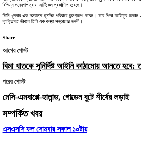
বিভিন্ন গবেষণাপত্র ও আর্টিকেল প্রকাশিত হয়েছে।
তিনি খুলনার এক সম্ভ্রান্ত মুসলিম পরিবারে জন্মগ্রহণ করেন। তার পিতা আতিকুর রহম
ব্যক্তিগত জীবনে তিনি এক কন্যা সন্তানের জননী।
Share
আগের পোস্ট
বিমা খাতকে সুনির্দিষ্ট আইনি কাঠামোয় আনতে হবে: তথ্
পরের পোস্ট
মেসি-এমবাপ্পে-হালান্ড, গোল্ডেন বুটে শীর্ষের লড়াই
সম্পর্কিত খবর
এসএসসি ফল সোমবার সকাল ১০টায়