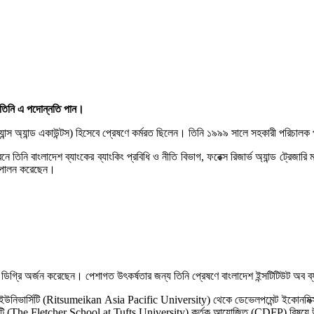
ন তিনি এ পদোন্নতি পান।
াইন্যান্স অ্যান্ড একাউন্টস) হিসেবে প্রেষণে কর্মরত ছিলেন। তিনি ১৯৯৯ সালে সহকারী পরিচ
 বাংলাদেশ ব্যাংকের ব্যাংকিং প্রবিধি ও নীতি বিভাগ, ফরেক্স রিজার্ভ অ্যান্ড ট্রেজারি ম্যানেজ
ত্ব পালন করেছেন।
যান্স) ডিগ্রি অর্জন করেছেন। পেশাগত উৎকর্ষতার জন্য তিনি প্রেষণে বাংলাদেশ ইন্সটিটিউট অ
উনিভার্সিটি (Ritsumeikan Asia Pacific University) থেকে ডেভেলপমেন্ট ইকোনমিক্স বিষ
ি (The Fletcher School at Tufts University) কর্তৃক আয়োজিত (CDFP) বিষয়ে উচ্চত