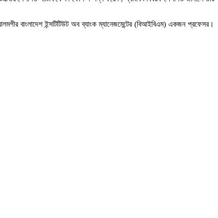
 আলমগীর বাংলাদেশ ইন্সটিটিউট অব ব্যাংক ম্যানেজমেন্টের (বিআইবিএম) একজন প্রফেসর।