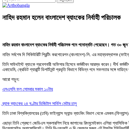
নাহিদ রহমান হলেন বাংলাদেশ ব্যাংকের নির্বাহী পরিচালক
নাহিদ রহমান বাংলাদেশ ব্যাংকের নির্বাহী পরিচালক পদে পদোন্নতি পেয়েছেন। গত ৩০ জু
নাহিদ সর্বশেষ দি সিকিউরিটি প্রিন্টিং করপোরেশন (বাংলাদেশ) লি. এর মহাব্যবস্থাপক (ফ
তিনি সাউথইস্ট ব্যাংকে প্রবেশনারী অফিসার হিসেবে কর্মজীবন আরম্ভ করেন। দীর্ঘ কর্মজীবনে তিনি
একাডেমি, ক্রেডিট গ্যারান্টি ডিপার্টমেন্ট প্রভৃতি বিভাগে বিভিন্ন পদে সফলতার সঙ্গে দায়ি
আরো পড়ুন:
এসএসসি ফল সোমবার সকাল ১০টায়
ব্র্যাক ব্যাংকের ২৪ ঘণ্টার ডিজিটাল সার্ভিস সেন্টার চালু
তিনি ঢাকা বিশ্ববিদ্যালয়ের (ঢাবি) ফাইন্যান্স অ্যান্ড ব্যাংকিং বিভাগ থেকে এমকম (ফিন্
এছাড়া তিনি প্রেষণে জেডিএস স্কলারশিপ নিয়ে জাপানের রিৎসুমেইকান এশিয়া প্যাসিফিক ই
ডিপ্লোমেইড অ্যাসোসিয়েট। তিনি ডিএফআই ও দি ফ্লেচার স্কুল এট টাফটস ইউনিভার্সিট