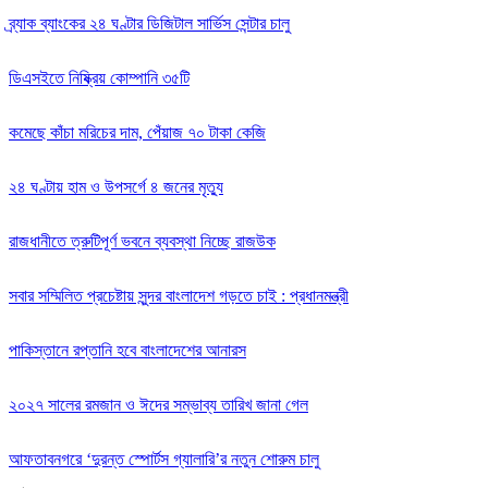
ব্র্যাক ব্যাংকের ২৪ ঘণ্টার ডিজিটাল সার্ভিস সেন্টার চালু
ডিএসইতে নিষ্ক্রিয় কোম্পানি ৩৫টি
কমেছে কাঁচা মরিচের দাম, পেঁয়াজ ৭০ টাকা কেজি
২৪ ঘণ্টায় হাম ও উপসর্গে ৪ জনের মৃত্যু
রাজধানীতে ত্রুটিপূর্ণ ভবনে ব্যবস্থা নিচ্ছে রাজউক
সবার সম্মিলিত প্রচেষ্টায় সুন্দর বাংলাদেশ গড়তে চাই : প্রধানমন্ত্রী
পাকিস্তানে রপ্তানি হবে বাংলাদেশের আনারস
২০২৭ সালের রমজান ও ঈদের সম্ভাব্য তারিখ জানা গেল
আফতাবনগরে ‘দুরন্ত স্পোর্টস গ্যালারি’র নতুন শোরুম চালু