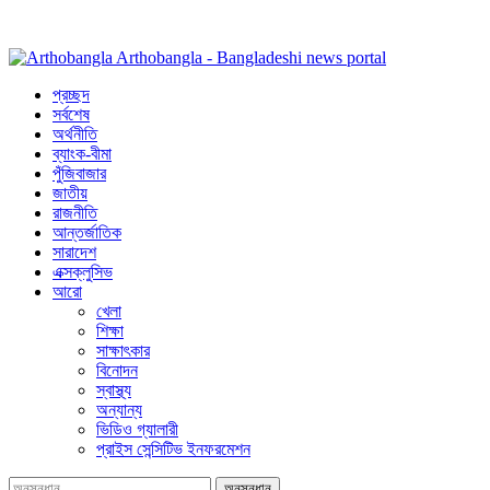
Arthobangla - Bangladeshi news portal
প্রচ্ছদ
সর্বশেষ
অর্থনীতি
ব্যাংক-বীমা
পুঁজিবাজার
জাতীয়
রাজনীতি
আন্তর্জাতিক
সারাদেশ
এক্সক্লুসিভ
আরো
খেলা
শিক্ষা
সাক্ষাৎকার
বিনোদন
স্বাস্থ্য
অন্যান্য
ভিডিও গ্যালারী
প্রাইস সেন্সিটিভ ইনফরমেশন